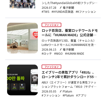
ンしたTheHyundaiGlobalの初フラッグシッ
プ店で、20〜30代来店客がオープン前比5倍
2026.07.28
電子新聞
超に増加し、売り上げ目標を30%以上超過達
#TWS
#HYUNDAI百貨店
#Kファッション
成したと発表。TWS関連グッズを含む複数商
品が完売、SNS動画の累計再生数は2,000万
回を突破した。
ファッション
ロッテ百貨店、蚕室ロッテワールドモ
ールに「HUMAN MADE」公式店舗オ
ープン…韓国流通業界で初展開
ロッテ百貨店が13日、蚕室（チャムシル）
LotteワールドモールにHUMANMADEを流通
業界初出店。オープン記念として蚕室限定の
2026.06.15
電子新聞
タヌキアニマルコレクション9種と、アーテ
#ロッテ
#NIGO
#HUMAN MADE
ィストVERDYとのコラボライン6種を限定発
売する。
ファッション
エイブリーの男性アプリ「4910」、
ローンチ2年で累計ダウンロード550
万件・会員数2倍に
ABLY（エイブリー）が運営する男性ファッ
ションプラットフォーム「4910（サグイル
ゴン）」が、2024年3月のリリースから2年
2026.05.05
Platum
で累計アプリダウンロード数550万件を突破
#ファッション
#Platum
#アプリ
したと、29日に発表した。累計会員数は前
年同期比92%増を記録している。年齢別では