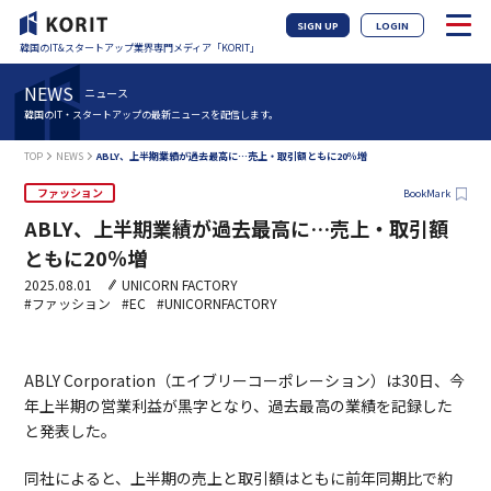
SIGN UP
LOGIN
韓国のIT&スタートアップ業界専門メディア「KORIT」
NEWS
ニュース
韓国のIT・スタートアップの最新ニュースを配信します。
TOP
NEWS
ABLY、上半期業績が過去最高に…売上・取引額ともに20％増
ファッション
BookMark
ABLY、上半期業績が過去最高に…売上・取引額
ともに20％増
2025.08.01
UNICORN FACTORY
#ファッション
#EC
#UNICORNFACTORY
ABLY Corporation（エイブリーコーポレーション）は30日、今
年上半期の営業利益が黒字となり、過去最高の業績を記録した
と発表した。
同社によると、上半期の売上と取引額はともに前年同期比で約