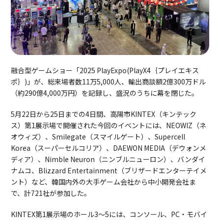
融合型ゲームショー「2025 PlayExpo(PlayX4｛プレイエキス
ポ｝)」が、総来場者数11万5,000人、輸出商談額2億300万ドル
（約290億4,000万円）を記録し、盛況のうちに幕を閉じた。
5月22日から25日までの4日間、高陽市KINTEX（キンテック
ス）第1展示場で開催された今回のイベントには、NEOWIZ（ネ
オウィズ）、Smilegate（スマイルゲート）、Supercell
Korea（スーパーセルコリア）、DAEWON MEDIA（デウォンメ
ディア）、Nimble Neuron（ニンブルニューロン）、バンダイ
ナムコ、Blizzard Entertainment（ブリザードエンターテイメ
ント）など、韓国内外の大手ゲーム会社から中小開発会社ま
で、計721社が参加した。
KINTEX第1展示場のホール3～5には、コンソール、PC・モバイ