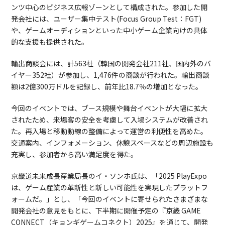
ンツ中心のビジネス広報ゾーンとして構成された。参加した開
発会社には、ユーザー集中テスト(Focus Group Test：FGT)
や、ゲームオーディションといった中小ゲーム企業向けの具体
的な支援も提供された。
輸出商談会には、計563社（韓国の開発会社211社、国内外のバ
イヤー352社）が参加し、1,476件の商談が行われた。輸出商談
額は2億300万ドルを記録し、前年比18.7％の増加となった。
今回のイベントでは、ブース規模や舞台イベントが大幅に拡大
されたため、来場客の安全を考慮して入場システムが改善され
た。再入場と移動動線の整備によって運営の利便性を高めた。
交通案内、インフォメーション、休憩スペースなどの周辺施設も
充実し、参加者から高い満足度を得た。
京畿道未来成長産業局長のイ・ソンホ氏は、「2025 PlayExpo
は、ゲーム産業の革新性と新しい可能性を実現したプラットフ
ォームだ。」とし、「今回のイベントに寄せられたさまざまな
開発会社の意見をもとに、下半期に開催予定の『京畿 GAME
CONNECT（キョンギゲームコネクト）2025』を通じて、開発