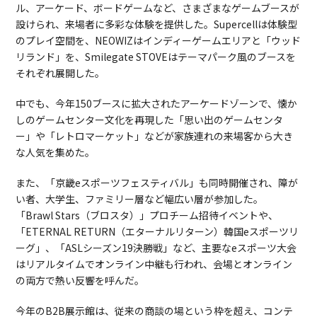
ル、アーケード、ボードゲームなど、さまざまなゲームブースが
設けられ、来場者に多彩な体験を提供した。Supercellは体験型
のプレイ空間を、NEOWIZはインディーゲームエリアと「ウッド
リランド」を、Smilegate STOVEはテーマパーク風のブースを
それぞれ展開した。
中でも、今年150ブースに拡大されたアーケードゾーンで、懐か
しのゲームセンター文化を再現した「思い出のゲームセンタ
ー」や「レトロマーケット」などが家族連れの来場客から大き
な人気を集めた。
また、「京畿eスポーツフェスティバル」も同時開催され、障が
い者、大学生、ファミリー層など幅広い層が参加した。
「Brawl Stars（ブロスタ）」プロチーム招待イベントや、
「ETERNAL RETURN（エターナルリターン）韓国eスポーツリ
ーグ」、「ASLシーズン19決勝戦」など、主要なeスポーツ大会
はリアルタイムでオンライン中継も行われ、会場とオンライン
の両方で熱い反響を呼んだ。
今年のB2B展示館は、従来の商談の場という枠を超え、コンテ