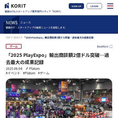
SIGN UP
LOGIN
韓国のIT&スタートアップ業界専門メディア「KORIT」
NEWS
ニュース
韓国のIT・スタートアップの最新ニュースを配信します。
TOP
NEWS
「2025 PlayExpo」輸出商談額2億ドル突破…過去最大の成果記録
ゲーム
BookMark
「2025 PlayExpo」輸出商談額2億ドル突破…過
去最大の成果記録
2025.06.04
Platum
#イベント
#Platum
#ゲーム