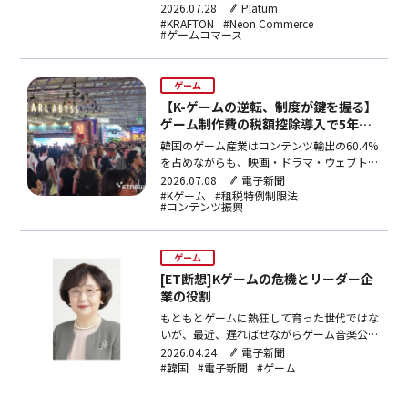
決済システムの内製化を通じてグローバルユ
2026.07.28
Platum
ーザーへの直接サービス提供環境を整備し、
#KRAFTON
#Neon Commerce
#ゲームコマース
パブリッシングプラットフォームの競争力強
化を図る。
ゲーム
【K-ゲームの逆転、制度が鍵を握る】
ゲーム制作費の税額控除導入で5年間
の生産誘発効果2兆3,000億ウォン
韓国のゲーム産業はコンテンツ輸出の60.4%
を占めながらも、映画・ドラマ・ウェブトゥ
ーンとは異なり制作費税額控除の対象外に置
2026.07.08
電子新聞
かれている。下半期国会では与野党がゲーム
#Kゲーム
#租税特例制限法
#コンテンツ振興
と音楽を対象に含める租税特例制限法改正案
を発議しており、韓国コンテンツ振興院の試
算では同制度導入により5年間で生産誘発額
ゲーム
2兆3,000億ウォン（約2,420億円）、就業者
1万6,000人増が見込まれる。R&D税額控除
[ET断想]Kゲームの危機とリーダー企
との重複問題や対象費用の定義など課題は残
業の役割
るが、専門家は制度設計の明確化が政策効果
もともとゲームに熱狂して育った世代ではな
を左右するとしている。
いが、最近、遅ればせながらゲーム音楽公演
に常連として足を運び、その魅力に浸ってい
2026.04.24
電子新聞
る。ゲーム音楽公演の新しいジャンルを開拓
#韓国
#電子新聞
#ゲーム
しているチン・ソル芸術監督の公演会場に行
くと、ゲームの主人公の衣装を着た聴衆のフ