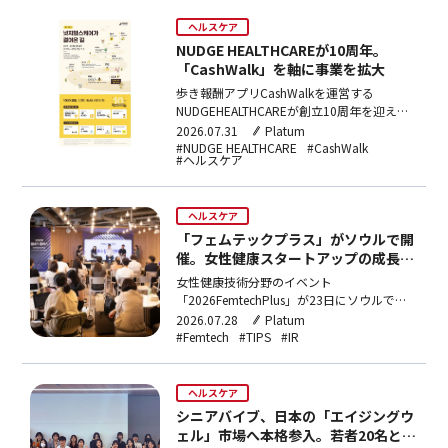
ヘルスケア
NUDGE HEALTHCAREが10周年。
「CashWalk」を軸に事業を拡大
歩き報酬アプリCashWalkを運営する
NUDGEHEALTHCAREが創立10周年を迎え
た。2024年以降、EAP企業Dainやフィンテ
2026.07.31
Platum
ックfastforword、メンタルヘルスTrost運営
#NUDGE HEALTHCARE
#CashWalk
#ヘルスケア
のHu-martcompanyをM&Aで傘下に収め、
2024年売上は約1,182億ウォン（約132.7億
円）に拡大した。
ヘルスケア
「フェムテックプラス」がソウルで開
催。女性健康スタートアップの成長を
支援
女性健康技術分野のイベント
「2026FemtechPlus」が23日にソウルで開
催。中小ベンチャー企業部主催のもと育成企
2026.07.28
Platum
業8社がIRを実施し、
#Femtech
#TIPS
#IR
HYUNDAIINVESTMENTPARTERSなど6投資機
関が審査。CNTTECHは年末までに3社へ直接
投資を行う計画を表明した。
ヘルスケア
シニアバイブ、日本の「エイジングウ
ェル」市場へ本格参入。若者20名と世