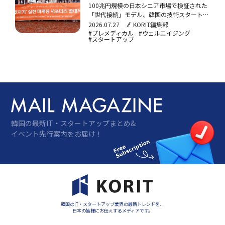
代をつなぐプロジェクト『オフジギ』
100兆円規模の日本シニア市場で検証された
が始動
「世代接続」モデル、韓国の技術スタートア
ップがプレメディカルに拡張日本で中高年向
2026.07.27
KORIT編集部
けデジタルヘルスケア事業を展開する、グロ
#プレメディカル
#ウェルエイジング
#スタートアップ
ーバルテクノロジースタートアップ、
SeniorVibe株式会社（代表取締役キム・スミ
ン）が、20名の若者と共に世代をつなぐコ
ンテンツ…
韓国の最新IT・スタートアップまとめ&
イベント先行案内をお届け！
韓国のIT・スタートアップ業界の最新トレンドを、
日本の皆様にお伝えするメディアです。