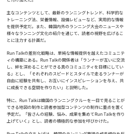
主なコンテンツとして、最新のランニングトレンド、科学的な
トレーニング法、栄養情報、設備レビューなど、実用的な情報
を提供予定だ。また、韓国内外のランニング大会のニュースや
様々なランニング文化の紹介を通じて、読者の視野を広げるこ
とに注力する計画だ。
Run Talkの差別化戦略は、単純な情報提供を越えたコミュニテ
ィの構築にある。Run Talkの関係者は「ランナーが互いに交流
し、絆を深めることができる真のコミュニティを目標にしてい
る」とし、「それぞれのスピードとスタイルで走るランナーが
自由に経験を共有し、お互いにインスピレーションを与え、共
に成長できる空間を作りたい」と説明した。
特に、Run Talkは韓国のランニングクルーを一目で見ることが
できる地図の制作と読者参加型コンテンツの制作に重点を置く
予定だ。「皆さんの経験、悩み、成果を集めてRun Talkを作り
上げていく」とし、読者の積極的な参加を呼びかけた。
Run Talkの立ち上げは、韓国のランニング市場の成長傾向を反