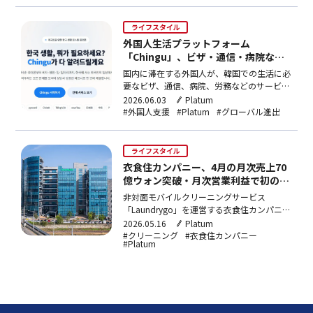
年の10倍水準に達した。
ライフスタイル
外国人生活プラットフォーム
「Chingu」、ビザ・通信・病院など
10言語で統合サポート
国内に滞在する外国人が、韓国での生活に必
要なビザ、通信、病院、労務などのサービス
を母国語で利用できる外国人専用生活プラッ
2026.06.03
Platum
トフォーム「チング（Chingu）」が運営さ
#外国人支援
#Platum
#グローバル進出
れている。英語、ロシア語、ウズベク語、日
本語、中国語、ベトナム語、タイ語、インド
ネシア語、ネパール語の計10言語に対応し
ライフスタイル
ている。
衣食住カンパニー、4月の月次売上70
億ウォン突破・月次営業利益で初の黒
字
非対面モバイルクリーニングサービス
「Laundrygo」を運営する衣食住カンパニー
が、4月に創業以来初の月次営業利益黒字を
2026.05.16
Platum
達成。4月売上高は70億ウォンを突破し、
#クリーニング
#衣食住カンパニー
#Platum
1〜4月累計売上は前年同期比10%増の225億
ウォン。2024年度年間売上は635億ウォン
で、今年の通年黒字達成を目指す。