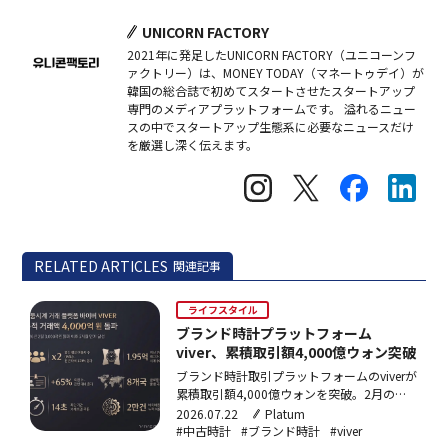
UNICORN FACTORY
2021年に発足したUNICORN FACTORY（ユニコーンフ
ァクトリー）は、MONEY TODAY（マネートゥデイ）が
韓国の総合誌で初めてスタートさせたスタートアップ
専門のメディアプラットフォームです。 溢れるニュー
スの中でスタートアップ生態系に必要なニュースだけ
を厳選し深く伝えます。
RELATED ARTICLES
関連記事
ライフスタイル
ブランド時計プラットフォーム
viver、累積取引額4,000億ウォン突破
ブランド時計取引プラットフォームのviverが
累積取引額4,000億ウォンを突破。2月の
3,000億ウォン達成からわずか5ヶ月での上
2026.07.22
Platum
積みで、MAUは前年比100%増。海外取引も
#中古時計
#ブランド時計
#viver
急拡大し、2026年上半期の実績は2025年通