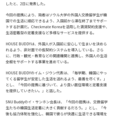
したと、2日に発表した。
今回の提携により、両者はソウル大学の外国人交換留学生が韓
国での生活に順応できるよう、入国前から滞在終了までサポー
トする計画だ。Checkmate Koreaを活用した賃貸契約支援や、
生活密着型の定着支援など多様なサービスを提供する。
HOUSE BUDDYは、外国人が入国前に安心して住まいを決めら
れるよう、非対面での仮契約システムを導入している。さら
に、行政・観光・教育などの関連機関と連携し、外国人の生活
全般をサポートする事業を進めている。
HOUSE BUDDYのイム・ジウン代表は、「毎学期、韓国にやっ
てくる留学生が安定した生活を送れるよう、最善を尽くす。」
とし、「今回の提携に基づいて、より良い居住環境と定着支援
を提供していきたい。」と話した。
SNU Buddyのイ・サンホン会長は、「今回の提携は、交換留学
生たちの韓国生活定着に大きく貢献するだろう。」とし、「今
後も協力体制を強化し、韓国で彼らが快適に生活できる環境を