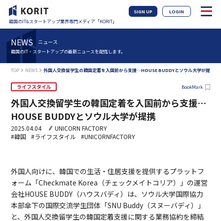
SIGN UP
LOGIN
韓国のIT&スタートアップ業界専門メディア「KORIT」
NEWS
ニュース
韓国のIT・スタートアップの最新ニュースを配信します。
TOP
NEWS
外国人交換留学生の韓国定着を入国前から支援…HOUSE BUDDYとソウル大学が提携
ライフスタイル
BookMark
外国人交換留学生の韓国定着を入国前から支援…
HOUSE BUDDYとソウル大学が提携
2025.04.04
UNICORN FACTORY
#韓国
#ライフスタイル
#UNICORNFACTORY
外国人向けに、韓国での生活・住居支援を提供するプラットフ
ォーム「Checkmate Korea（チェックメイトコリア）」の運営
会社HOUSE BUDDY（ハウスバディ）は、ソウル大学国際協力
本部傘下の国際交流学生団体「SNU Buddy（スヌーバディ）」
と、外国人交換留学生の韓国定着支援に関する業務協約を締結