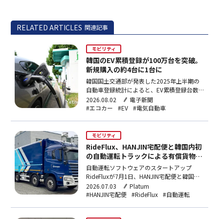
RELATED ARTICLES
関連記事
モビリティ
韓国のEV累積登録が100万台を突破。
新規購入の約4台に1台に
韓国国土交通部が発表した2025年上半期の
自動車登録統計によると、EV累積登録台数
が初めて100万台を突破。上半期の新規登録
2026.08.02
電子新聞
の23%をEVが占め、エコカー全体は395万台
#エコカー
#EV
#電気自動車
超に達した一方、ディーゼル車を中心に内燃
機関車は約30万台減少した。
モビリティ
RideFlux、HANJIN宅配便と韓国内初
の自動運転トラックによる有償貨物輸
送を開始
自動運転ソフトウェアのスタートアップ
RideFluxが7月1日、HANJIN宅配便と韓国内
初の自動運転トラック有償貨物輸送を開始。
2026.07.03
Platum
群山〜大田間116kmを週2回運行し、年内に
#HANJIN宅配便
#RideFlux
#自動運転
全国展開、来年には無人化を目指す。