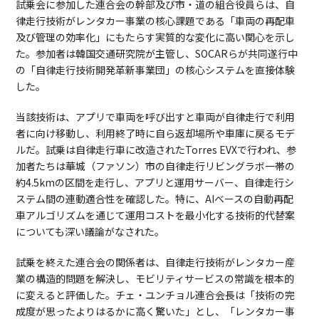
試乗会に参加した連合会の幹部及び市・道の組合役員らは、自
律走行技術がレンタカー事業の核心課題である「車両の再配車
及び管理の効率化」にもたらす実質的な変化に高い関心を示し
た。参加者は韓国交通研究院が主管し、SOCARらが共同遂行中
の「自律走行技術開発革新事業団」の核心システムを直接体験
した。
当該技術は、アプリで車両を呼び出すと車両が自律走行で利用
者に向け移動し、利用終了時に自ら返却場所や車庫に戻るモデ
ルだ。試乗は自律走行車に改造されたTorres EVXで行われ、参
加者たちは華城（ファソン）市の自律走行リビングラボ一帯の
約4.5kmの区間を走行し、アプリと運用サーバー、自律走行シ
ステム間の連動適合性を確認した。特に、AIベースの自動再配
車アルゴリズムを通じて運用コストを最小化する技術的代替案
についても深い議論がなされた。
試乗を終えた連合会の関係者は、自律走行技術がレンタカー産
業の構造的問題を解決し、モビリティサービスの常識を根本的
に変えると評価した。チェ・ユンチョル連合会長は「技術の完
成度が思ったよりはるかに高く驚いた」とし、「レンタカー事