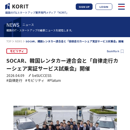
SIGN UP
LOGIN
韓国のIT&スタートアップ業界専門メディア「KORIT」
NEWS
ニュース
韓国のIT・スタートアップの最新ニュースを配信します。
TOP
NEWS
SOCAR、韓国レンタカー連合会と「自律走行カーシェア実証サービス試乗会」開催
モビリティ
BookMark
SOCAR、韓国レンタカー連合会と「自律走行カ
ーシェア実証サービス試乗会」開催
2026.04.09
beSUCCESS
#自律走行
#モビリティ
#Platum