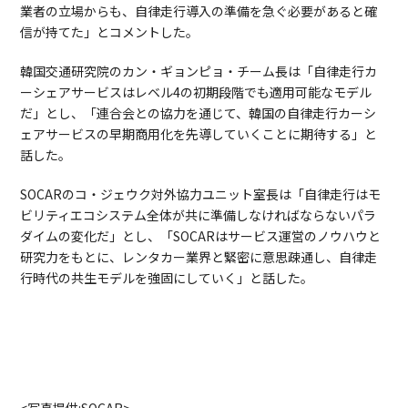
業者の立場からも、自律走行導入の準備を急ぐ必要があると確
信が持てた」とコメントした。
韓国交通研究院のカン・ギョンピョ・チーム長は「自律走行カ
ーシェアサービスはレベル4の初期段階でも適用可能なモデル
だ」とし、「連合会との協力を通じて、韓国の自律走行カーシ
ェアサービスの早期商用化を先導していくことに期待する」と
話した。
SOCARのコ・ジェウク対外協力ユニット室長は「自律走行はモ
ビリティエコシステム全体が共に準備しなければならないパラ
ダイムの変化だ」とし、「SOCARはサービス運営のノウハウと
研究力をもとに、レンタカー業界と緊密に意思疎通し、自律走
行時代の共生モデルを強固にしていく」と話した。
<写真提供:SOCAR>