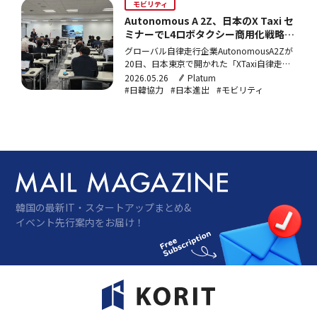
モビリティ
Autonomous A 2Z、日本のX Taxi セ
ミナーでL4ロボタクシー商用化戦略を
発表
グローバル自律走行企業AutonomousA2Zが
20日、日本東京で開かれた「XTaxi自律走行
セミナー」に参加し、レベル4ロボタクシー
2026.05.26
Platum
の商用化戦略とグローバル事業の現状を発表
#日韓協力
#日本進出
#モビリティ
した。日本国土交通省とMayMobility（メイ
モビリティ）・DiDi（ディディ）・
Pony.ai（ポニー.AI…
韓国の最新IT・スタートアップまとめ&
イベント先行案内をお届け！