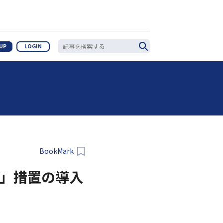
 UP
LOGIN
BookMark
免」措置の導入