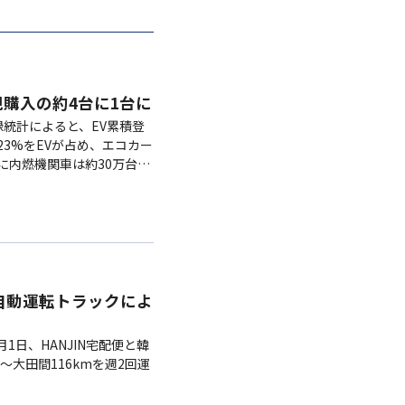
規購入の約4台に1台に
録統計によると、EV累積登
23%をEVが占め、エコカー
に内燃機関車は約30万台減
初の自動運転トラックによ
月1日、HANJIN宅配便と韓
大田間116kmを週2回運