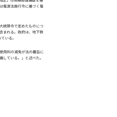
指定」は無線局設備数を基
は電波法施行令に基づく電
大統領令で定めたものにつ
含まれる。政府は、地下鉄
めている。
波使用料の減免が法の趣旨に
備している。」と述べた。