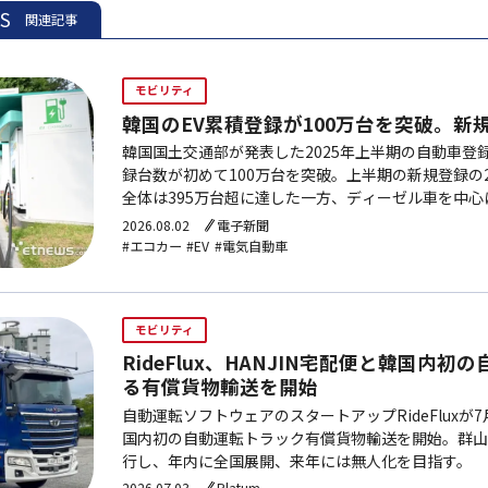
ES
関連記事
モビリティ
韓国のEV累積登録が100万台を突破。新
韓国国土交通部が発表した2025年上半期の自動車登
録台数が初めて100万台を突破。上半期の新規登録の
全体は395万台超に達した一方、ディーゼル車を中心
少した。
2026.08.02
電子新聞
#エコカー
#EV
#電気自動車
モビリティ
RideFlux、HANJIN宅配便と韓国内
る有償貨物輸送を開始
自動運転ソフトウェアのスタートアップRideFluxが7
国内初の自動運転トラック有償貨物輸送を開始。群山〜
行し、年内に全国展開、来年には無人化を目指す。