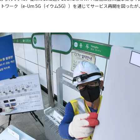
トワーク（e-Um 5G｛イウム5G｝）を通じてサービス再開を図った