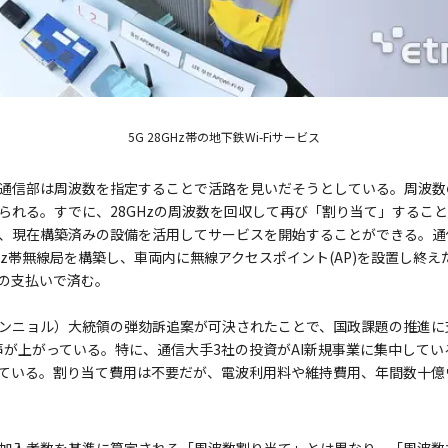
5G 28GHz帯の地下鉄Wi-Fiサービス
通信部は周波数を指定することで活路を見いだそうとしている。周波数
られる。すでに、28GHzの周波数を回収して再び「割り当て」するこ
、現在構築済みの設備を活用してサービスを開始することができる。通
8GHz帯無線局を構築し、車両内に無線アクセスポイント(AP)を設置し終
の支払いで済む。
ンニョル）大統領の弾劾訴追案が可決されたことで、国政課題の推進に
の声が上がっている。特に、通信大手3社の投資がAI新規事業に集中している
ている。割り当て費用は不要だが、電波利用料や維持費用、年間数十億