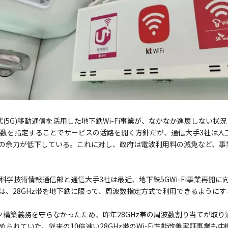
(5G)移動通信を活用した地下鉄Wi-Fi事業が、なかなか進展しない状
波数を指定することでサービスの活路を開く方針だが、通信大手3社は人工
の余力が低下している。これに対し、政府は電波利用料の減免など、事
科学技術情報通信部と通信大手3社は最近、地下鉄5GWi-Fi事業再開
は、28GHz帯を地下鉄に限って、周波数指定方式で利用できるように
ク構築義務を守らなかったため、昨年28GHz帯の周波数割り当てが取
られていた、従来の10倍速い28GHz帯のWi-Fi性能改善実証事業も