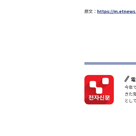
原文：
https://m.etnews
電
今年
きた
とし