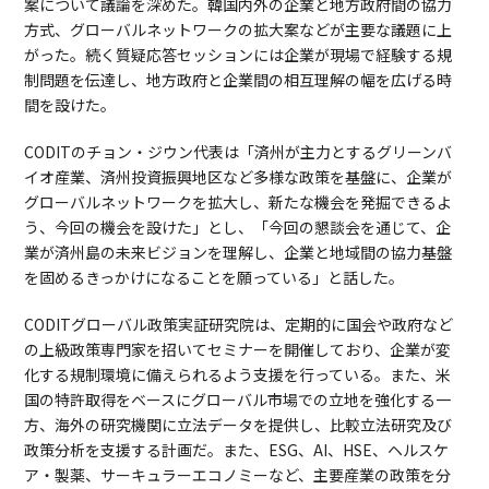
案について議論を深めた。韓国内外の企業と地方政府間の協力
方式、グローバルネットワークの拡大案などが主要な議題に上
がった。続く質疑応答セッションには企業が現場で経験する規
制問題を伝達し、地方政府と企業間の相互理解の幅を広げる時
間を設けた。
CODITのチョン・ジウン代表は「済州が主力とするグリーンバ
イオ産業、済州投資振興地区など多様な政策を基盤に、企業が
グローバルネットワークを拡大し、新たな機会を発掘できるよ
う、今回の機会を設けた」とし、「今回の懇談会を通じて、企
業が済州島の未来ビジョンを理解し、企業と地域間の協力基盤
を固めるきっかけになることを願っている」と話した。
CODITグローバル政策実証研究院は、定期的に国会や政府など
の上級政策専門家を招いてセミナーを開催しており、企業が変
化する規制環境に備えられるよう支援を行っている。また、米
国の特許取得をベースにグローバル市場での立地を強化する一
方、海外の研究機関に立法データを提供し、比較立法研究及び
政策分析を支援する計画だ。また、ESG、AI、HSE、ヘルスケ
ア・製薬、サーキュラーエコノミーなど、主要産業の政策を分