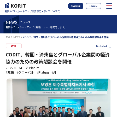
SIGN UP
LOGIN
韓国のIT&スタートアップ業界専門メディア「KORIT」
NEWS
ニュース
韓国のIT・スタートアップの最新ニュースを配信します。
TOP
NEWS
CODIT、韓国・済州島とグローバル企業間の経済協力のための政策懇談会を開催
政策
BookMark
CODIT、韓国・済州島とグローバル企業間の経済
協力のための政策懇談会を開催
2025.03.24
Platum
#政策
#グローバル
#Platum
#AI