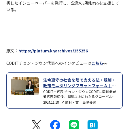
析したイシューペーパーを発行し、企業の規制対応を支援して
いる。
原文：
https://platum.kr/archives/255256
CODITチョン・ジウン代表へのインタビューは
こちら
👀
法令遵守の社会を陰で支える法・規制・
政策モニタリングプラットフォーム｜CO
DIT－代表 チョン・ジウン
CODIT－代表 チョン・ジウンCODIT共同創業者
兼代表取締役。18年以上にわたるグローバル・
韓国の政策に関する豊富な経験と専門知識を持
2024.11.18
取材・文 島津優実
ち、OECD、UNESCO、世界銀行といった国際機
関で重要な役割を果たした経歴がある。現在は
CODITを担う傍ら、韓国のデジタル戦略の最前
線でも活躍。大統領デジタル政府プラットフォ
ーム委員会のメンバー、企画財政省傘下の国家