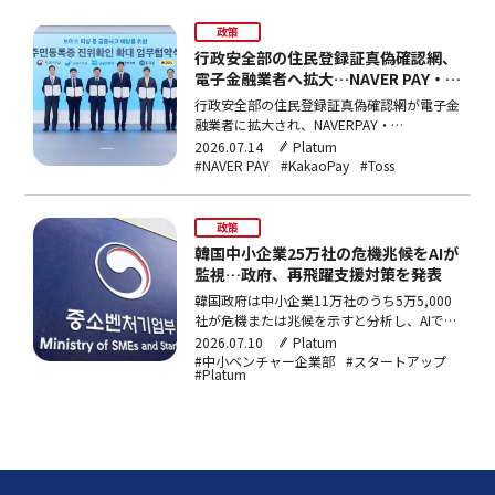
の利用を許可する。選定される2〜3社には
政策
NVIDIAB200GPU計512枚を支援し、2030年
末まで5年間の継続支援が行われる。
行政安全部の住民登録証真偽確認網、
電子金融業者へ拡大…NAVER PAY・
KakaoPay・Tossが今年試験運営
行政安全部の住民登録証真偽確認網が電子金
融業者に拡大され、NAVERPAY・
KakaoPay・VivaRepublicaの3社が今年試験
2026.07.14
Platum
運営を開始。写真情報を含む真偽確認が可能
#NAVER PAY
#KakaoPay
#Toss
になり、非対面金融犯罪の防止に活用される
見通し。来年から要件を満たす電子金融業者
全般に対象を広げる計画だ。
政策
韓国中小企業25万社の危機兆候をAIが
監視…政府、再飛躍支援対策を発表
韓国政府は中小企業11万社のうち5万5,000
社が危機または兆候を示すと分析し、AIで25
万社を監視する「危機警報通知システム」の
2026.07.10
Platum
導入を柱とする「中小企業再飛躍支援対策」
#中小ベンチャー企業部
#スタートアップ
#Platum
を発表。財務・成長危機別に融資・R&D・債
務調整をオーダーメイドで提供する。