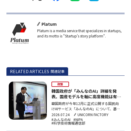
戦略委員会の委員として、韓国のデジタル化…
Platum
Platum is a media service that specializes in startups,
and its motto is "Startup's story platform".
RELATED ARTICLES
関連記事
政策
韓国政府が「みんなのAI」詳細を発
表。国産モデルを軸に高度機能は有料
化
韓国政府が今年12月に正式公開する国民向
けAIサービス「みんなのAI」について、基本
機能は無料としつつ高度化・特化機能の有料
2026.07.24
UNICORN FACTORY
化を認める方針が明らかになった。韓国産AI
#みんなのAI
#NIPA
#科学技術情報通信部
モデルを50%以上使用することが義務付けら
れ、海外モデルは代替困難な場合のみ最小限