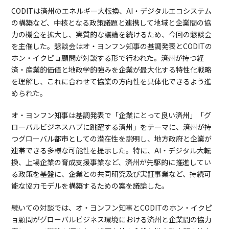
CODITは済州のエネルギー大転換、AI・デジタルエコシステム
の構築など、中核となる政策議題と連携して地域と企業間の協
力の機会を拡大し、実質的な議論を続けるため、今回の懇談会
を主催した。懇談会はオ・ヨンフン知事の基調発表とCODITの
ホン・イクピョ顧問が対談する形で行われた。済州が持つ経
済・産業的価値と地政学的強みを企業が最大化する特性化戦略
を理解し、これに合わせて協業の方向性を具体化できるよう進
められた。
オ・ヨンフン知事は基調発表で「企業にとって良い済州」「グ
ローバルビジネスハブに跳躍する済州」をテーマに、済州が持
つグローバル都市としての潜在性を説明し、地方政府と企業が
連帯できる多様な可能性を提示した。特に、AI・デジタル大転
換、上場企業の育成支援事業など、済州が先駆的に推進してい
る政策を基盤に、企業との共同研究及び実証事業など、持続可
能な協力モデルを構築するための案を議論した。
続いての対談では、オ・ヨンフン知事とCODITのホン・イクピ
ョ顧問がグローバルビジネス環境における済州と企業間の協力