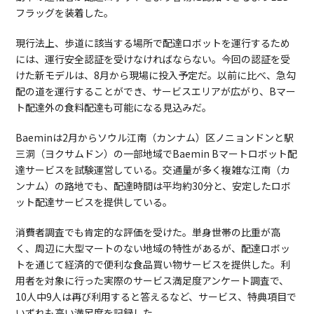
フラッグを装着した。
現行法上、歩道に該当する場所で配達ロボットを運行するため
には、運行安全認証を受けなければならない。今回の認証を受
けた新モデルは、8月から現場に投入予定だ。以前に比べ、急勾
配の道を運行することができ、サービスエリアが広がり、Bマー
ト配達外の食料配達も可能になる見込みだ。
Baeminは2月からソウル江南（カンナム）区ノニョンドンと駅
三洞（ヨクサムドン）の一部地域でBaemin Bマートロボット配
達サービスを試験運営している。交通量が多く複雑な江南（カ
ンナム）の路地でも、配達時間は平均約30分と、安定したロボ
ット配達サービスを提供している。
消費者調査でも肯定的な評価を受けた。単身世帯の比重が高
く、周辺に大型マートのない地域の特性があるが、配達ロボッ
トを通じて経済的で便利な食品買い物サービスを提供した。利
用者を対象に行った実際のサービス満足度アンケート調査で、
10人中9人は再び利用すると答えるなど、サービス、特典項目で
いずれも高い満足度を記録した。