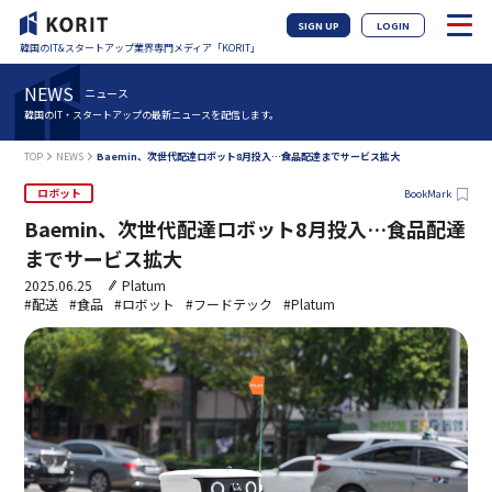
SIGN UP
LOGIN
韓国のIT&スタートアップ業界専門メディア「KORIT」
NEWS
ニュース
韓国のIT・スタートアップの最新ニュースを配信します。
TOP
NEWS
Baemin、次世代配達ロボット8月投入…食品配達までサービス拡大
ロボット
BookMark
Baemin、次世代配達ロボット8月投入…食品配達
までサービス拡大
2025.06.25
Platum
#配送
#食品
#ロボット
#フードテック
#Platum