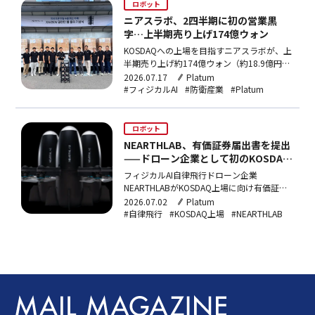
ロボット
ニアスラボ、2四半期に初の営業黒
字…上半期売り上げ174億ウォン
KOSDAQへの上場を目指すニアスラボが、上
半期売り上げ約174億ウォン（約18.9億円）
と前年同期比約7倍を達成。群集自爆ドロー
2026.07.17
Platum
ン「XAiDEN」の中東出荷が牽引し、2四半期
#フィジカルAI
#防衛産業
#Platum
に創業以来初の営業黒字を実現した。8月
5〜6日に一般公募を予定している。
ロボット
NEARTHLAB、有価証券届出書を提出
——ドローン企業として初のKOSDAQ
上場に挑戦
フィジカルAI自律飛行ドローン企業
NEARTHLABがKOSDAQ上場に向け有価証券
届出書を提出。公募予定額は最大375億ウォ
2026.07.02
Platum
ン（約39.4億円）で、韓国内ドローン企業と
#自律飛行
#KOSDAQ上場
#NEARTHLAB
して初のKOSDAQ上場を目指す。防衛向け製
品KAiDENとXAiDENを主力に、2026年売り上
げ270億ウォンを見込む。