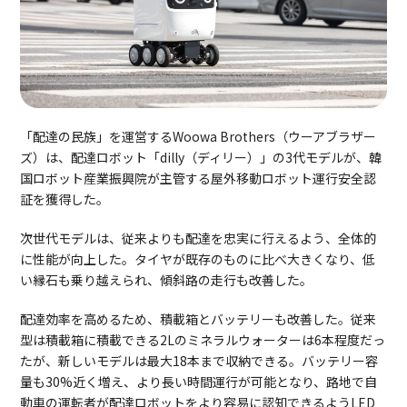
「配達の民族」を運営するWoowa Brothers（ウーアブラザー
ズ）は、配達ロボット「dilly（ディリー）」の3代モデルが、韓
国ロボット産業振興院が主管する屋外移動ロボット運行安全認
証を獲得した。
次世代モデルは、従来よりも配達を忠実に行えるよう、全体的
に性能が向上した。タイヤが既存のものに比べ大きくなり、低
い縁石も乗り越えられ、傾斜路の走行も改善した。
配達効率を高めるため、積載箱とバッテリーも改善した。従来
型は積載箱に積載できる2Lのミネラルウォーターは6本程度だっ
たが、新しいモデルは最大18本まで収納できる。バッテリー容
量も30%近く増え、より長い時間運行が可能となり、路地で自
動車の運転者が配達ロボットをより容易に認知できるようLED