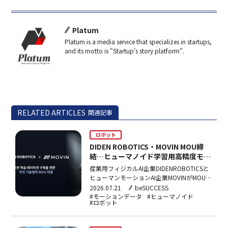
Platum
Platum is a media service that specializes in startups,
and its motto is "Startup's story platform".
RELATED ARTICLES
関連記事
ロボット
DIDEN ROBOTICS・MOVIN MOU締
結…ヒューマノイド学習用高精度モー
ションデータセットを共同構築
産業用フィジカルAI企業DIDENROBOTICSと
ヒューマンモーションAI企業MOVINがMOUを
締結。MOVINのLiDARモーションキャプチャ
2026.07.21
beSUCCESS
ー技術とDIDENROBOTICSのヒューマノイド
#モーションデータ
#ヒューマノイド
#ロボット
ハードウェア開発能力を組み合わせ、ロボッ
ト学習用高精度モーションデータセットを共
同構築する。