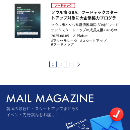
の年中産卵技術を基盤とした陸上…
フードテック
ソウル市-SBA、フードテックスター
トアップ対象に大企業協力プログラム
運営
ソウル市とソウル経済振興院(SBA)がフード
テックスタートアップの成長支援のための
「2025フードテックアクセラレーティング
2025.08.05
Platum
プログラム」の参加企業を募集する。今回の
#アクセラレータ
#スタートアップ
#フードテック
プログラムは、ソウル市内にある創業7年未
満（新産業分野は10年未満）のスタートア
ップを対象としており、大・中堅企業との事
業化検証プログ…
投
1
2
3
稿
の
ペ
ー
ジ
送
り
韓国の最新IT・スタートアップまとめ&
イベント先行案内をお届け！