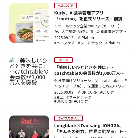
ベースの全周期オペレーティングシステム…
ヘルスケア
Kurly、AI食事管理アプリ
「roution」を正式リリース…個別レ
コメンドサービスを提供
リテールテック企業のKurly（カーリー）
が、人工知能(AI)を活用した食事管理アプリ
「roution（ルーション）」を正式にリリー
2025.09.12
Platum
スした。routionの主な機能は、ユーザーの
#ヘルスケア
#フードテック
#Platum
食事記録と個人に合わせた食事プランを提案
することだ。同社は、アプリの主要ロジック
をGoogleの生成AIを活用して構築し…
フード
「美味しいひとときを共に」…
catchtableの会員数が1,000万人を
突破
外食業向けソリューション「catchtable（キ
ャッチテーブル）」を運営するWAD（ワッ
ド）が1日、累計会員数が1,000万人を突破
2025.09.03
UNICORN FACTORY
したことを発表した。2018年にB2B向け予
#食品
#フードテック
#UNICORNFACTORY
約ソリューションとして開始したcatchtable
は現在、来店時の順番待ち、テイクアウト、
POS、などのサービスに加え、…
ライフスタイル
Longblack×Daesang JONGGA、
「キムチの魅力、世界に広がる」トー
クショー盛況