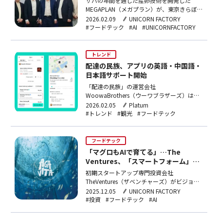
サバの年間を通した産卵技術を開発した
MEGAPLAN（メガプラン）が、東京きらぼし
フィナンシャルグループ、ベトナムの
2026.02.09
UNICORN FACTORY
TANLONGGROUP（タンロングループ）と
#フードテック
#AI
#UNICORNFACTORY
「1ドルサバ」を生産するための持続可能な
養殖プロジェクトを推進すると、3日、明ら
かにした。MEGAPLANの技術はAI（人工知
トレンド
能…
配達の民族、アプリの英語・中国語・
日本語サポート開始
「配達の民族」の運営会社
WoowaBrothers（ウーワブラザーズ）は、
アプリを英語、中国語、日本語でサポートす
2026.02.05
Platum
る。ユーザーは、検索、メニュー選択、決
#トレンド
#観光
#フードテック
済、配達状況の確認などの注文プロセスで、
これら言語を利用できる。翻訳にはLLM（大
規模言語モデル）ベースの生成型AI技術を適
フードテック
用した。多言語サポー…
「マグロもAIで育てる」…The
Ventures、「スマートフォーム」
AGAVITAシード投資
初期スタートアップ専門投資会社
TheVentures（ザベンチャーズ）がビジョン
AI(人工知能)ベースのスマートフォーム企業
2025.12.05
UNICORN FACTORY
AGAVITA（アガビタ）にシード投資を行った
#投資
#フードテック
#AI
と3日明らかにした。AGAVITAは、最小人数
で高付加価値の魚種を安定的に養殖できるAI