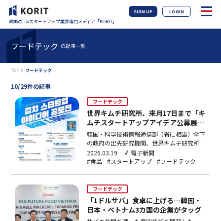
SIGN UP
LOGIN
韓国のIT&スタートアップ業界専門メディア「KORIT」
フードテック
の記事一覧
TOP
フードテック
10/29件の記事
フードテック
世界キムチ研究所、来月17日まで「キ
ムチスタートアップアイデア公募展」
開催
韓国・科学技術情報通信部（省に相当）傘下
の政府の出先研究機関、世界キムチ研究所
（チャン・ヘチュン所長）は、キムチ産業の
2026.03.19
電子新聞
新たな成長動力を発掘し、若者の開業を支援
#食品
#スタートアップ
#フードテック
するため、来月17日まで「キムチスタート
アップアイデア公募展」を開催すると、18
日、明らかにした。今回の公募展は世界キム
フードテック
チ研究所が主催・主管し…
「1ドルサバ」食卓に上げる…韓国・
日本・ベトナム3カ国の企業がタッグ