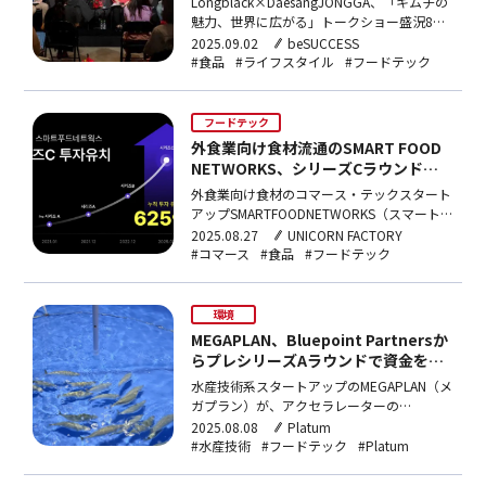
Longblack×DaesangJONGGA、「キムチの
魅力、世界に広がる」トークショー盛況8月
28日「キムチトークショー」REDTALK開
2025.09.02
beSUCCESS
催…3分で全席完売知識コンテンツサービス
#食品
#ライフスタイル
#フードテック
Longblack（ロングブラック）を運営する
TIME&CO（タイムアンドコー、イム・ミジ
ン代表）が…
フードテック
外食業向け食材流通のSMART FOOD
NETWORKS、シリーズCラウンドで
150億ウォン調達
外食業向け食材のコマース・テックスタート
アップSMARTFOODNETWORKS（スマート
フードネットワークス｛以下SFN｝）が25
2025.08.27
UNICORN FACTORY
日、シリーズCラウンドで150億ウォン（約
#コマース
#食品
#フードテック
16億円）規模の投資を受けたと発表した。
今回のラウンドでは、既存の主要投資家によ
る追加投資に加え、新規の戦略的投資家も参
環境
加…
MEGAPLAN、Bluepoint Partnersか
らプレシリーズAラウンドで資金を調
達
水産技術系スタートアップのMEGAPLAN（メ
ガプラン）が、アクセラレーターの
BluepointPartners（ブルーポイントパート
2025.08.08
Platum
ナーズ）からプレシリーズA（Pre-A）ラウン
#水産技術
#フードテック
#Platum
ドでの投資を受けたことを発表した。投資額
は非公開となっている。MEGAPLANは、サバ