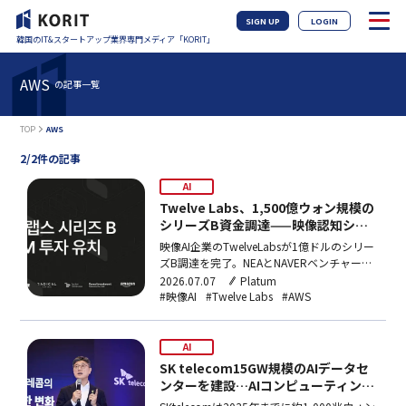
SIGN UP
LOGIN
韓国のIT&スタートアップ業界専門メディア「KORIT」
AWS
の記事一覧
TOP
AWS
2/2件の記事
AI
Twelve Labs、1,500億ウォン規模の
シリーズB資金調達——映像認知シス
テム構築とグローバル拠点拡張へ
映像AI企業のTwelveLabsが1億ドルのシリー
ズB調達を完了。NEAとNAVERベンチャーズ
が共同リード、Amazonも参加。調達資金は
2026.07.07
Platum
映像の認識・記憶・推論を統合した「映像認
#映像AI
#Twelve Labs
#AWS
知システム」の構築とグローバル拠点拡張に
充てる。AWSを最優先クラウドプロバイダー
に選定し、AI映像制作ツール「Rodeo」のベ
AI
ータ提供も開始した。
SK telecom15GW規模のAIデータセ
ンターを建設…AIコンピューティング
輸出国へ