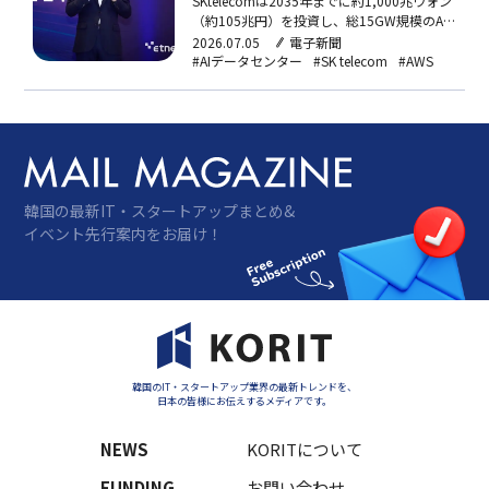
SKtelecomは2035年までに約1,000兆ウォン
（約105兆円）を投資し、総15GW規模のAI
データセンターを韓国全国に段階的に構築す
2026.07.05
電子新聞
る計画を発表。AWSと建設中の蔚山AIDCを
#AIデータセンター
#SK telecom
#AWS
皮切りに、NVIDIAとの「AIファクトリー」構
想も含め、アジア太平洋地域のAIインフラハ
ブを目指す。
韓国の最新IT・スタートアップまとめ&
イベント先行案内をお届け！
韓国のIT・スタートアップ業界の最新トレンドを、
日本の皆様にお伝えするメディアです。
NEWS
KORITについて
FUNDING
お問い合わせ