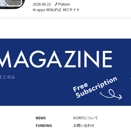
シュ通知やリワードマーケティングで購買転換率の改
2026.06.22
Platum
1,000社が導入し、累計ダウンロード数は5,600万
#i-apps
#ENLIPLE
#ECサイト
まとめ&
NEWS
KORITについて
FUNDING
お問い合わせ