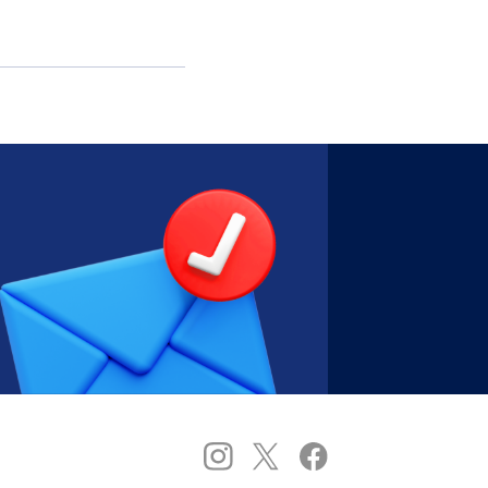
善を支援する。現在約
件を超えている。