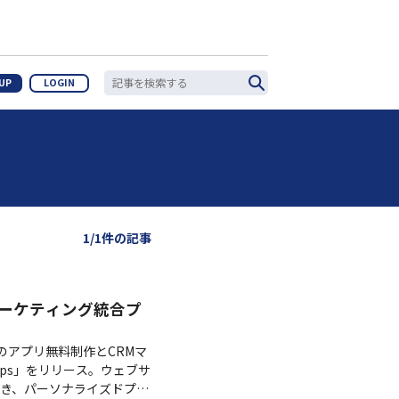
 UP
LOGIN
1/1件の記事
マーケティング統合プ
けのアプリ無料制作とCRMマ
pps」をリリース。ウェブサ
き、パーソナライズドプッ