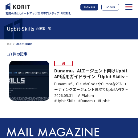
SIGN UP
LOGIN
韓国のIT&スタートアップ業界専門メディア「KORIT」
Upbit Skills
の記事一覧
TOP
Upbit Skills
1/1件の記事
AI
Dunamu、AIエージェント向けUpbit
API活用ガイドライン「Upbit Skills」
をリリース
Dunamuが、ClaudeCodeやCursorなどAIコ
ーディングエージェント環境でUpbitAPIを自
然言語から操作できるガイドライン集
2026.05.31
Platum
「UpbitSkills」をリリース。価格照会や注文
#Upbit Skills
#Dunamu
#Upbit
操作、トラベルルール検証補助などに対応
し、API利用ユーザーは2023年比で76%増加
している。