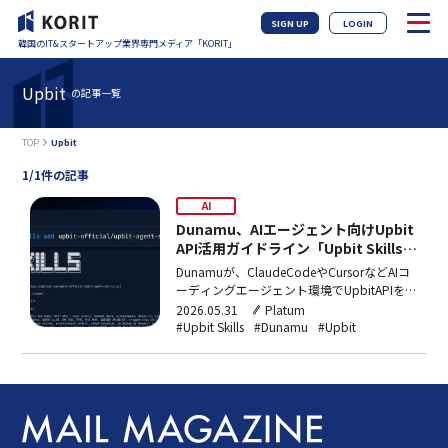
SIGN UP
LOGIN
韓国のIT&スタートアップ業界専門メディア「KORIT」
Upbit
の記事一覧
TOP
Upbit
1/1件の記事
AI
Dunamu、AIエージェント向けUpbit
API活用ガイドライン「Upbit Skills」
をリリース
Dunamuが、ClaudeCodeやCursorなどAIコ
ーディングエージェント環境でUpbitAPIを自
然言語から操作できるガイドライン集
2026.05.31
Platum
「UpbitSkills」をリリース。価格照会や注文
#Upbit Skills
#Dunamu
#Upbit
操作、トラベルルール検証補助などに対応
し、API利用ユーザーは2023年比で76%増加
している。