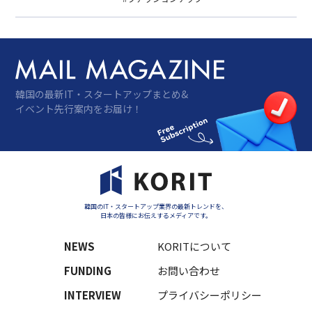
成のために業務協約を締結したと22日、明
らかにした。今回の協約を通じて、
SparkLabsは韓国ファッション産業協会が推
進している…
韓国の最新IT・スタートアップまとめ&
イベント先行案内をお届け！
韓国のIT・スタートアップ業界の最新トレンドを、
日本の皆様にお伝えするメディアです。
NEWS
KORITについて
FUNDING
お問い合わせ
INTERVIEW
プライバシーポリシー