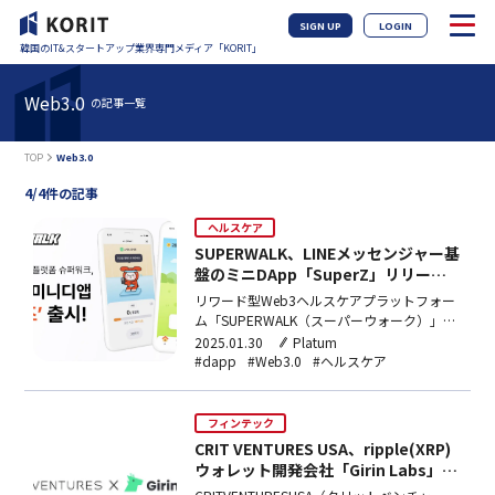
SIGN UP
LOGIN
韓国のIT&スタートアップ業界専門メディア「KORIT」
Web3.0
の記事一覧
TOP
Web3.0
4/4件の記事
ヘルスケア
SUPERWALK、LINEメッセンジャー基
盤のミニDApp「SuperZ」リリー
ス…グローバル市場攻略
リワード型Web3ヘルスケアプラットフォー
ム「SUPERWALK（スーパーウォーク）」を
運営するProground（プログラウンド）が、
2025.01.30
Platum
グローバルメッセンジャー「LINE（ライ
#dapp
#Web3.0
#ヘルスケア
ン）」基盤のヘルスケアMiniDapp（ミニダ
ップ、分散型アプリケーション）
「SuperZ（スーパーズ）」をリリースし、
フィンテック
グ…
CRIT VENTURES USA、ripple(XRP)
ウォレット開発会社「Girin Labs」に
30万ドル出資