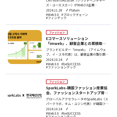
CRITVENTURESUSA（クリットベンチャー
ズ・ユーエスエー）がWeb3.0企業
「GirinLabs」（ギロンラボ）に30万ドル
2024.11.28
Platum
（約4,300万円）規模の投資を行った。
#Web3.0
#ブロックチェーン
#フィンテック
GirinLabsは、世界の暗号通貨の時価総額7位
のripple（リップル、XRP）と、ripple系サ
イドチェーン…
ファッション
Eコマースソリューション
「imweb」、顧客企業との累積取引
額5兆ウォン達成
ブランドビルダー「imweb」（アイムウェ
ブ、イ・スモ代表）は、顧客企業の取引額が
9ヶ月で1兆ウォン（約1,102億5,700万円）
2024.10.24
を達成し、累積5兆ウォン（約5,513億2,800
#Web3.0
#beSUCCESS
#ファッションテック
万円）を記録したと、22日、明らかにし
た。imwebを通じて自社モールを開設・運
営しようとする顧客の需要が大きくなるに…
ファッション
SparkLabs-韓国ファッション産業協
会、ファッションスタートアップ育成
に協力
グローバルアクセラレータのSparkLabs（ス
パークラボ、キム・ユジン代表）が韓国ファ
ッション産業協会（ソン・レウン会長）と韓
2024.10.24
国の有望ファッションブランドの発掘及び育
#Web3.0
#beSUCCESS
#ファッションテック