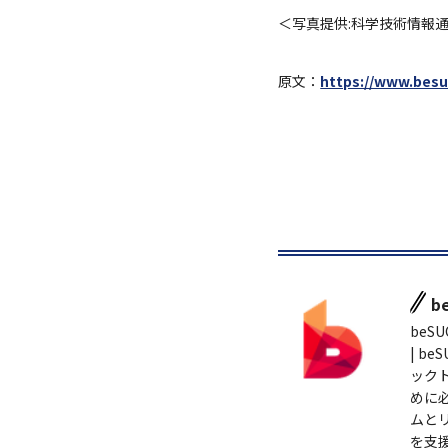
＜写真提供:科学技術情報
原文：
https://www.bes
b
beSUC
| b
ック
めに
ムと
を支