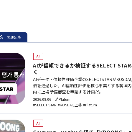
ES
関連記事
AI
AIが信頼できるか検証するSELECT STA
く
AIデータ・信頼性評価企業のSELECTSTARがKOS
価を通過した。AI信頼性評価を核心事業とする韓国
内に上場予備審査を申請する計画だ。
2026.08.06
Platum
#SELECT STAR
#KOSDAQ上場
#Platum
AI