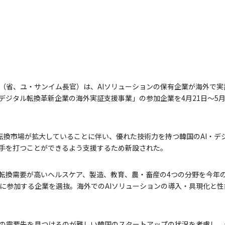
（省、ユ・サンイム長官）は、AIソリューションの保有企業が海外で
・デジタル転換革新企業の海外実証支援事業」の参加企業を4月21日～5月
I)転換市場が拡大していることに伴い、優れた技術力を持つ韓国のAI・
手を打つことができるよう支援するため新設された。
I転換需要が高いヘルスケア、製造、教育、農・畜産の4つの分野を今年
題に参加する企業を選抜。海外でのAIソリューションの導入・具現化と
の需要先を見つけるのが難しい韓国のスタートアップの状況を考慮し、