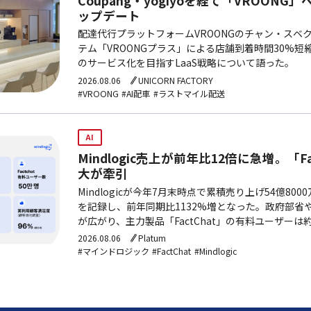
Coupang・yogiyoを経て「VROONG
ップデート
配達代行プラットフォームVROONGのチャン・スベク
テム「VROONGプラス」による店舗到着時間30%
のサービス化を目指すLaaS戦略について語った。
2026.08.06
UNICORN FACTORY
#VROONG
#AI配車
#ラストマイル配送
AI
Mindlogic売上が前年比12倍に急増。「F
大が牽引
Mindlogicが今年7月末時点で累積売り上げ54億800
を記録し、前年同期比1132%増となった。政府部省
が広がり、主力製品「FactChat」の有料ユーザーは
2026.08.06
Platum
#マインドロジック
#FactChat
#Mindlogic