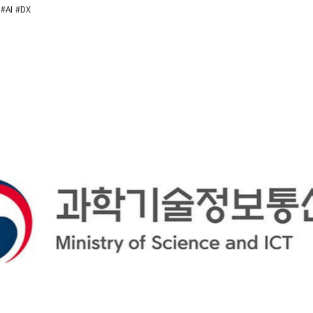
#AI
#DX