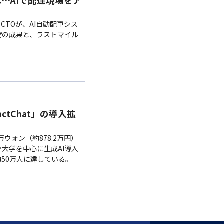
」へ…AIで配達現場をア
CTOが、AI自動配車シス
短縮の成果と、ラストマイル
actChat」の導入拡
0万ウォン（約878.2万円）
や大学を中心に生成AI導入
約50万人に達している。