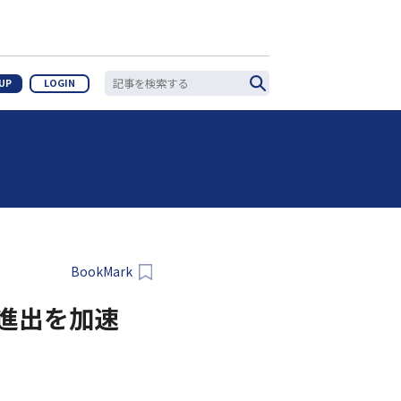
 UP
LOGIN
BookMark
ル進出を加速