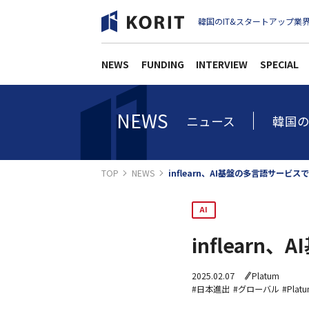
韓国のIT&スタートアップ業界
NEWS
FUNDING
INTERVIEW
SPECIAL
NEWS
ニュース
韓国の
TOP
NEWS
inflearn、AI基盤の多言語サービ
AI
inflear
2025.02.07
Platum
#日本進出
#グローバル
#Plat