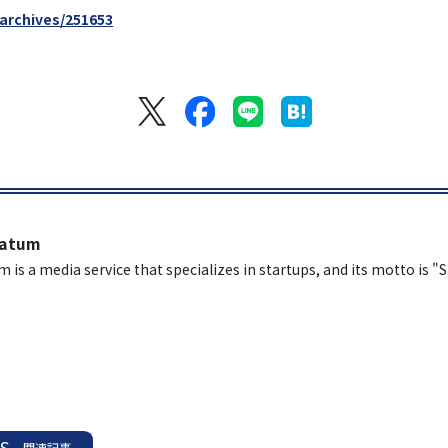
/archives/251653
latum
m is a media service that specializes in startups, and its motto is "
ES
関連記事