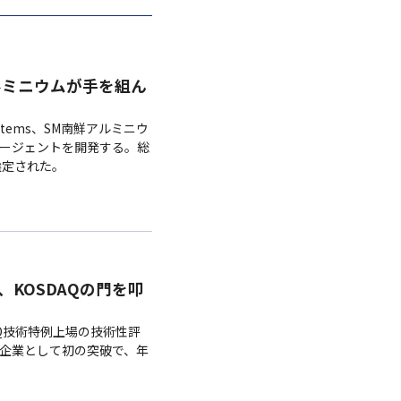
南鮮アルミニウムが手を組ん
ystems、SM南鮮アルミニウ
エージェントを開発する。総
選定された。
R、KOSDAQの門を叩
DAQ技術特例上場の技術性評
内企業として初の突破で、年