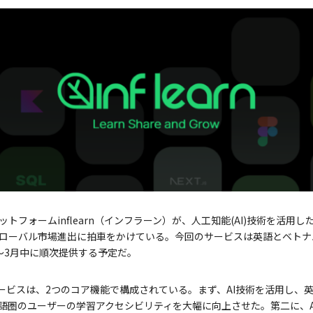
ットフォームinflearn（インフラーン）が、人工知能(AI)技術を活用
ローバル市場進出に拍車をかけている。今回のサービスは英語とベトナ
～3月中に順次提供する予定だ。
言語サービスは、2つのコア機能で構成されている。まず、AI技術を活用し
語圏のユーザーの学習アクセシビリティを大幅に向上させた。第二に、A