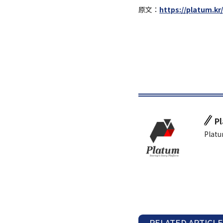
原文：
https://platum.kr
P
Platu
RELATED ARTICL