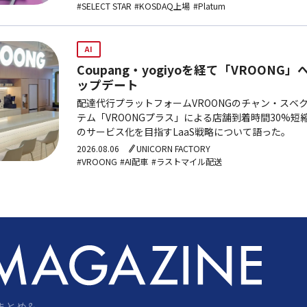
#SELECT STAR
#KOSDAQ上場
#Platum
AI
Coupang・yogiyoを経て「VROONG
ップデート
配達代行プラットフォームVROONGのチャン・スベク
テム「VROONGプラス」による店舗到着時間30%
のサービス化を目指すLaaS戦略について語った。
2026.08.06
UNICORN FACTORY
#VROONG
#AI配車
#ラストマイル配送
まとめ&