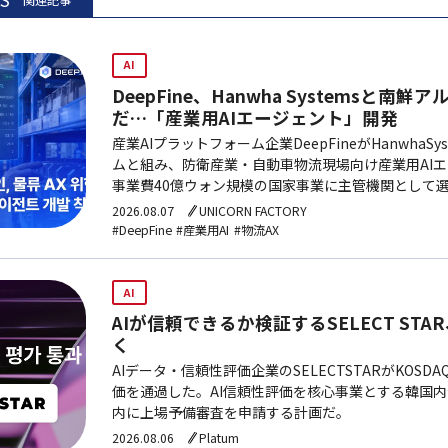
AI
DeepFine、Hanwha Systemsと
だ…「産業用AIエージェント」開発
産業AIプラットフォーム企業DeepFineがHanwhaS
ムと組み、防衛産業・自動車物流現場向け産業用AI
事業費40億ウォン規模の国家事業に主管機関として
2026.08.07
UNICORN FACTORY
#DeepFine
#産業用AI
#物流AX
AI
AIが信頼できるか検証するSELECT STA
く
AIデータ・信頼性評価企業のSELECTSTARがKOS
価を通過した。AI信頼性評価を核心事業とする韓国
内に上場予備審査を申請する計画だ。
2026.08.06
Platum