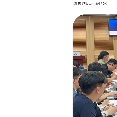
#政策
#Platum
#AI
#DX