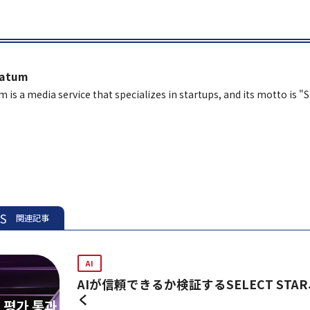
latum
m is a media service that specializes in startups, and its motto is "
ES
関連記事
AI
AIが信頼できるか検証するSELECT STA
く