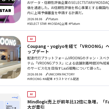
AIデータ・信頼性評価企業のSELECTSTARがKOS
価を通過した。AI信頼性評価を核心事業とする韓国
内に上場予備審査を申請する計画だ。
2026.08.06
Platum
#SELECT STAR
#KOSDAQ上場
#Platum
AI
Coupang・yogiyoを経て「VROONG
ップデート
配達代行プラットフォームVROONGのチャン・スベク
テム「VROONGプラス」による店舗到着時間30%
のサービス化を目指すLaaS戦略について語った。
2026.08.06
UNICORN FACTORY
#VROONG
#AI配車
#ラストマイル配送
AI
Mindlogic売上が前年比12倍に急増。「F
大が牽引