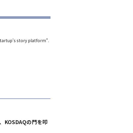
Startup's story platform".
R、KOSDAQの門を叩