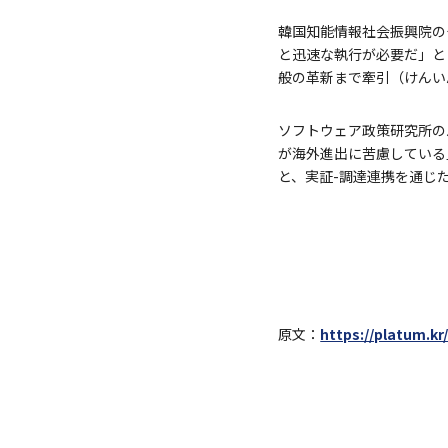
韓国知能情報社会振興院の
と迅速な執行が必要だ」と
般の革新まで牽引（けんい
ソフトウェア政策研究所の
が海外進出に苦慮している
と、実証-調達連携を通じ
原文：
https://platum.kr