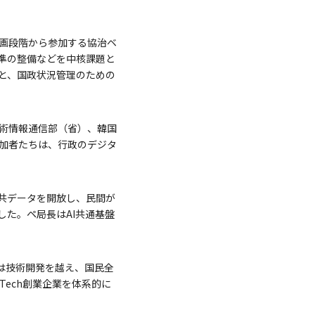
画段階から参加する協治ベ
準の整備などを中核課題と
と、国政状況管理のための
術情報通信部（省）、韓国
加者たちは、行政のデジタ
共データを開放し、民間が
た。ペ局長はAI共通基盤
略は技術開発を越え、国民全
Tech創業企業を体系的に