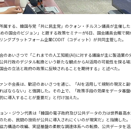
所属する、韓国与党「共に民主党」のクォン・チルスン議員が主催した
ための国会のビジョン」と題する政策セミナーが6日、国会議員会館で開
タリングプラットフォーム企業CODIT（コディット）が共同主管した。
会のあいさつで「これまでの人工知能(AI)に対する議論が主に製造業
公共行政のデジタル転換という新たな観点からAI活用の可能性を探る場
国会の立法と政府の政策に反映されることを期待する」と述べた。
ァンホ会長は、歓迎のあいさつを通じ、「AIを活用して規制の現況と
ればならない」と強調した。その上で、「政策手段の効果をデータ基盤
的に導入することが重要だ」と付け加えた。
のチョン・ジウン代表は「韓国の電子政府及び公共データの力は世界最高水
のため、民間の技術が公共に導入されにくいのが現実だ」と指摘した。
協力構造の改編、実証基盤の柔軟な調達体系への転換、公共データを活