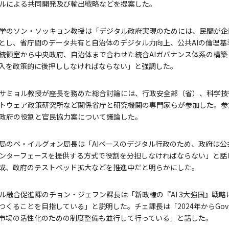
ルによる共同開発及び輸出戦略などを提案した。
学のソン・ソッキョン教授は「デジタル政府実現のためには、民間が企
とし、省庁間のデータ共有と自治体のデジタル力向上、公共AIの倫理基
統領室から中央政府、自治体まで合わせた統合AIガバナンス体系の構築
導入を政策的に後押ししなければならない」と強調した。
サミョル教授が座長を務めた総合討論には、行政安全部（省）、科学技
トウェア政策研究所など関係省庁と研究機関の専門家らが参加した。参
政府の役割と官民協力案について議論した。
局のペ・イルグォン局長は「AIベースのデジタル行政のため、政府は公
ンターフェースを提供する方式で役割を分担しなければならない」と話し
育成、政府のテストベッド拡大などを推進中だと明らかにした。
ル融合促進課のチョン・ジェフン課長は「新政権の『AI 3大強国』戦
つくることを目指している」と説明した。チェ課長は「2024年からGov
市場の活性化のための制度整備も並行して行っている」と話した。