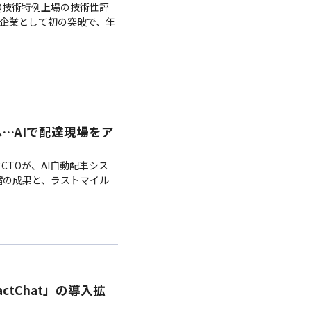
DAQ技術特例上場の技術性評
内企業として初の突破で、年
」へ…AIで配達現場をア
CTOが、AI自動配車シス
短縮の成果と、ラストマイル
actChat」の導入拡