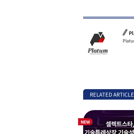
P
Platu
RELATED ARTICL
NEW