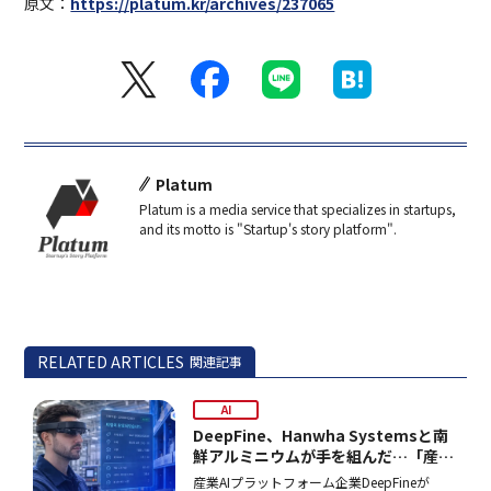
原文：
https://platum.kr/archives/237065
Platum
Platum is a media service that specializes in startups,
and its motto is "Startup's story platform".
RELATED ARTICLES
関連記事
AI
DeepFine、Hanwha Systemsと南
鮮アルミニウムが手を組んだ…「産業
用AIエージェント」開発
産業AIプラットフォーム企業DeepFineが