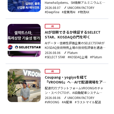
HanwhaSystems、SM南鮮アルミニウムと組
み、防衛産業・自動車物流現場向け産業用AI
2026.08.07
UNICORN FACTORY
エージェントを開発する。総事業費40億ウ
#DeepFine
#産業用AI
#物流AX
ォン規模の国家事業に主管機関として選定さ
れた。
AI
AIが信頼できるか検証するSELECT
STAR、KOSDAQの門を叩く
AIデータ・信頼性評価企業のSELECTSTARが
KOSDAQ技術特例上場の技術性評価を通過し
た。AI信頼性評価を核心事業とする韓国内企
2026.08.06
Platum
業として初の突破で、年内に上場予備審査を
#SELECT STAR
#KOSDAQ上場
#Platum
申請する計画だ。
AI
Coupang・yogiyoを経て
「VROONG」へ…AIで配達現場をアッ
プデート
配達代行プラットフォームVROONGのチャ
ン・スベクCTOが、AI自動配車システム
「VROONGプラス」による店舗到着時間
2026.08.06
UNICORN FACTORY
30%短縮の成果と、ラストマイルのサービス
#VROONG
#AI配車
#ラストマイル配送
化を目指すLaaS戦略について語った。