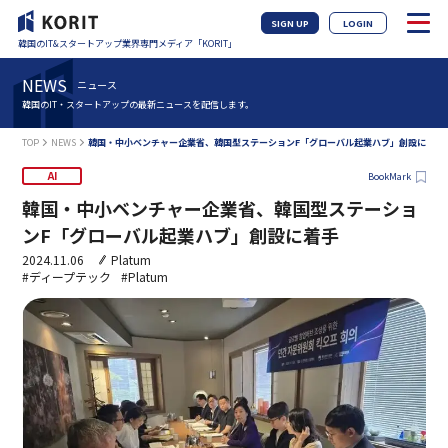
SIGN UP
LOGIN
韓国のIT&スタートアップ業界専門メディア「KORIT」
NEWS
ニュース
韓国のIT・スタートアップの最新ニュースを配信します。
TOP
NEWS
韓国・中小ベンチャー企業省、韓国型ステーションF「グローバル起業ハブ」創設に着手
AI
BookMark
韓国・中小ベンチャー企業省、韓国型ステーショ
ンF「グローバル起業ハブ」創設に着手
2024.11.06
Platum
#ディープテック
#Platum