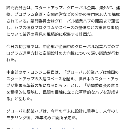
諮問委員会は、スタートアップ、グローバル企業、海外VC、建
築、プログラム企画・空間運営などの分野の専門家10人で構成
されている。諮問委員会はグローバル起業ハブの開設まで運営
し、ハブの運営プログラムやスペースの整備などの重要な事項
について業界の意見を継続的に収集する計画だ。
今日の初会議では、中企部が企画中のグローバル起業ハブのプ
ログラム運営方針と空間設計の方向性について深い議論が行わ
れた。
中企部のオ・ヨンジュ長官は、「グローバル起業ハブは韓国の
スタートアップの入居スペースを越え、世界中のスタートアッ
プが集まる革新の場になるだろう」とし、「諮問委員会の意見
を積極的に反映し、民間の目線に立った革新的なハブを形成す
る」と話した。
グローバル起業ハブは、今年の年末に設計に着手し、来年のリ
モデリング後、26年初めに開所予定だ。