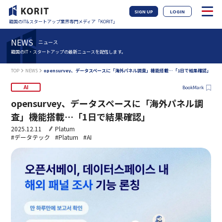
SIGN UP
LOGIN
韓国のIT&スタートアップ業界専門メディア「KORIT」
NEWS
ニュース
韓国のIT・スタートアップの最新ニュースを配信します。
TOP
NEWS
opensurvey、データスペースに「海外パネル調査」機能搭載…「1日で結果確認」
AI
BookMark
opensurvey、データスペースに「海外パネル調
査」機能搭載…「1日で結果確認」
2025.12.11
Platum
#データテック
#Platum
#AI