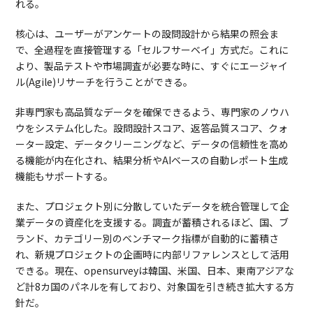
れる。
核心は、ユーザーがアンケートの設問設計から結果の照会ま
で、全過程を直接管理する「セルフサーベイ」方式だ。これに
より、製品テストや市場調査が必要な時に、すぐにエージャイ
ル(Agile)リサーチを行うことができる。
非専門家も高品質なデータを確保できるよう、専門家のノウハ
ウをシステム化した。設問設計スコア、返答品質スコア、クォ
ーター設定、データクリーニングなど、データの信頼性を高め
る機能が内在化され、結果分析やAIベースの自動レポート生成
機能もサポートする。
また、プロジェクト別に分散していたデータを統合管理して企
業データの資産化を支援する。調査が蓄積されるほど、国、ブ
ランド、カテゴリー別のベンチマーク指標が自動的に蓄積さ
れ、新規プロジェクトの企画時に内部リファレンスとして活用
できる。現在、opensurveyは韓国、米国、日本、東南アジアな
ど計8カ国のパネルを有しており、対象国を引き続き拡大する方
針だ。