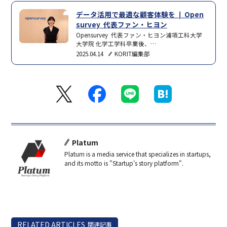
データ活用で最適な顧客体験を ❘ Open
survey 代表ファン・ヒヨン
Opensurvey 代表ファン・ヒヨン浦項工科大学
大学院 化学工学科卒業後、
McKinsey&Company、Monitor Group、韓国ピ
2025.04.14
KORIT編集部
ザハットなどでデータ専門家として活躍。消費
者インサイト導出から戦略樹立および実行まで
多様な企業のデータ基盤で意思決定をけん引し
た。Opensurveyでは、データが企業の成長エン
ジンとなるよう、専門家の技術とノウハウをプ
ロダクトに組み…
Platum
Platum is a media service that specializes in startups,
and its motto is "Startup's story platform".
RELATED ARTICLES
関連記事