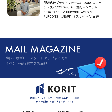
プデート
配達代行プラットフォームVROONGのチャ
ン・スベクCTOが、AI自動配車システム
「VROONGプラス」による店舗到着時間
2026.08.06
UNICORN FACTORY
30%短縮の成果と、ラストマイルのサービス
#VROONG
#AI配車
#ラストマイル配送
化を目指すLaaS戦略について語った。
韓国の最新IT・スタートアップまとめ&
イベント先行案内をお届け！
韓国のIT・スタートアップ業界の最新トレンドを、
日本の皆様にお伝えするメディアです。