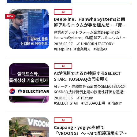
AI
NEW
DeepFine、Hanwha Systemsと南
鮮アルミニウムが手を組んだ…「産業
用AIエージェント」開発
産業AIプラットフォーム企業DeepFineが
HanwhaSystems、SM南鮮アルミニウムと組
み、防衛産業・自動車物流現場向け産業用AI
2026.08.07
UNICORN FACTORY
エージェントを開発する。総事業費40億ウ
#DeepFine
#産業用AI
#物流AX
ォン規模の国家事業に主管機関として選定さ
れた。
AI
AIが信頼できるか検証するSELECT
STAR、KOSDAQの門を叩く
AIデータ・信頼性評価企業のSELECTSTARが
KOSDAQ技術特例上場の技術性評価を通過し
た。AI信頼性評価を核心事業とする韓国内企
2026.08.06
Platum
業として初の突破で、年内に上場予備審査を
#SELECT STAR
#KOSDAQ上場
#Platum
申請する計画だ。
AI
Coupang・yogiyoを経て
「VROONG」へ…AIで配達現場をアッ