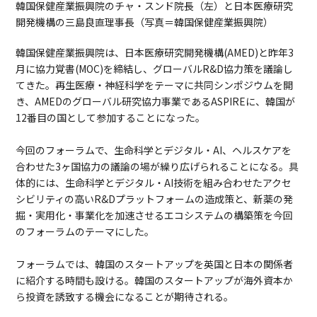
韓国保健産業振興院のチャ・スンド院長（左）と日本医療研究
開発機構の三島良直理事長（写真＝韓国保健産業振興院）
韓国保健産業振興院は、日本医療研究開発機構(AMED)と昨年3
月に協力覚書(MOC)を締結し、グローバルR&D協力策を議論し
てきた。再生医療・神経科学をテーマに共同シンポジウムを開
き、AMEDのグローバル研究協力事業であるASPIREに、韓国が
12番目の国として参加することになった。
今回のフォーラムで、生命科学とデジタル・AI、ヘルスケアを
合わせた3ヶ国協力の議論の場が繰り広げられることになる。具
体的には、生命科学とデジタル・AI技術を組み合わせたアクセ
シビリティの高いR&Dプラットフォームの造成策と、新薬の発
掘・実用化・事業化を加速させるエコシステムの構築策を今回
のフォーラムのテーマにした。
フォーラムでは、韓国のスタートアップを英国と日本の関係者
に紹介する時間も設ける。韓国のスタートアップが海外資本か
ら投資を誘致する機会になることが期待される。