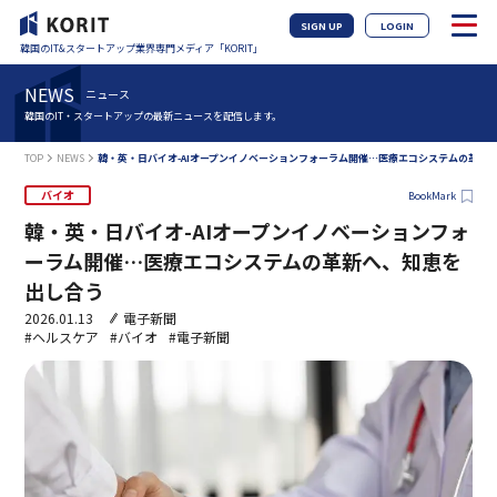
SIGN UP
LOGIN
韓国のIT&スタートアップ業界専門メディア「KORIT」
NEWS
ニュース
韓国のIT・スタートアップの最新ニュースを配信します。
TOP
NEWS
韓・英・日バイオ-AIオープンイノベーションフォーラム開催…医療エコシステムの革新
バイオ
BookMark
韓・英・日バイオ-AIオープンイノベーションフォ
ーラム開催…医療エコシステムの革新へ、知恵を
出し合う
2026.01.13
電子新聞
#ヘルスケア
#バイオ
#電子新聞