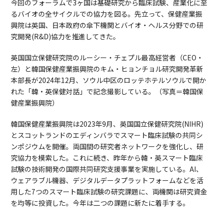
今回のフォーラムで3ヶ国は基礎研究から臨床試験、産業化に至
るバイオの全サイクルでの協力を図る。先立って、保健産業振
興院は英国、日本政府の傘下機関とバイオ・ヘルス分野での研
究開発(R&D)協力を推進してきた。
英国国立保健研究院のルーシー・チェプル最高経営者（CEO・
左）と韓国保健産業振興院のキム・ヒョンチョル研究開発革新
本部長が2024年12月、ソウル中区のロッテホテルソウルで開か
れた「韓・英保健対話」で記念撮影している。（写真＝韓国保
健産業振興院）
韓国保健産業振興院は2023年9月、英国国立保健研究院(NIHR)
とスコットランドのエディンバラでスマート臨床試験の共同シ
ンポジウムを開催。両国間の研究者ネットワークを強化し、研
究協力を模索した。これに続き、昨年から韓・英スマート臨床
試験の技術開発の国際共同研究支援事業を実施している。AI、
ウェアラブル機器、デジタルデータプラットフォームなどを活
用した7つのスマート臨床試験の研究課題に、両機関は研究資金
を均等に投資した。今年は二つの課題に新たに着手する。