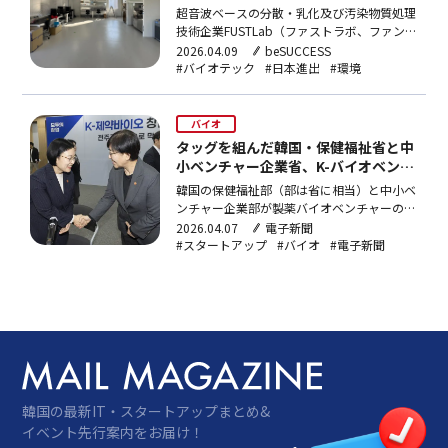
略本格化
超音波ベースの分散・乳化及び汚染物質処理
技術企業FUSTLab（ファストラボ、ファン・
ボミンソン代表）が日本現地法人の設立と筑
2026.04.09
beSUCCESS
波R&Dセンターの開所を完了し、日本市場に
#バイオテック
#日本進出
#環境
事業展開する。FUSTLabは2024年から
INTERPHEX（インターフェックス）、
POWTEX（パウテックス）など…
バイオ
タッグを組んだ韓国・保健福祉省と中
小ベンチャー企業省、K-バイオベンチ
ャー育てる
韓国の保健福祉部（部は省に相当）と中小ベ
ンチャー企業部が製薬バイオベンチャーの育
成で協力することで合意した後、両部が後続
2026.04.07
電子新聞
の作業を加速させている。技術の専門性と金
#スタートアップ
#バイオ
#電子新聞
融・事業化インフラなど、各省庁の力量を結
集した成果創出に焦点を合わせた。5日、政
府省庁によると、保健福祉部は来月1日まで
中小ベンチャー企業…
韓国の最新IT・スタートアップまとめ&
イベント先行案内をお届け！