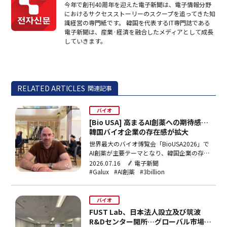
今年で創刊40周年を迎えた電子新聞は、電子情報分野
におけるサクセスストーリーのスクープを追ってきた知
識経営の専門紙です。 韓国を代表するIT専門誌である
電子新聞は、産業·経済を融合したメディアとして成長
していきます。
RELATED ARTICLES
関連記事
バイオ
[Bio USA] 高まるAI創薬への期待感…
韓国バイオ企業の存在感が拡大
世界最大のバイオ博覧会「BioUSA2026」で
AI創薬が主要テーマとなり、韓国企業の存在
感が高まった。3billionとGaluxは複数のグ
2026.07.16
電子新聞
ローバル製薬会社と面会し、独自ゲノムデー
#Galux
#AI創薬
#3billion
タや抗体デノボ設計技術への高い関心を確
認。一方、NVIDIAやByteDanceの参入で競争
が激化するなか、韓国のGPUリソース不足が
バイオ
課題として浮上した。
FUST Lab、日本法人設立及び筑波
R&Dセンター開所…グローバル市場攻