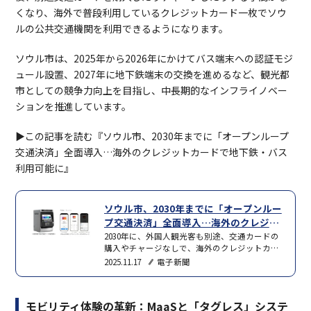
くなり、海外で普段利用しているクレジットカード一枚でソウ
ルの公共交通機関を利用できるようになります。
ソウル市は、2025年から2026年にかけてバス端末への認証モジ
ュール設置、2027年に地下鉄端末の交換を進めるなど、観光都
市としての競争力向上を目指し、中長期的なインフライノベー
ションを推進しています。
▶︎この記事を読む『ソウル市、2030年までに「オープンループ
交通決済」全面導入…海外のクレジットカードで地下鉄・バス
利用可能に』
ソウル市、2030年までに「オープンルー
プ交通決済」全面導入…海外のクレジッ
トカードで地下鉄・バス利用可能に
2030年に、外国人観光客も別途、交通カードの
購入やチャージなしで、海外のクレジットカー
ド一枚でソウルのバスと地下鉄を利用できる環
2025.11.17
電子新聞
境が整備される見通しだ。ソウル市が2030年ま
でに国際標準EMV（欧州・マスター・ビザ）規
格基盤の「オープンループ交通決済システム」
モビリティ体験の革新：MaaSと「タグレス」システ
を段階的に導入すると、16日、明らかにした。