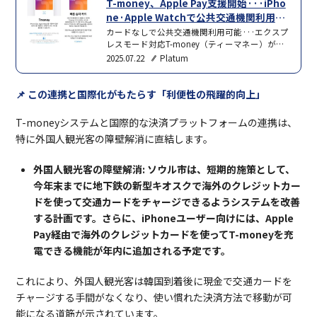
T-money、Apple Pay支援開始···iPho
ne·Apple Watchで公共交通機関利用可
能へ
カードなしで公共交通機関利用可能···エクスプ
レスモード対応T-money（ティーマネー）が
Apple Pay T-moneyをApple Walletで使えるよう
2025.07.22
Platum
になったと22日明らかにした。 これにより、IC
カードを持ち歩かなくても、iPhoneやApple
Watchを端末に近づけるだけで手軽で安全に多
📌 この連携と国際化がもたらす「利便性の飛躍的向上」
様な交通手段を利用することができる。今回の
サービス導入は、市民の便利な公共交通利用環
T-moneyシステムと国際的な決済プラットフォームの連携は、
境づく…
特に外国人観光客の障壁解消に直結します。
外国人観光客の障壁解消: ソウル市は、短期的施策として、
今年末までに地下鉄の新型キオスクで海外のクレジットカー
ドを使って交通カードをチャージできるようシステムを改善
する計画です。さらに、iPhoneユーザー向けには、Apple
Pay経由で海外のクレジットカードを使ってT-moneyを充
電できる機能が年内に追加される予定です。
これにより、外国人観光客は韓国到着後に現金で交通カードを
チャージする手間がなくなり、使い慣れた決済方法で移動が可
能になる道筋が示されています。