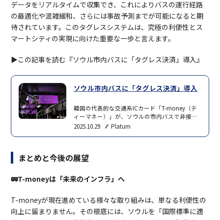
データをリアルタイムで収集でき、これによりバスの運行経路
の最適化や混雑緩和、さらには事故予測までが可能になると期
待されています。このタグレスシステムは、究極の利便性とス
マートシティの実現に向けた重要な一歩と言えます。
▶︎この記事を読む『ソウル市内バスに「タグレス決済」導入』
ソウル市内バスに「タグレス決済」導入
韓国の代表的な交通系ICカード「T-money（テ
ィーマネー）」が、ソウルの市内バスで非接触
自動決済システム「T-moneyタグレス決済」の
2025.10.29
Platum
試験サービスを始める。10月25日、ソウル市内
バスの36路線、計590台余りに導入を完了させ
た。タグレス決済は、交通カードやスマートフ
まとめと今後の展望
ォンを端末にかざさずとも、バスの乗降時に自
動で料金が決済されるシステムだ。ポケットや
バッグの中にスマートフォンさえあれば料金
🚃T-moneyは「未来のインフラ」へ
が…
T-moneyが現在進めている様々な取り組みは、単なる利便性の
向上に留まりません。その根底には、ソウルを「国際標準に適