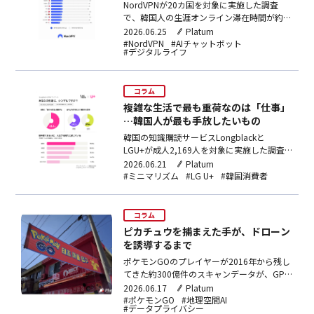
NordVPNが20カ国を対象に実施した調査
で、韓国人の生涯オンライン滞在時間が約
29年（20カ国中6位）と判明。週57時間接続
2026.06.25
Platum
し、動画視聴は週8時間26分で20カ国最長。
#NordVPN
#AIチャットボット
#デジタルライフ
AIをAIを日常の一部と認識する割合は27%で
ブラジルに次ぐ2位だった。
コラム
複雑な生活で最も重荷なのは「仕事」
…韓国人が最も手放したいもの
韓国の知識購読サービスLongblackと
LGU+が成人2,169人を対象に実施した調査
で、20代の70.2%が生活を複雑と感じてお
2026.06.21
Platum
り、全年代で最高だった。複雑さの主因は
#ミニマリズム
#LG U+
#韓国消費者
「仕事・業務」(56.8%)で、最初に手放した
い領域としても同項目が25.8%でトップとな
った。
コラム
ピカチュウを捕まえた手が、ドローン
を誘導するまで
ポケモンGOのプレイヤーが2016年から残し
てきた約300億件のスキャンデータが、GPS
非依存の視覚測位システム（VPS）の学習に
2026.06.17
Platum
使われ、ドローン向けソフトウェアを持つ
#ポケモンGO
#地理空間AI
#データプライバシー
Vantor（旧MaxarIntelligence）との提携を通