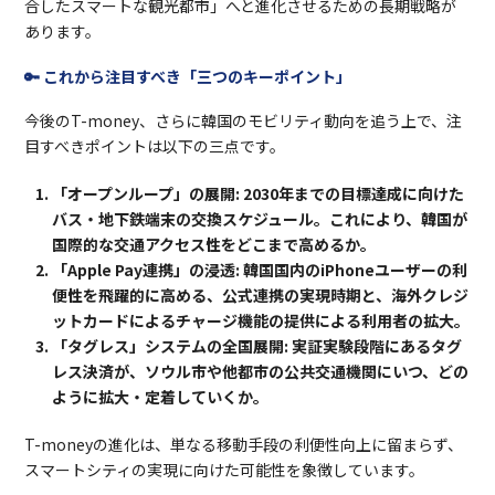
合したスマートな観光都市」へと進化させるための長期戦略が
あります。
🔑 これから注目すべき「三つのキーポイント」
今後のT-money、さらに韓国のモビリティ動向を追う上で、注
目すべきポイントは以下の三点です。
「オープンループ」の展開:
2030年までの目標達成に向けた
バス・地下鉄端末の交換スケジュール。これにより、韓国が
国際的な交通アクセス性をどこまで高めるか。
「Apple Pay連携」の浸透:
韓国国内のiPhoneユーザーの利
便性を飛躍的に高める、公式連携の実現時期と、海外クレジ
ットカードによるチャージ機能の提供による利用者の拡大。
「タグレス」システムの全国展開:
実証実験段階にあるタグ
レス決済が、ソウル市や他都市の公共交通機関にいつ、どの
ように拡大・定着していくか。
T-moneyの進化は、単なる移動手段の利便性向上に留まらず、
スマートシティの実現に向けた可能性を象徴しています。