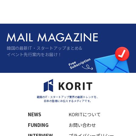
じて軍事的応用へとつながりうる経路を持つ
に至った。「自発的な同意」という言葉の限
界――国家は軍基地を守りながら市民には警告し
なかった非対称、データが持つ時制の非対
称、韓国AI基本法が残したデータ追跡の空白――
を検討し、同意の「建築」そのものを問い直
す必要性を論じる。
韓国の最新IT・スタートアップまとめ&
イベント先行案内をお届け！
韓国のIT・スタートアップ業界の最新トレンドを、
日本の皆様にお伝えするメディアです。
NEWS
KORITについて
FUNDING
お問い合わせ
INTERVIEW
プライバシーポリシー