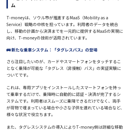
ソウル市は「観光都市としての競争力を高める
ム
ためには交通決済のアプローチから国際標準レ
ベルに改善…
T-moneyは、ソウル市が推進するMaaS（Mobility as a
Service）戦略の中核を担っています。利用者のデータを統合
し、移動の計画から決済までを一元的に提供するMaaSの実現に
向け、T-moneyの技術が活用されています。
🚌 新たな乗車システム：「タグレスバス」の登場
さら注目したいのが、カードやスマートフォンをタッチするこ
となく乗降が可能な「タグレス（非接触）バス」の実証実験に
ついてです。
これは、専用アプリをインストールしたスマートフォンを持っ
て乗車するだけで、乗降時に自動的に認証・決済が完了するシ
ステムです。利用者はスムーズに乗降できるだけでなく、両手
が荷物で埋まっている場合や小さな子供を連れている場合など、
様々な状況で役立ちます。
また、タグレスシステムの導入によりT-money側は詳細な移動