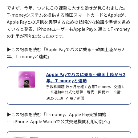
ですが、今年、ついにこの課題に大きな動きが見られました。
T-moneyシステムを提供する韓国スマートカードとAppleが、
Apple Payとの連携を実現するための技術的な協議や準備を進め
ていると発表、iPhoneユーザーもApple Payを通じてT-money
の利用が可能になったのです。
▶︎この記事を読む『Apple Payでバスに乗る…韓国上陸から2
年、T-moneyと連動』
Apple Payでバスに乗る…韓国上陸から2
年、T-moneyと連動
手数料問題 数ヶ月を経て合意T-money、交通カ
ード連動の公式化新韓・現代・国民カード開始
観測店舗など、対応箇所急速拡散展望Apple
2025.06.18
電子新聞
Pay（アップルペイ）の韓国上陸から2年を経
て、iPhoneでも手軽に公共交通機関を利用でき
るようになる。これは、導入遅延の主な背景に
▶︎この記事を読む『T-money、Apple Pay支援開始
挙げられた手数料に関する問題が数ヶ月ぶりに
···iPhone·Apple Watchで公共交通機関利用可能へ』
折り合いがついた結果とみられる。近いうちに
Apple Payを公式発売する新韓カードA…