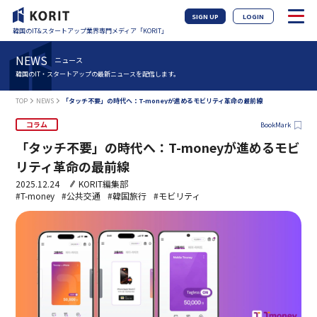
SIGN UP
LOGIN
韓国のIT&スタートアップ業界専門メディア「KORIT」
NEWS
ニュース
韓国のIT・スタートアップの最新ニュースを配信します。
TOP
NEWS
「タッチ不要」の時代へ：T-moneyが進めるモビリティ革命の最前線
コラム
BookMark
「タッチ不要」の時代へ：T-moneyが進めるモビ
リティ革命の最前線
2025.12.24
KORIT編集部
#T-money
#公共交通
#韓国旅行
#モビリティ