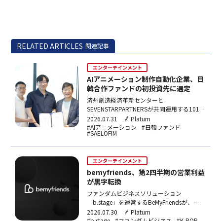
RELATED ARTICLES
関連記事
エンターテインメント
AIアニメーション制作自動化企業、日
韓合作ファンドの初投資先に選定
済州創造経済革新センターと
SEVENSTARPARTNERSが共同運用する101億
ウォン（約11.3億円）規模の「日韓済州スタ
2026.07.31
Platum
ートアップファンド」が、AI活用アニメーシ
#AIアニメーション
#日韓ファンド
#SAELOFIM
ョン制作自動化ソリューション「ASC」を開
発するSAELOFIMを初の投資先に選定した。
エンターテインメント
bemyfriends、第2四半期の営業利益
が黒字転換
ファンダムビジネスソリューション
「b.stage」を運営するBeMyFriendsが、
2025年第2四半期の営業利益が黒字転換した
2026.07.30
Platum
と発表した。NETFLIXアニメ『ケイポップ・
#b.stage
#ファンダムビジネス
#K-POP