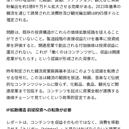
財輸出を約1億8千万ドル拡大させる効果がある。2023年基準の
韓流を通じて誘発された消費財及び観光輸出額は約65億ドルと
推定される。
問題は、既存の投資構造がこれらの価値拡散経路を捉えること
ができていないこと。製造段階の直接収益だけを基準に投資成
果を評価すると、関連産業で創出される付加価値は投資収益に
還元されない。 これが「働くのはコンテンツがし、収益は関連
産業がもたらす」という認識が形成された背景だ。
昨年制定された韓流産業振興基本法はこのような認識を転換さ
せる信号だ。この法は韓流の範囲を放送、映画、音楽など伝統
的なコンテンツジャンルに限らず、化粧品、食品、観光など関
連産業まで包括する。コンテンツを起点に産業全般が連携する
価値チェーンで見ていくという政策的宣言である。
IP拡散構造 前提投資への転換が必要
レポートは、コンテンツを収益そのものではなく、消費を移動
させる「トリガー（trigger）」と見なければならないと提案す