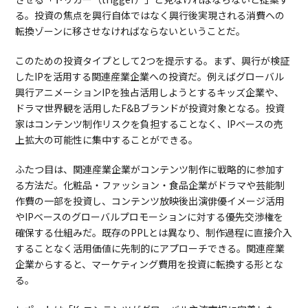
る。投資の焦点を興行自体ではなく興行後実現される消費への
転換ゾーンに移させなければならないということだ。
このための投資タイプとして2つを提示する。まず、興行が検証
したIPを活用する関連産業企業への投資だ。例えばグローバル
興行アニメーションIPを独占活用しようとするキッズ企業や、
ドラマ世界観を活用したF&Bブランドが投資対象となる。投資
家はコンテンツ制作リスクを負担することなく、IPベースの売
上拡大の可能性に集中することができる。
ふたつ目は、関連産業企業がコンテンツ制作に戦略的に参加す
る方法だ。化粧品・ファッション・食品企業がドラマや芸能制
作費の一部を投資し、コンテンツ放映後出演俳優イメージ活用
やIPベースのグローバルプロモーションに対する優先交渉権を
確保する仕組みだ。既存のPPLとは異なり、制作過程に直接介入
することなく活用価値に先制的にアプローチできる。関連産業
企業からすると、マーケティング費用を投資に転換する形とな
る。