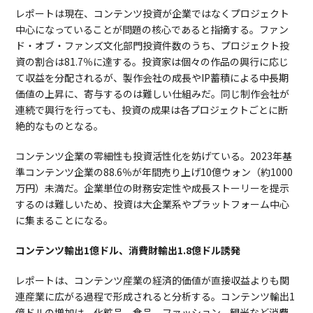
レポートは現在、コンテンツ投資が企業ではなくプロジェクト
中心になっていることが問題の核心であると指摘する。ファン
ド・オブ・ファンズ文化部門投資件数のうち、プロジェクト投
資の割合は81.7％に達する。投資家は個々の作品の興行に応じ
て収益を分配されるが、製作会社の成長やIP蓄積による中長期
価値の上昇に、寄与するのは難しい仕組みだ。同じ制作会社が
連続で興行を行っても、投資の成果は各プロジェクトごとに断
絶的なものとなる。
コンテンツ企業の零細性も投資活性化を妨げている。2023年基
準コンテンツ企業の88.6％が年間売り上げ10億ウォン（約1000
万円）未満だ。企業単位の財務安定性や成長ストーリーを提示
するのは難しいため、投資は大企業系やプラットフォーム中心
に集まることになる。
コンテンツ輸出1億ドル、消費財輸出1.8億ドル誘発
レポートは、コンテンツ産業の経済的価値が直接収益よりも関
連産業に広がる過程で形成されると分析する。コンテンツ輸出1
億ドルの増加は、化粧品、食品、ファッション、観光など消費