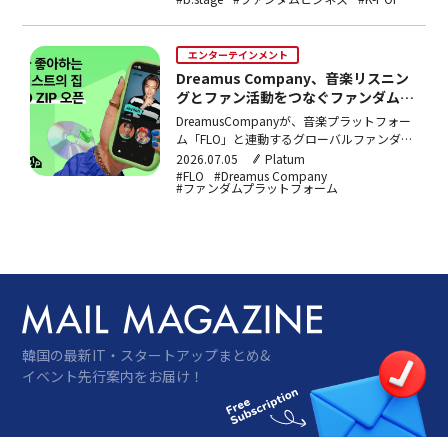
デーモン・ハンターズ』やBIGBANG、T1な
どのプラットフォーム運営が寄与。現在400
以上のファンダムプラットフォーム、累計会
エンターテインメント
員数1,300万名以上を抱える。
Dreamus Company、音楽リスニン
グとファン活動をつなぐファンダムプ
ラットフォーム「FLO ZIP」を発売
DreamusCompanyが、音楽プラットフォー
ム「FLO」と連動するグローバルファンダム
プラットフォーム「FLOZIP」を発売。リア
2026.07.05
Platum
ルタイムチャット・コミュニティ・コマー
#FLO
#Dreamus Company
#ファンダムプラットフォーム
ス・メンバーシップを一体化し、B1A4、
ペ・ジニョン、ナム・ユジョンが公式入店し
た。13言語リアルタイム翻訳に対応するFLO
チャットや、FLOShopを統合したグッズ購
入機能などを備える。
韓国の最新IT・スタートアップまとめ&
イベント先行案内をお届け！