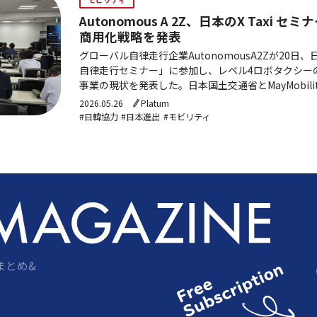
Autonomous A 2Z、日本のX Taxi 
商用化戦略を発表
グローバル自律走行企業AutonomousA2Zが20日、
自律走行セミナー」に参加し、レベル4ロボタクシー
事業の現状を発表した。日本国土交通省とMayMobil
DiDi（ディディ）・Pony.ai（ポニー.AI…
2026.05.26
Platum
#日韓協力
#日本進出
#モビリティ
まとめ&