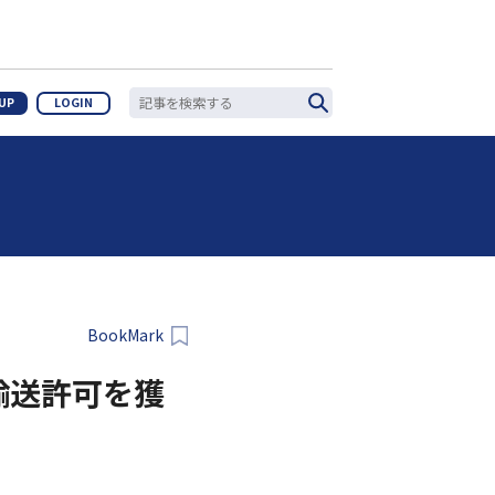
 UP
LOGIN
BookMark
物輸送許可を獲