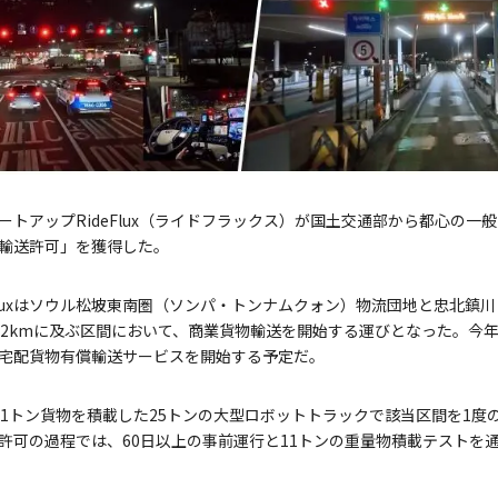
ートアップRideFlux（ライドフラックス）が国土交通部から都心の一
輸送許可」を獲得した。
Fluxはソウル松坡東南圏（ソンパ・トンナムクォン）物流団地と忠北鎮
12kmに及ぶ区間において、商業貨物輸送を開始する運びとなった。今
宅配貨物有償輸送サービスを開始する予定だ。
3月に11トン貨物を積載した25トンの大型ロボットトラックで該当区間を1
許可の過程では、60日以上の事前運行と11トンの重量物積載テストを通