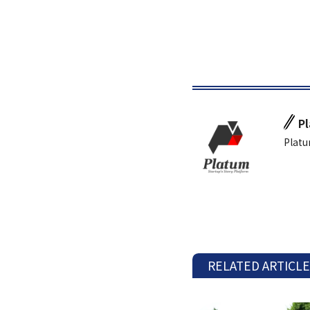
P
Platu
RELATED ARTICL