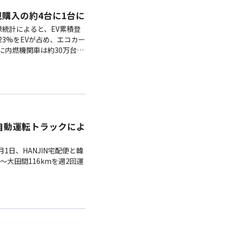
規購入の約4台に1台に
録統計によると、EV累積登
23%をEVが占め、エコカー
に内燃機関車は約30万台減
初の自動運転トラックによ
月1日、HANJIN宅配便と韓
大田間116kmを週2回運