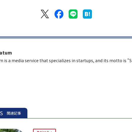
latum
m is a media service that specializes in startups, and its motto is "
ES
関連記事