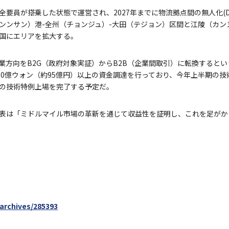
要員が搭乗した状態で運営され、2027年までに物流拠点間の無人化(Driv
ンンサン）港-全州（チョンジュ）-大田（テジョン）区間と江陵（カン
国にエリアを拡大する。
業方向をB2G（政府対象実証）からB2B（企業間取引）に転換すると
総計880億ウォン（約95億円）以上の資金調達を行っており、今年上半期の
）への技術特例上場を完了する予定だ。
ュニ代表は「ミドルマイル市場の革新を通じて収益性を証明し、これを足がか
/archives/285393