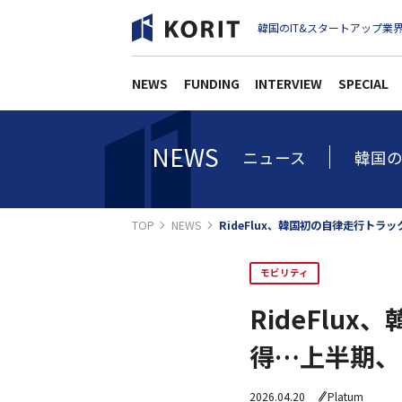
韓国のIT&スタートアップ業界
NEWS
FUNDING
INTERVIEW
SPECIAL
NEWS
ニュース
韓国の
TOP
NEWS
RideFlux、韓国初の自律走行ト
モビリティ
RideFl
得…上半期、
2026.04.20
Platum