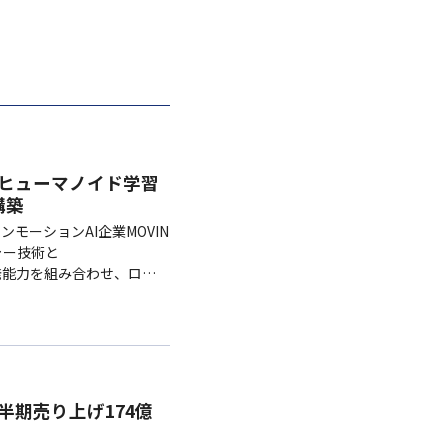
締結…ヒューマノイド学習
構築
マンモーションAI企業MOVIN
ャー技術と
開発能力を組み合わせ、ロボ
する。
半期売り上げ174億