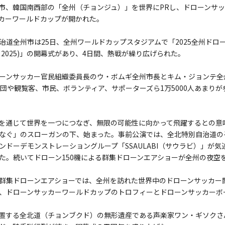
市、韓国南西部の「全州（チョンジュ）」を世界にPRし、ドローンサ
カーワールドカップが開かれた。
治道全州市は25日、全州ワールドカップスタジアムで「2025全州ドロ
 Jeonju 2025)」の開幕式があり、4日間、熱戦が繰り広げられた。
ーンサッカー官民組織委員長のウ・ボムギ全州市長とキム・ジョンテ全
手団や観覧客、市民、ボランティア、サポーターズら1万5000人あまり
を通じて世界を一つにつなぎ、無限の可能性に向かって飛躍するとの意
なぐ」のスローガンの下、始まった。事前公演では、全北特別自治道の
ンドーデモンストレーショングループ「SSAULABI（サウラビ）」が
た。続いてドローン150機による群集ドローンエアショーが全州の夜空
群集ドローンエアショーでは、全州を訪れた世界中のドローンサッカー
、ドローンサッカーワールドカップのトロフィーとドローンサッカーボ
置する全北道（チョンブクド）の無形遺産である声楽家ワン・ギソクさ