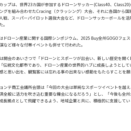
プは、世界23カ国が参加するドローンサッカー(Class40、Class2
ングを組み合わせたCracing（クラッシング）大会、それに各国から
人戦、スーパーパイロット選抜大会など、ドローンサッカーボールを活
た。
ドローン産業に関する国際シンポジウム、2025 Buy全州GOGOフェ
演など様々な付帯イベントも併せて行われた。
は開会のあいさつで「ドローンとスポーツが出会い、新しい歴史を開く
「伝統文化都市であり、ドローン産業の世界的ハブに成長しようとして
感と思い出を、観覧客には忘れる事の出来ない感動をもたらすことを願
ョンテ商工会議所会頭は「今回の大会は単純なスポーツイベントを越え
済全般に活力を吹き込む重要な機会になるだろう」とし、「今後も全州
成長拠点として飛躍できるよう、地域企業と共に、積極的に支援してい