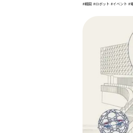
#韓国
#ロボット
#イベント
#