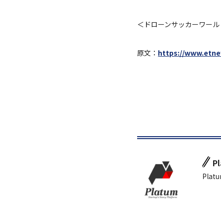
＜ドローンサッカーワール
原文：
https://www.etn
P
Platu