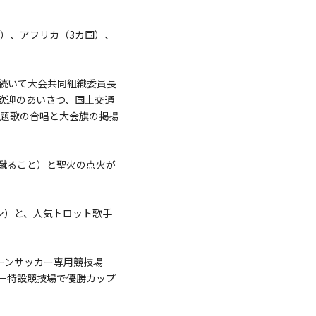
国）、アフリカ（3カ国）、
続いて大会共同組織委員長
の歓迎のあいさつ、国土交通
主題歌の合唱と大会旗の掲揚
蹴ること）と聖火の点火が
チリン）と、人気トロット歌手
ーンサッカー専用競技場
ー特設競技場で優勝カップ