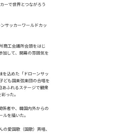
ッカーで世界とつながろう
ーンサッカーワールドカッ
州商工会議所会頭をはじ
が参加して、開幕の雰囲気を
味を込めた「ドローンサッ
子ども国楽弦楽団の合唱を
気迫あふれるステージで観衆
を彩った。
関係者や、韓国内外からの
ールを描いた。
んの愛国歌（国歌）斉唱、