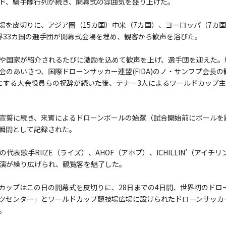
ド、騎手隊行列が続き、開幕式の雰囲気を盛り上げた。
場を皮切りに、アジア圏（15カ国）中米（7カ国）、ヨーロッパ（7カ
界33カ国の選手団が開幕式会場を埋め、観客から歓声を浴びた。
や国家が紹介されるたびに激励を込めて歓声を上げ、選手団を迎えた。
会のあいさつ、国際ドローンサッカー連盟(FIDA)のノ・サンフプ会長
とする大会役員らの祝辞が続いた後、テナー3人によるワールドカップ
宣誓に続き、来賓によるドローンボールの始蹴（試合開始前にボールを
瞬間として記録された。
の代表歌手RIIZE（ライズ）、AHOF（アホプ）、ICHILLIN’（アイ
演が繰り広げられ、観覧客を魅了した。
カップはこの日の開幕式を皮切りに、28日までの4日間、世界初のドロ
ツセンター」とワールドカップ競技場広場に設けられたドローンサッカ
。