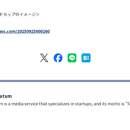
ドカップのイメージ＞
ews.com/20250925000260
latum
m is a media service that specializes in startups, and its motto is "