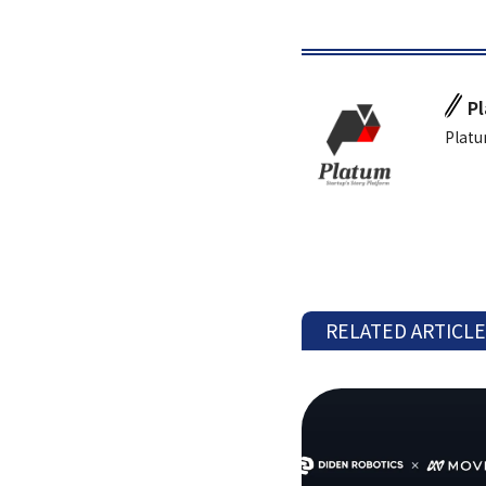
P
Platu
RELATED ARTICL