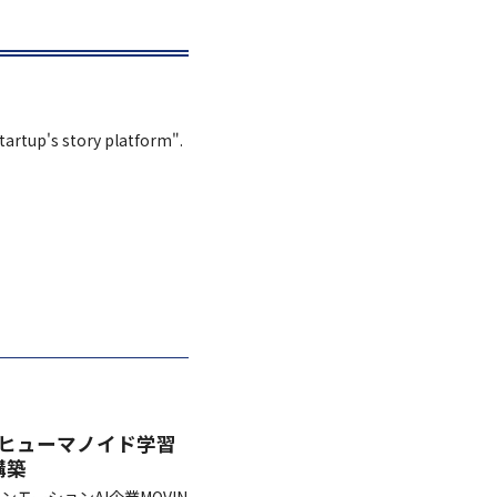
Startup's story platform".
締結…ヒューマノイド学習
構築
マンモーションAI企業MOVIN