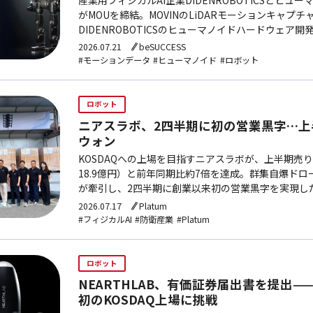
がMOUを締結。MOVINのLiDARモーションキャプチ
DIDENROBOTICSのヒューマノイドハードウェア
ット学習用高精度モーションデータセットを共同構築
2026.07.21
beSUCCESS
#モーションデータ
#ヒューマノイド
#ロボット
ロボット
ニアスラボ、2四半期に初の営業黒字…上
ウォン
KOSDAQへの上場を目指すニアスラボが、上半期売り
18.9億円）と前年同期比約7倍を達成。群集自爆ドロー
が牽引し、2四半期に創業以来初の営業黒字を実現した
を予定している。
2026.07.17
Platum
#フィジカルAI
#防衛産業
#Platum
ロボット
NEARTHLAB、有価証券届出書を提出
初のKOSDAQ上場に挑戦