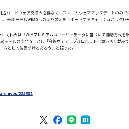
は、別途ハードウェア交換の必要なく、ファームウェアアップデートのみ
には、最新モデルWIM Sへの切り替えをサポートするキャッシュバック
ヨンベク共同代表は「WIMプレミアムはユーザーデータに基づいて補助方式
s a Service)モデルの出発点」とし「今後ウェアラブルロボットは買い切
ームとして位置づけるだろう」と語った。
/archives/285532