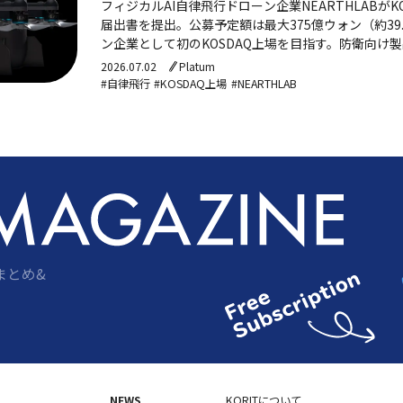
フィジカルAI自律飛行ドローン企業NEARTHLABがK
届出書を提出。公募予定額は最大375億ウォン（約39
ン企業として初のKOSDAQ上場を目指す。防衛向け製品K
力に、2026年売り上げ270億ウォンを見込む。
2026.07.02
Platum
#自律飛行
#KOSDAQ上場
#NEARTHLAB
まとめ&
NEWS
KORITについて