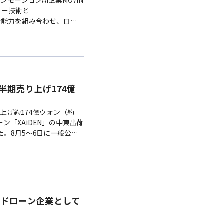
ャー技術と
開発能力を組み合わせ、ロボ
する。
半期売り上げ174億
上げ約174億ウォン（約
ン「XAiDEN」の中東出荷
。8月5〜6日に一般公募
——ドローン企業として