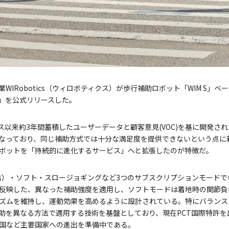
WIRobotics（ウィロボティクス）が歩行補助ロボット「WIM S」
ム」を公式リリースした。
ース以来約3年間蓄積したユーザーデータと顧客意見(VOC)を基に開発さ
なっており、同じ補助方式では十分な満足度を提供できないという点に
ボットを「持続的に進化するサービス」へと拡張したのが特徴だ。
右）・ソフト・スロージョギングなど3つのサブスクリプションモード
反映した、異なった補助強度を適用し、ソフトモードは着地時の関節負
ズムを維持し、運動効果を高めるように設計されている。特にバランス
助を異なる方法で適用する技術を基盤としており、現在PCT国際特許を
国など主要国家への進出を準備中である。