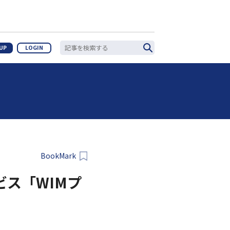
 UP
LOGIN
BookMark
ビス「WIMプ