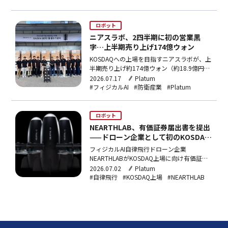
ト学習用高精度モーションデータセットを共
同構築する。
ロボット
ニアスラボ、2四半期に初の営業黒
字…上半期売り上げ174億ウォン
KOSDAQへの上場を目指すニアスラボが、上
半期売り上げ約174億ウォン（約18.9億円）
と前年同期比約7倍を達成。群集自爆ドロー
2026.07.17
Platum
ン「XAiDEN」の中東出荷が牽引し、2四半期
#フィジカルAI
#防衛産業
#Platum
に創業以来初の営業黒字を実現した。8月
5〜6日に一般公募を予定している。
ロボット
NEARTHLAB、有価証券届出書を提出
——ドローン企業として初のKOSDAQ
上場に挑戦
フィジカルAI自律飛行ドローン企業
NEARTHLABがKOSDAQ上場に向け有価証券
届出書を提出。公募予定額は最大375億ウォ
2026.07.02
Platum
ン（約39.4億円）で、韓国内ドローン企業と
#自律飛行
#KOSDAQ上場
#NEARTHLAB
して初のKOSDAQ上場を目指す。防衛向け製
品KAiDENとXAiDENを主力に、2026年売り上
げ270億ウォンを見込む。