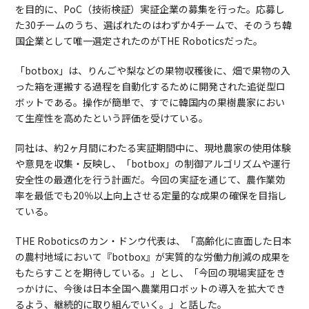
を目的に、PoC（技術検証）実証企業の募集を行った。応募し
た30チームのうち、選ばれたのはわずか4チームで、そのうち韓
国企業として唯一選定されたのがTHE Roboticsだった。
「botbox」は、りんごや梨などの果物収穫後に、畑で果物の入
った箱を運搬する過程を自動化するために開発された追従型ロ
ボットである。操作が簡単で、すでに韓国内の果樹農家におい
て生産性を高めたという評価を受けている。
同社は、約2ヶ月間にわたる実証期間中に、現地農家の使用体験
や意見を収集・反映し、「botbox」の制御アルゴリズムや運行
安全性の最適化を行う計画だ。今回の実証を通じて、農作業効
率を最低でも20％以上向上させる定量的な成果の確保を目指し
ている。
THE Roboticsのカン・ドンウ代表は、「高齢化に直面した日本
の農村地域において『botbox』が実質的な労働力削減の成果を
もたらすことを期待している。」とし、「今回の現場実証をき
っかけに、今後は日本全国へ農業用ロボットの導入を拡大でき
るよう、継続的に取り組んでいく。」と話した。