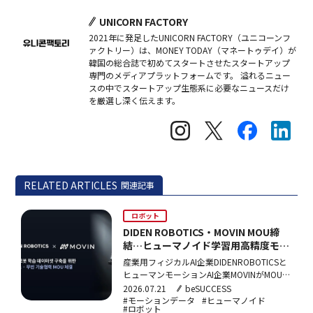
UNICORN FACTORY
2021年に発足したUNICORN FACTORY（ユニコーンフ
ァクトリー）は、MONEY TODAY（マネートゥデイ）が
韓国の総合誌で初めてスタートさせたスタートアップ
専門のメディアプラットフォームです。 溢れるニュー
スの中でスタートアップ生態系に必要なニュースだけ
を厳選し深く伝えます。
RELATED ARTICLES
関連記事
ロボット
DIDEN ROBOTICS・MOVIN MOU締
結…ヒューマノイド学習用高精度モー
ションデータセットを共同構築
産業用フィジカルAI企業DIDENROBOTICSと
ヒューマンモーションAI企業MOVINがMOUを
締結。MOVINのLiDARモーションキャプチャ
2026.07.21
beSUCCESS
ー技術とDIDENROBOTICSのヒューマノイド
#モーションデータ
#ヒューマノイド
#ロボット
ハードウェア開発能力を組み合わせ、ロボッ