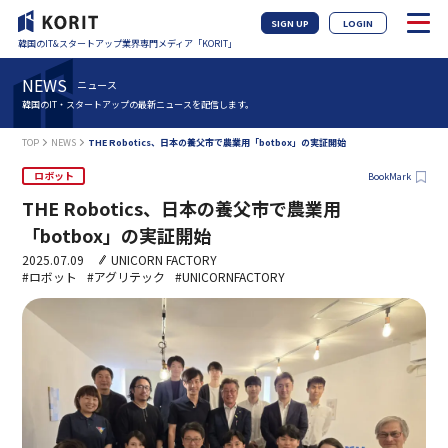
SIGN UP
LOGIN
韓国のIT&スタートアップ業界専門メディア「KORIT」
NEWS
ニュース
韓国のIT・スタートアップの最新ニュースを配信します。
TOP
NEWS
THE Robotics、日本の養父市で農業用「botbox」の実証開始
ロボット
BookMark
THE Robotics、日本の養父市で農業用
「botbox」の実証開始
2025.07.09
UNICORN FACTORY
#ロボット
#アグリテック
#UNICORNFACTORY