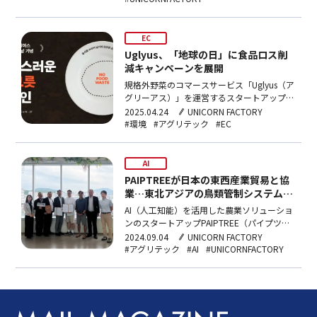
ットボックス）」の現場実証を兵庫県養父市
で8日から本格的に開始することを発表し
た。養父市は、日本の中山間農村地域の中で
EC
も、農業人口の高…
Uglyus、「地球の日」に食品ロス削
減キャンペーンを展開
規格外野菜のコマースサービス「Uglyus（ア
グリーアス）」を運営するスタートアップ
Kabbage（キャベッジ）は、4月22日の「地
2025.04.24
UNICORN FACTORY
球の日」に合わせ、「完食皿」キャンペーン
#環境
#アグリテック
#EC
を実施すると21日に発表した。このキャン
ペーンは、ユーザーがUglyusのSNSで食品ロ
スに関する動画に「いいね」やコメントを…
AI
PAIPTREEが日本の東西産業貿易と協
業…東北アジアの鳥類管制システムを
構築
AI（人工知能）を活用した農業ソリューショ
ンのスタートアップPAIPTREE（パイプツリ
ー）が、日本の東西産業貿易と提携し、東北
2024.09.04
UNICORN FACTORY
アジアの鳥類管制システム構築に乗り出す。
#アグリテック
#AI
#UNICORNFACTORY
PAIPTREEと東西産業貿易は8月27日、ソウ
ル市江南区に位置するPAIPTREEの事務所
で、AI技術を活用した生産効率向上およ…