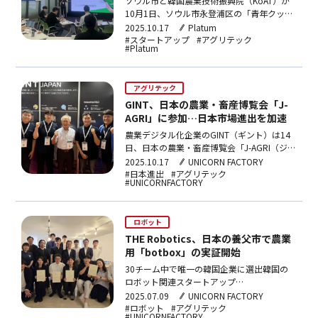
ソウル市と韓国農業技術振興院（KoAT）が
10月1日、ソウル市永登浦区の「青年クック
フードテックセンター」で、農食品（農産
2025.10.17
Platum
品）スタートアップの資金調達を目的とする
#スタートアップ
#アグリテック
#Platum
合同デモデーを開催した。今回のイベント
は、ソウル市における農食品関連スタートア
ップの生態系を活性化することを目的に、両
アグリテック
機関が協力して企画…
GINT、日本の農業・畜産博覧会「J-
AGRI」に参加…日本市場進出を加速
農業デジタル化企業のGINT（ギント）は14
日、日本の農業・畜産博覧会「J-AGRI（ジェ
イアグリ）」に参加し、数々の次世代農機製
2025.10.17
UNICORN FACTORY
品を披露したことを明らかにした。東京で開
#日本進出
#アグリテック
#UNICORNFACTORY
かれた同イベントには、世界850社以上の農
畜産関連企業が出展した。従来の産業分野の
企業に加え、農業用ドローン、スマートファ
ロボット
ーム、…
THE Robotics、日本の養父市で農業
用「botbox」の実証開始
30チーム中で唯一の韓国企業に選出韓国の
ロボット関連スタートアップ
THERobotics（ザ・ロボティクス）が、自社
2025.07.09
UNICORN FACTORY
の農業用追従型運搬ロボット「botbox（ボ
#ロボット
#アグリテック
#UNICORNFACTORY