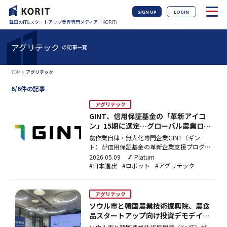
SIGN UP
LOGIN
韓国のIT&スタートアップ業界専門メディア「KORIT」
アグリテック
の記事一覧
TOP
アグリテック
6/6件の記事
アグリテック
GINT、信用保証基金の「革新アイコ
ン」15期に選定…グローバル農業ロボ
ット市場攻略を加速
農作業自律・無人化専門企業GINT（ギン
ト）が信用保証基金の革新企業支援プログラ
ム「革新アイコン」の15期企業として選定
2026.05.09
Platum
された。「革新アイコン」は、革新的な技術
#日本進出
#ロボット
#アグリテック
やビジネスモデルを備えた企業を対象とする
信用保証基金の支援事業である。今年は
GINTを含む6社が選ばれ、選定企業には3年
アグリテック
間で最大200億ウ…
ソウル市と韓国農業技術振興院、農食
品スタートアップ向け投資デモデイ開
催