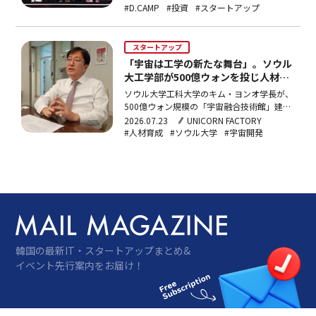
増、累積投資誘致額は220億ウォンにのぼ
#D.CAMP
#投資
#スタートアップ
る。
スタートアップ
「宇宙は工学の新たな舞台」。ソウル
大工学部が500億ウォンを投じ人材育
成へ
ソウル大学工科大学のキム・ヨンオ学長が、
500億ウォン規模の「宇宙融合技術館」建設
や防衛産業との連携、DeepSeekの台頭を機
2026.07.23
UNICORN FACTORY
に始めた「世界を変える革新人材」プロジェ
#人材育成
#ソウル大学
#宇宙開発
クトなど、工学部の新戦略を語った。専攻の
壁を越えた開かれた教育により、医学部から
転科した学生が学内ロボット競技大会で優勝
するなど、異分野融合による人材育成の成果
も出始めている。
韓国の最新IT・スタートアップまとめ&
イベント先行案内をお届け！