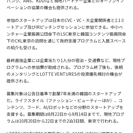
バンク、AWS、KDDIなど現地パートナー企業とのオープンイノ
ベーションの協業の機会も提供される。
参加のスタートアップは日本のCVC・VC・大企業関係者と1:1ミ
ートアップ及びIRピッチングセッションに参加できる。中小ベ
ンチャー企業振興公団傘下のLSC東京と韓国コンテンツ振興院傘
下のCKL東京の訪問を通じて政府支援プログラムと入居スペース
の紹介も受ける。
最終選抜企業には企業当たり1人分の宿泊・交通費など、現地プ
ログラムへの参加費が助成される。プログラム終了後も、後続
のメンタリングとLOTTE VENTURESの投資優先検討の機会が
提供される。
募集対象は公告日基準で創業7年未満の韓国のスタートアップ
だ。ライフスタイル（ファッション・ビューティーほか）、コ
ンテンツ、フード、AI/ロボットなどの分野のスタートアップを
支援する。募集期間は8月22日から9月14日までで、現地プログ
ラムは10月20日から22日までの2泊3日間、東京で行われる。