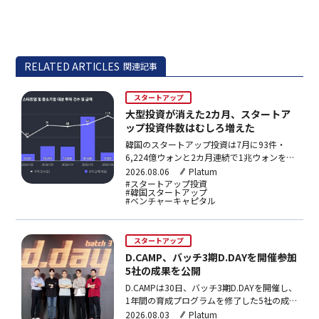
RELATED ARTICLES
関連記事
スタートアップ
大型投資が消えた2カ月、スタートア
ップ投資件数はむしろ増えた
韓国のスタートアップ投資は7月に93件・
6,224億ウォンと2カ月連続で1兆ウォンを下
回った。件数は堅調だが超大型投資が消え、
2026.08.06
Platum
AI・ロボット分野や核融合、宇宙航空への投
#スタートアップ投資
#韓国スタートアップ
資が目立つ。
#ベンチャーキャピタル
スタートアップ
D.CAMP、バッチ3期D.DAYを開催――参加
5社の成果を公開
D.CAMPは30日、バッチ3期D.DAYを開催し、
1年間の育成プログラムを修了した5社の成
果を公開した。5社の平均売り上げは3倍
2026.08.03
Platum