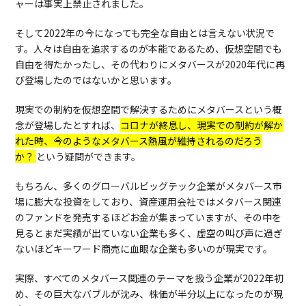
ャーは事実上禁止されました。
そして2022年の今になっても完全な自由とは言えない状況で
す。人々は自由を追求するのが本能であるため、仮想空間でも
自由を得たかったし、その代わりにメタバースが2020年代に再
び登場したのではないかと思います。
現実での制約を仮想空間で解決するためにメタバースという概
念が登場したとすれば、
コロナが終息し、現実での制約が解か
れた時、今のようなメタバース熱風が維持されるのだろう
か？
という疑問ができます。
もちろん、多くのグローバルビッグテック企業がメタバース市
場に膨大な投資をしており、資産運用会社ではメタバース関連
のファンドを発売するほどお金が集まっていますが、その中を
見るとまだ実績が出ていない企業も多く、虚空の叫び声に過ぎ
ないほどキーワード商売に血眼な企業も多いのが現実です。
実際、すべてのメタバース関連のテーマを扱う企業が2022年初
め、その巨大なバブルが沈み、株価が半分以上になったのが現