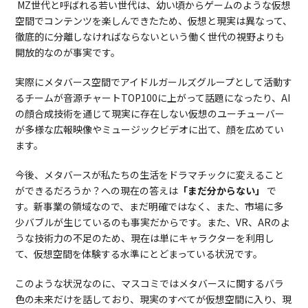
MZ世代と呼ばれる若い世代は、幼い頃からゲームのような仮想
空間でコンテンツを楽しんできたため、仮想と現実は異なって、
徹底的に分離しなければならないという働く世代の視野よりも
開放的なのが事実です。
実際にメタバース空間でアイドルガールズグループとして活動す
るチームが音源チャートTOP100に上がって話題になったり、AI
の顔合成技術を通じて現実に存在しない仮想のユーチューバー
が多様な広報映像やミュージックビデオに出て、顔を広めてい
ます。
今後、メタバースが私たちの生活をドラマチックに変えること
ができるだろうか？への現在の答えは
「まだ分からない」
で
す。新事業の領域なので、まだ明確ではなく、また、市場に多
少バブルが生じているのも事実だからです。また、VR、ARのよ
うな技術力の不足のため、現在は単にキャラクターを利用し
て、仮想空間を体験する水準にとどまっている状況です。
このような状況なのに、マスコミではメタバースに関するバラ
色の未来だけを話しており、現実のすべてが仮想空間に入り、現