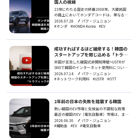
国人の視線
23年にわたる歴史の終幕2008年、大韓民国
の路上においてホンダアコードは、単なる移
動手段以上の存在でした。当時ホンダは、韓
2026.07.28
パク・ジュニョン
国で初めて輸入車販売1万台を突破し、輸入
#ホンダ
#HONDA Korea
#EV
車市場の主役となっていました。適切な価格
と圧倒的な耐久性、スタイリッシュなデザイ
ンまで兼ね備え、国産車の無難さに嫌気がさ
し、ドイツ車…
成功すればするほど破産する！韓国の
スタートアップを閉じ込める「トラフ
ィックの呪い」
米国が言及した韓国式非関税障壁<USTRが
SNSで韓国のインターネット使用料について
言及した。(出典：USTR公式X)>4月27日、
2026.07.14
パク・ジュニョン
米国通商代表部(以下、USTR)のSNSに投稿さ
#ネットワーク利用料
#USTR
#OTT
れたひとことが韓国ITエコシステムの構造的
問題を再び表面化させました。USTRは、米
国の輸出業者が直面する…
2年前の日本の失敗を踏襲する韓国
熱い韓国のEV市場と気候省の不調和な政策
最近の韓国のEV（電気自動車）市場は、ま
さに戦国時代です。戦争の影響による原油高
2026.06.30
パク・ジュニョン
が続く中、今年初めのTesla（テスラ）によ
#補助金
#EV
#電気自動車
る大胆な値下げに続き、Hyundai（ヒョン
デ）・Kia（キア）・Volvo（ボルボ）、さら