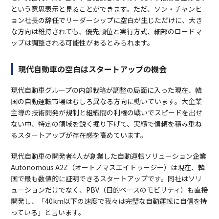
という意思表示と見ることができます。ただ、ソン・チャンヒ
ョン社長の辞任でリーダーシップに空白が生じただけに、大き
な方向は維持されても、優先順位と実行方式、細部のロードマ
ップは調整される可能性があるとみられます。
現代自動車の空白はスタートアップの機会
現代自動車グループの内部戦略が調整の局面に入った現在、韓
国の自動運転市場はむしろ異なる方向に動いています。大企業
主導の技術開発が規制と組織間の利権の戦いでスピードを出せ
ない中、特定の領域を鋭く掘り下げて、実績で信頼を積み重ね
るスタートアップが存在感を高めています。
現代自動車の開発者4人が創業した自動運転ソリューション企業
Autonomous A2Z（オートノマスエイトゥージー）は現在、韓
国で最も数値的に証明できるスタートアップです。同社はソリ
ューションだけでなく、PBV（目的ベースのモビリティ）も直接
開発し、「40km以下の速度で我々は完璧な自動運転に自信を持
っている」と言います。