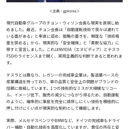
＜出典：gpkorea＞
現代自動車グループのチョン・ウィソン会長も現実を直視し始
めました。最近、チョン会長は「自動運転技術で我々は遅れて
いる面がある」と率直に認め、戦略の重きを、無理な「技術格
差を狭める」から、現実的な「安全確保」と「柔軟な協力」に
移すと宣言しました。これはNVIDIA（エヌビディア）とテスラ
FSDのライセンスまで開く、実用主義的な判断であると思われま
す。
テスラとは異なり、レガシーの完成車企業は、製造業ベースの
産業構造を持っており、車の品質と安全上の問題がブランドの
信頼に直結しています。1つの技術的なミスが大規模なリコー
ル、イメージ低下、販売の減少につながり得るため、自動運転
のように、確率的に事故を完全に排除しにくい技術を積極的に
押し付けにくい点が現実的な制約として機能します。
実際、メルセデスベンツやBMWなど、ドイツの完成車もドライ
バー補助・自動化技術を高度化していますが、責任の所在と安