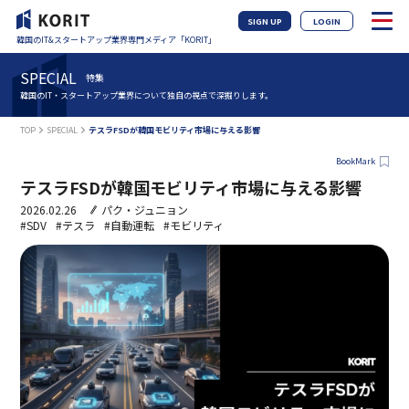
SIGN UP
LOGIN
韓国のIT&スタートアップ業界専門メディア「KORIT」
SPECIAL
特集
韓国のIT・スタートアップ業界について独自の視点で深掘りします。
TOP
SPECIAL
テスラFSDが韓国モビリティ市場に与える影響
BookMark
テスラFSDが韓国モビリティ市場に与える影響
2026.02.26
パク・ジュニョン
#SDV
#テスラ
#自動運転
#モビリティ