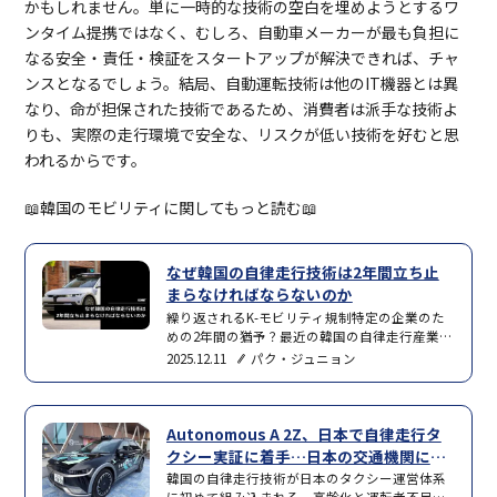
かもしれません。単に一時的な技術の空白を埋めようとするワ
ンタイム提携ではなく、むしろ、自動車メーカーが最も負担に
なる安全・責任・検証をスタートアップが解決できれば、チャ
ンスとなるでしょう。結局、自動運転技術は他のIT機器とは異
なり、命が担保された技術であるため、消費者は派手な技術よ
りも、実際の走行環境で安全な、リスクが低い技術を好むと思
われるからです。
📖韓国のモビリティに関してもっと読む📖
なぜ韓国の自律走行技術は2年間立ち止
まらなければならないのか
繰り返されるK-モビリティ規制特定の企業のた
めの2年間の猶予？最近の韓国の自律走行産業を
めぐる議論の核心には、ある1つの発言がありま
2025.12.11
パク・ジュニョン
す。今年3月末、国土交通部主管で自律走行発展
のための討論会が行われ、その場でソウル大学
の教授と自律走行ソリューション会社CEOが
「海外の自律走行車の韓国進出を、2年間ストッ
Autonomous A 2Z、日本で自律走行タ
プさせなければならない」という主張を行い、
クシー実証に着手…日本の交通機関に導
議論が巻き起こりました。政府の公式立場では
入の初事例
韓国の自律走行技術が日本のタクシー運営体系
ないという釈…