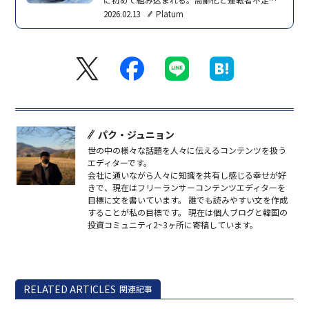
に初めて組み込まれる。高齢化と運転者不足で
地方交通難を経験している日本市場攻略の第一
2026.02.13
Platum
歩となる。グローバル自律走行企業
Autonomous A 2Z（オートノマスエイトゥージ
ー、以下 A 2Z）が日本の徳島県鳴門市で自律走
行タクシー実証事業に自社技術を提供する。 A
2Zの自律走行技術が日本の公共交通体系に適用
されるのは今回が初となる。今回の実証は徳島
県と日…
パク・ジュニョン
世の中の様々な話題を人々に伝えるコンテンツを扱う
エディターです。
会社に通いながら人々に知識を共有し感じる幸せが好
きで、現在はフリーランサーコンテンツエディターを
目標に文を書いています。 誰でも読みやすい文を作成
することが私の目標です。 現在は個人ブログと韓国の
投資コミュニティ2~3ヶ所に寄稿しています。
RELATED ARTICLES
関連記事