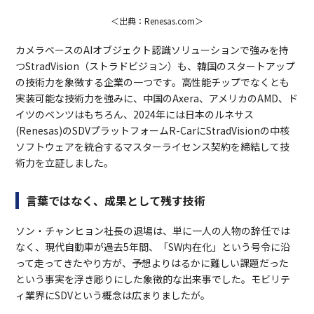
＜出典：Renesas.com＞
カメラベースのAIオブジェクト認識ソリューションで強みを持
つStradVision（ストラドビジョン）も、韓国のスタートアップ
の技術力を象徴する企業の一つです。高性能チップでなくとも
実装可能な技術力を強みに、中国のAxera、アメリカのAMD、ド
イツのベンツはもちろん、2024年には日本のルネサス
(Renesas)のSDVプラットフォームR-CarにStradVisionの中核
ソフトウェアを統合するマスターライセンス契約を締結して技
術力を立証しました。
言葉ではなく、成果として残す技術
ソン・チャンヒョン社長の退場は、単に一人の人物の辞任では
なく、現代自動車が過去5年間、「SW内在化」という号令に沿
って走ってきたやり方が、予想よりはるかに難しい課題だった
という事実を浮き彫りにした象徴的な出来事でした。モビリテ
ィ業界にSDVという概念は広まりましたが。