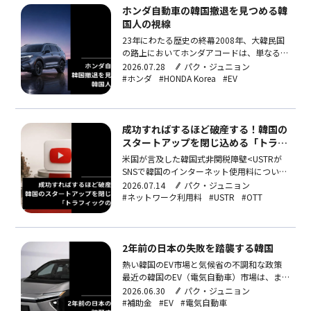
ホンダ自動車の韓国撤退を見つめる韓
国人の視線
23年にわたる歴史の終幕2008年、大韓民国
の路上においてホンダアコードは、単なる移
動手段以上の存在でした。当時ホンダは、韓
2026.07.28
パク・ジュニョン
国で初めて輸入車販売1万台を突破し、輸入
#ホンダ
#HONDA Korea
#EV
車市場の主役となっていました。適切な価格
と圧倒的な耐久性、スタイリッシュなデザイ
ンまで兼ね備え、国産車の無難さに嫌気がさ
し、ドイツ車…
成功すればするほど破産する！韓国の
スタートアップを閉じ込める「トラフ
ィックの呪い」
米国が言及した韓国式非関税障壁<USTRが
SNSで韓国のインターネット使用料について
言及した。(出典：USTR公式X)>4月27日、
2026.07.14
パク・ジュニョン
米国通商代表部(以下、USTR)のSNSに投稿さ
#ネットワーク利用料
#USTR
#OTT
れたひとことが韓国ITエコシステムの構造的
問題を再び表面化させました。USTRは、米
国の輸出業者が直面する…
2年前の日本の失敗を踏襲する韓国
熱い韓国のEV市場と気候省の不調和な政策
最近の韓国のEV（電気自動車）市場は、ま
さに戦国時代です。戦争の影響による原油高
2026.06.30
パク・ジュニョン
が続く中、今年初めのTesla（テスラ）によ
#補助金
#EV
#電気自動車