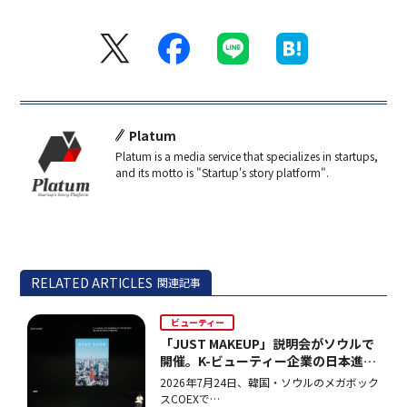
Platum
Platum is a media service that specializes in startups,
and its motto is "Startup's story platform".
RELATED ARTICLES
関連記事
ビューティー
「JUST MAKEUP」説明会がソウルで
開催。K-ビューティー企業の日本進出
を支援
2026年7月24日、韓国・ソウルのメガボック
スCOEXで