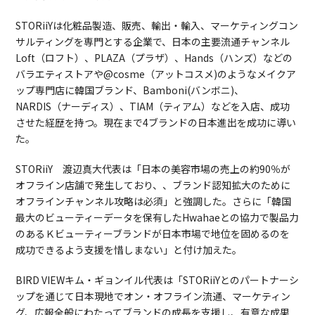
STORiiYは化粧品製造、販売、輸出・輸入、マーケティングコン
サルティングを専門とする企業で、日本の主要流通チャンネル
Loft（ロフト）、PLAZA（プラザ）、Hands（ハンズ）などの
バラエティストアや@cosme（アットコスメ)のようなメイクア
ップ専門店に韓国ブランド、Bamboni(バンボニ)、
NARDIS（ナーディス）、TIAM（ティアム）などを入店、成功
させた経歴を持つ。現在まで4ブランドの日本進出を成功に導い
た。
STORiiY 渡辺真大代表は「日本の美容市場の売上の約90％が
オフライン店舗で発生しており、、ブランド認知拡大のために
オフラインチャンネル攻略は必須」と強調した。さらに「韓国
最大のビューティーデータを保有したHwahaeとの協力で製品力
のあるＫビューティーブランドが日本市場で地位を固めるのを
成功できるよう支援を惜しまない」と付け加えた。
BIRD VIEWキム・ギョンイル代表は「STORiiYとのパートナーシ
ップを通じて日本現地でオン・オフライン流通、マーケティン
グ、広報全般にわたってブランドの成長を支援し、有意な成果