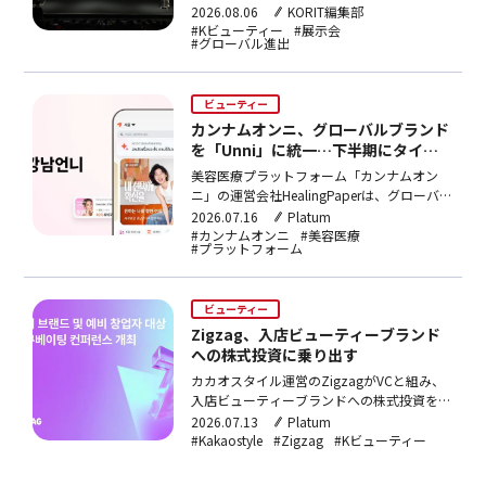
「JUSTMAKEUPINTOKYO2027SUMMIT」が
2026.08.06
KORIT編集部
開催された。本イベントは、2027年2月に東
#Kビューティー
#展示会
#グローバル進出
京で開催予定のビューティー展示会
「JUSTMAKEUPINTOKYO2027」に向けた参
加企業向け説明会だ。当日は展示…
ビューティー
カンナムオンニ、グローバルブランド
を「Unni」に統一…下半期にタイ進
出
美容医療プラットフォーム「カンナムオン
ニ」の運営会社HealingPaperは、グローバル
ブランド名称を「Unni」に統一し、ブランド
2026.07.16
Platum
ミッションとアプリUXを全面刷新するリブ
#カンナムオンニ
#美容医療
#プラットフォーム
ランディングを実施した。今年下半期にはタ
イ現地への事業進出も予定している。
ビューティー
Zigzag、入店ビューティーブランド
への株式投資に乗り出す
カカオスタイル運営のZigzagがVCと組み、
入店ビューティーブランドへの株式投資を開
始。戦略的投資家として成長支援を担い、
2026.07.13
Platum
20日にカカオ・パンギョアジトでカンファ
#Kakaostyle
#Zigzag
#Kビューティー
レンスを開催する。