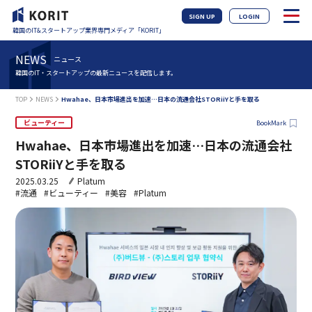
SIGN UP
LOGIN
韓国のIT&スタートアップ業界専門メディア「KORIT」
NEWS
ニュース
韓国のIT・スタートアップの最新ニュースを配信します。
TOP
NEWS
Hwahae、日本市場進出を加速…日本の流通会社STORiiYと手を取る
ビューティー
BookMark
Hwahae、日本市場進出を加速…日本の流通会社
STORiiYと手を取る
2025.03.25
Platum
#流通
#ビューティー
#美容
#Platum