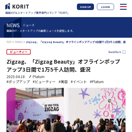
SIGN UP
LOGIN
韓国のIT&スタートアップ業界専門メディア「KORIT」
NEWS
ニュース
韓国のIT・スタートアップの最新ニュースを配信します。
TOP
NEWS
Zigzag、「Zigzag Beauty」オフラインポップアップ3日間で1万5千人訪問、盛況
ビューティー
BookMark
Zigzag、「Zigzag Beauty」オフラインポップ
アップ3日間で1万5千人訪問、盛況
2025.04.18
Platum
#ポップアップ
#ビューティー
#美容
#イベント
#Platum