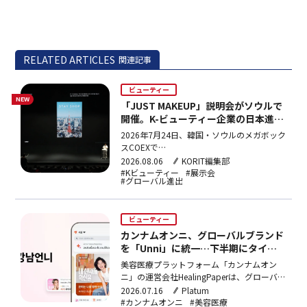
RELATED ARTICLES
関連記事
ビューティー
NEW
「JUST MAKEUP」説明会がソウルで
開催。K-ビューティー企業の日本進出
を支援
2026年7月24日、韓国・ソウルのメガボック
スCOEXで
「JUSTMAKEUPINTOKYO2027SUMMIT」が
2026.08.06
KORIT編集部
開催された。本イベントは、2027年2月に東
#Kビューティー
#展示会
#グローバル進出
京で開催予定のビューティー展示会
「JUSTMAKEUPINTOKYO2027」に向けた参
加企業向け説明会だ。当日は展示…
ビューティー
カンナムオンニ、グローバルブランド
を「Unni」に統一…下半期にタイ進
出
美容医療プラットフォーム「カンナムオン
ニ」の運営会社HealingPaperは、グローバル
ブランド名称を「Unni」に統一し、ブランド
2026.07.16
Platum
ミッションとアプリUXを全面刷新するリブ
#カンナムオンニ
#美容医療