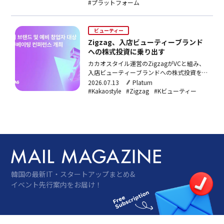
#プラットフォーム
ランディングを実施した。今年下半期にはタ
イ現地への事業進出も予定している。
ビューティー
Zigzag、入店ビューティーブランド
への株式投資に乗り出す
カカオスタイル運営のZigzagがVCと組み、
入店ビューティーブランドへの株式投資を開
始。戦略的投資家として成長支援を担い、
2026.07.13
Platum
20日にカカオ・パンギョアジトでカンファ
#Kakaostyle
#Zigzag
#Kビューティー
レンスを開催する。
韓国の最新IT・スタートアップまとめ&
イベント先行案内をお届け！