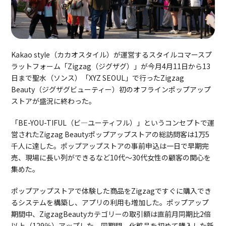
Kakao style（カカオスタイル）が運営するスタイルコマースプ
ラットフォーム「Zigzag（ジグザグ）」が今月4月11日から13
日まで聖水（ソンス）「XYZ SEOUL」で行ったZigzag
Beauty（ジグザグビューティー）初のオフラインポップアップ
ストアが盛況に終わった。
「BE-YOU-TIFUL（ビ―ユーティフル）」というコンセプトで運
営されたZigzag Beautyポップアップストアの総訪問客は1万5
千人に達した。ポップアップストアの事前申込は一日で早期完
売、現場に長い列ができるなど10代～30代女性の顧客の関心を
集めた。
ポップアップストアで体験した商品をZigzagですぐに購入でき
るシステムを構築し、アプリの利用も増加した。ポップアップ
期間中、ZigzagBeautyカテゴリーの取引額は直前月同期比2倍
以上（129％）アップした。同期間、化粧品を初めて購入した新