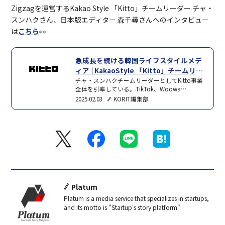
Zigzagを運営するKakao Style 「Kitto」チームリーダー チャ・
スンハクさん、日本版エディター 森千尋さんへのインタビュー
は
こちら
👀
急成長を続ける韓国ライフスタイルメデ
ィア | KakaoStyle 「Kitto」チームリー
ダー チャ・スンハク/日本版エディター
チャ・スンハクチームリーダーとしてKitto事業
全体を引率している。TikTok、Woowa
森千尋
Brothers（ウーワブラザーズ）、Spoon
2025.02.03
KORIT編集部
Radio（スプーンラジオ）など様々な企業で多
様なパートナーと協力し、コンテンツの企画・
制作・配信、また、新規事業開発業務を経験。
森 千尋日本版Kittoのエディターとして多数のオ
リジナルコンテンツを作成。過去には
NOWNOW（ナウナウ）やZi…
Platum
Platum is a media service that specializes in startups,
and its motto is "Startup's story platform".