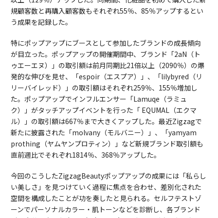
規顧客数と再購入顧客数もそれぞれ55％、85％アップするとい
う成果を記録した。
特にポップアップにブースとして参加したブランドの成長傾向
が目立った。ポップアップの開催期間中、ブランド「2aN（ト
ゥエーエヌ）」の取引額は前月同期比21倍以上（2090％）の爆
発的な伸びを見せ、「espoir（エスプア）」、「lilybyred（リ
リーバイレッド）」の取引額はそれぞれ259％、155％増加し
た。ポップアップでインフルエンサー「Lamuqe（ラミュ
ク）」がタッチアップイベントを行った「 EQUMAL（エクマ
ル）」の取引額は667％まで大きくアップした。最近Zigzagで
新たに披露された「molvany（モルバニー）」、「yamyam
prothing（ヤムヤンプロティン）」など新規ブランド取引額も
直前週比でそれぞれ1814％、368％アップした。
今回のこうしたZigzagBeautyポップアップの成果には「私らし
い美しさ」を見つけていく過程に焦点を合わせ、差別化された
空間を構成したことが功を奏したと見られる。セルフテストゾ
ーンでパーソナルカラー・肌トーンなどを診断し、各ブランド