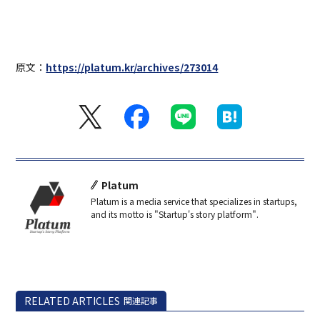
原文：
https://platum.kr/archives/273014
Platum
Platum is a media service that specializes in startups,
and its motto is "Startup's story platform".
RELATED ARTICLES
関連記事