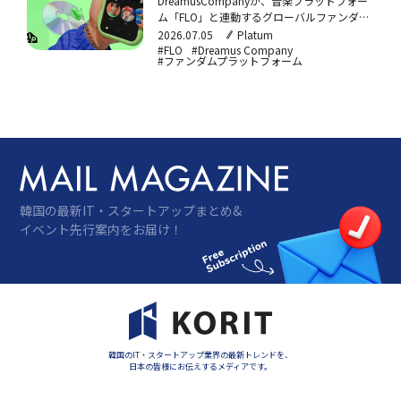
DreamusCompanyが、音楽プラットフォー
ム「FLO」と連動するグローバルファンダム
プラットフォーム「FLOZIP」を発売。リア
2026.07.05
Platum
ルタイムチャット・コミュニティ・コマー
#FLO
#Dreamus Company
#ファンダムプラットフォーム
ス・メンバーシップを一体化し、B1A4、
ペ・ジニョン、ナム・ユジョンが公式入店し
た。13言語リアルタイム翻訳に対応するFLO
チャットや、FLOShopを統合したグッズ購
入機能などを備える。
韓国の最新IT・スタートアップまとめ&
イベント先行案内をお届け！
韓国のIT・スタートアップ業界の最新トレンドを、
日本の皆様にお伝えするメディアです。