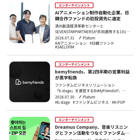
エンターテインメント
AIアニメーション制作自動化企業、日
韓合作ファンドの初投資先に選定
済州創造経済革新センターと
SEVENSTARPARTNERSが共同運用する101億
ウォン（約11.3億円）規模の「日韓済州スタ
2026.07.31
Platum
ートアップファンド」が、AI活用アニメーシ
#AIアニメーション
#日韓ファンド
#SAELOFIM
ョン制作自動化ソリューション「ASC」を開
発するSAELOFIMを初の投資先に選定した。
エンターテインメント
bemyfriends、第2四半期の営業利益
が黒字転換
ファンダムビジネスソリューション
「b.stage」を運営するBeMyFriendsが、
2025年第2四半期の営業利益が黒字転換した
2026.07.30
Platum
と発表した。NETFLIXアニメ『ケイポップ・
#b.stage
#ファンダムビジネス
#K-POP
デーモン・ハンターズ』やBIGBANG、T1な
どのプラットフォーム運営が寄与。現在400
以上のファンダムプラットフォーム、累計会
エンターテインメント
員数1,300万名以上を抱える。
Dreamus Company、音楽リスニン
グとファン活動をつなぐファンダムプ
ラットフォーム「FLO ZIP」を発売