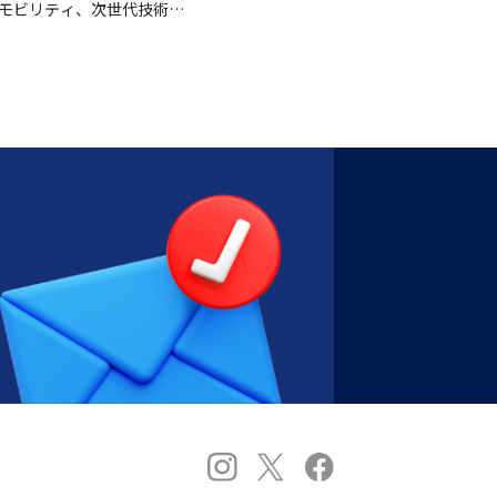
トモビリティ、次世代技術を
、産業専門家…