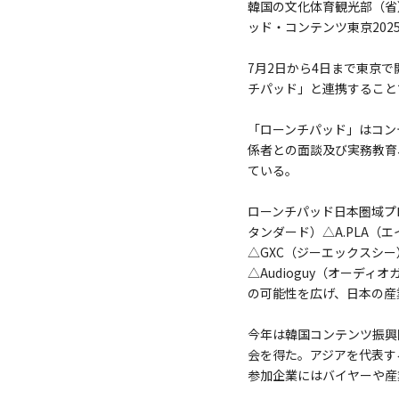
韓国の文化体育観光部（省
ッド・コンテンツ東京20
7月2日から4日まで東京
チパッド」と連携すること
「ローンチパッド」はコン
係者との面談及び実務教育
ている。
ローンチパッド日本圏域プログ
タンダード）△A.PLA（エイ
△GXC（ジーエックスシー）
△Audioguy（オーデ
の可能性を広げ、日本の産
今年は韓国コンテンツ振興
会を得た。アジアを代表す
参加企業にはバイヤーや産