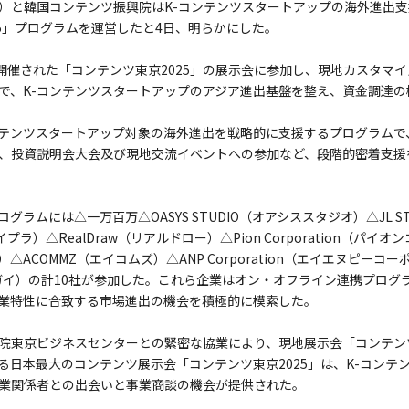
）と韓国コンテンツ振興院はK-コンテンツスタートアップの海外進出
25」プログラムを運営したと4日、明らかにした。
で開催された「コンテンツ東京2025」の展示会に参加し、現地カスタマ
で、K-コンテンツスタートアップのアジア進出基盤を整え、資金調達の
テンツスタートアップ対象の海外進出を戦略的に支援するプログラムで
、投資説明会大会及び現地交流イベントへの参加など、段階的密着支援
ラムには△一万百万△OASYS STUDIO（オアシススタジオ）△JL S
プラ）△RealDraw（リアルドロー）△Pion Corporation（パイ
△ACOMMZ（エイコムズ）△ANP Corporation（エイエヌピーコ
ィオガイ）の計10社が参加した。これら企業はオン・オフライン連携プロ
業特性に合致する市場進出の機会を積極的に模索した。
院東京ビジネスセンターとの緊密な協業により、現地展示会「コンテンツ
る日本最大のコンテンツ展示会「コンテンツ東京2025」は、K-コンテ
業関係者との出会いと事業商談の機会が提供された。