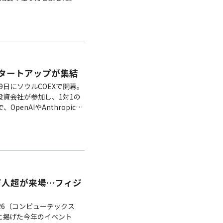
超のスタートアップが集結
19日にソウルCOEXで開幕。
・投資会社が参加し、1対1の
enAIやAnthropicな
11万人超が来場…フィジ
026（コンピューテックス
ーマに掲げた今年のイベント