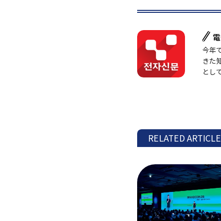
電
今年
きた
とし
RELATED ARTICL