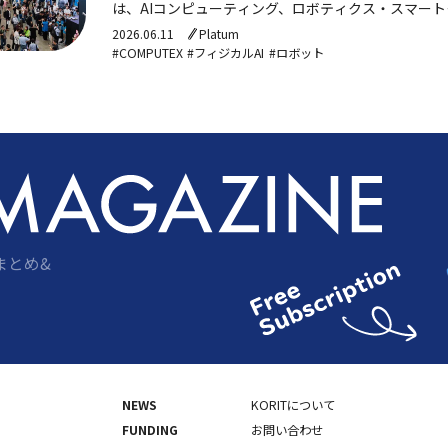
は、AIコンピューティング、ロボティクス・スマー
柱に、グローバルな大手テック企業とスタートアップ
2026.06.11
Platum
#COMPUTEX
#フィジカルAI
#ロボット
まとめ&
NEWS
KORITについて
FUNDING
お問い合わせ