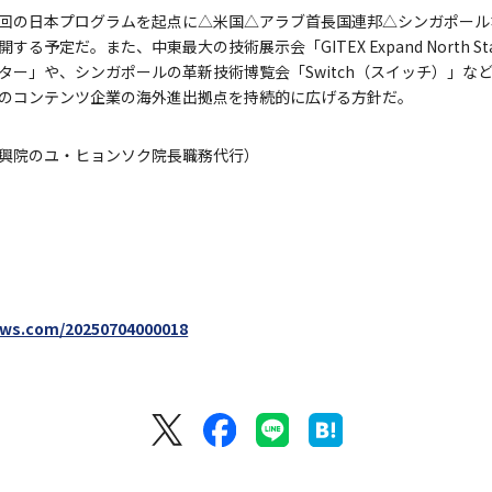
回の日本プログラムを起点に△米国△アラブ首長国連邦△シンガポール
予定だ。また、中東最大の技術展示会「GITEX Expand North St
ター」や、シンガポールの革新技術博覧会「Switch（スイッチ）」な
のコンテンツ企業の海外進出拠点を持続的に広げる方針だ。
興院のユ・ヒョンソク院長職務代行）
ews.com/20250704000018