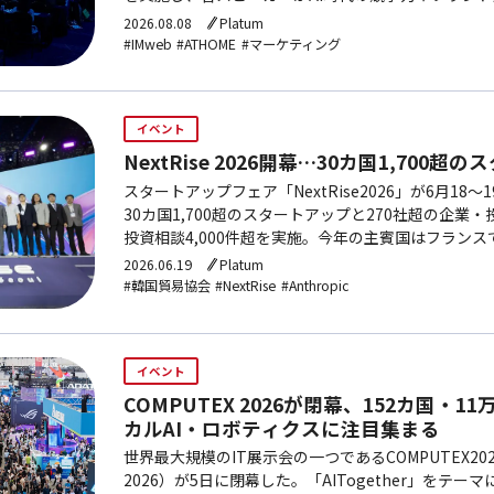
2026.08.08
Platum
#IMweb
#ATHOME
#マーケティング
イベント
NextRise 2026開幕…30カ国1,700
スタートアップフェア「NextRise2026」が6月18〜
30カ国1,700超のスタートアップと270社超の企業
投資相談4,000件超を実施。今年の主賓国はフランスで、Op
どAI大手もカンファレンスに登壇する。
2026.06.19
Platum
#韓国貿易協会
#NextRise
#Anthropic
イベント
COMPUTEX 2026が閉幕、152カ国・
カルAI・ロボティクスに注目集まる
世界最大規模のIT展示会の一つであるCOMPUTEX2
2026）が5日に閉幕した。「AITogether」をテ