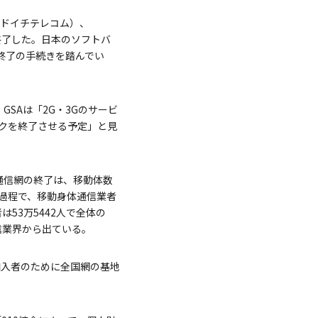
om（ドイチテレコム）、
スを終了した。日本のソフトバ
G終了の手続きを踏んでい
SAは「2G・3Gのサービ
クを終了させる予定」と見
通信網の終了は、移動体数
過程で、移動身体通信業者
53万5442人で全体の
信業界から出ている。
加入者のために全国網の基地