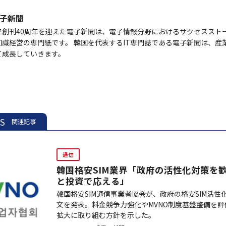
子新聞
で創刊40周年を迎えた電子新聞は、電子情報分野におけるサクセススト
知識経営の専門紙です。 韓国を代表するIT専門誌である電子新聞は、産
て成長していきます。
ES
関連記事
通信
韓国格安SIM業界「政府の活性化対策を
と投資で応える」
韓国格安SIM通信事業者協会が、政府の格安SIM活
文を発表。料金競争力強化やMVNO制度基盤整備を
拡大に取り組む方針を示した。