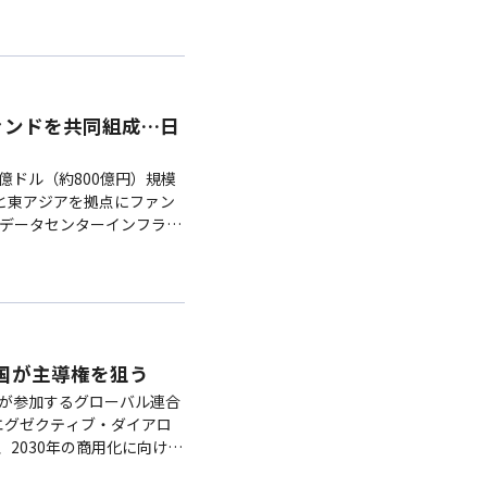
ファンドを共同組成…日
5億ドル（約800億円）規模
ーと東アジアを拠点にファン
Iデータセンターインフラ、
トアップへ投資する。ソニ
、SKハイニックスも参加
国が主導権を狙う
体が参加するグローバル連合
エグゼクティブ・ダイアロ
2030年の商用化に向けた
足を主導してきた韓国の