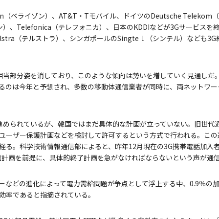
on（ベライゾン）、AT&T・Tモバイル、ドイツのDeutsche Telek
ォン）、Telefonica（テレフォニカ）、日本のKDDIなどが3Gサービ
lstra（テルストラ）、シンガポールのSingteｌ（シンテル）なども3
は相当部分姿を消しており、このような傾向は勢いを増していく見通しだ。G
るのは今年と予想され、多数の移動体通信業者が同時に、両ネットワー
が進められているが、韓国ではまだ具体的な計画が立っていない。旧世代
ユーザー保護計画などを検討して許可するという方式で行われる。この
る。科学技術情報通信部によると、昨年12月現在の3G携帯電話加入者は
保護計画を前提に、具体的終了計画を急がなければならないという声が通
ターなどの進化によって電力需給問題が争点として浮上する中、0.9％の
効率であると指摘されている。