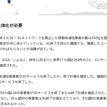
具体化が必要
えた2G・3Gネットワークを廃止した移動体通信業者の数は250社を超
歴史の中に消えていっている。3G終了を控えた韓国でも、徹底したユ
ければならないとの指摘が出ている。
GSA）によると、昨年11月までに世界77カ国計254件の2Ｇ・3Ｇサ
確認された。
移動体通信事業者が2Gサービスを終了したか、終了計画を確定した。韓国
2Gサービスを終了した。
54カ国126の事業者が3Gサービスを終了または終了計画を確定させた。
ない。30ヵ国50の事業者は3G終了計画を立てており、8カ国9の事業
に含まれなかった。