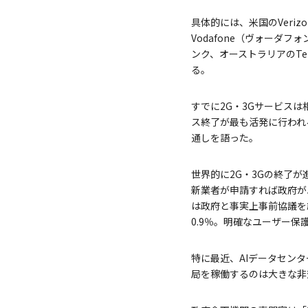
具体的には、米国のVeriz
Vodafone（ヴォーダフ
ンク、オーストラリアのTe
る。
すでに2G・3Gサービス
ス終了が最も活発に行われ
通しを語った。
世界的に2G・3Gの終了
新業者が申請すれば政府が
は政府と事実上事前協議を経
0.9％。明確なユーザー
特に最近、AIデータセン
局を稼働するのは大きな非