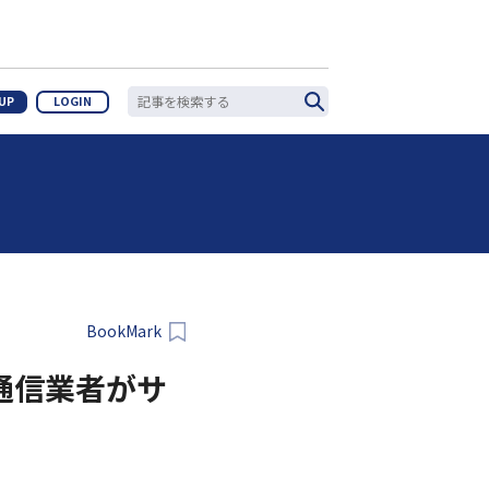
 UP
LOGIN
BookMark
通信業者がサ