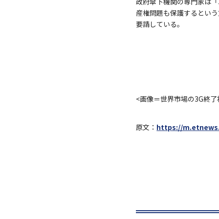
政府傘下機関の専門家は「
産権問題も保護するという
要請している。
<画像＝世界市場の3G終了
原文：
https://m.etnews