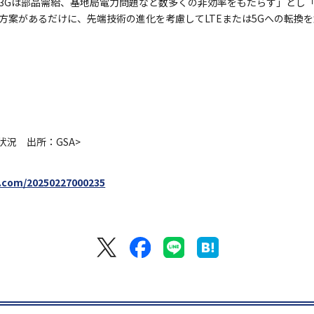
3Gは部品需給、基地局電力問題など数多くの非効率をもたらす」とし「
方案があるだけに、先端技術の進化を考慮してLTEまたは5Gへの転換
状況 出所：GSA>
.com/20250227000235