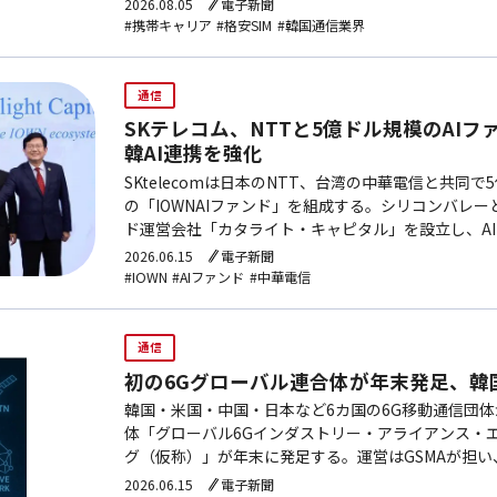
2026.08.05
電子新聞
#携帯キャリア
#格安SIM
#韓国通信業界
通信
SKテレコム、NTTと5億ドル規模のAI
韓AI連携を強化
SKtelecomは日本のNTT、台湾の中華電信と共同で
の「IOWNAIファンド」を組成する。シリコンバレ
ド運営会社「カタライト・キャピタル」を設立し、A
AI半導体、AIソフトウェアなど幅広い領域のスター
2026.06.15
電子新聞
ー・東芝など約20社が出資参加への関心を示しており
#IOWN
#AIファンド
#中華電信
を準備中。
通信
初の6Gグローバル連合体が年末発足、韓
韓国・米国・中国・日本など6カ国の6G移動通信団
体「グローバル6Gインダストリー・アライアンス・
グ（仮称）」が年末に発足する。運営はGSMAが担い、
技術・標準化・政策の早期分化を防ぐことが狙い。発
2026.06.15
電子新聞