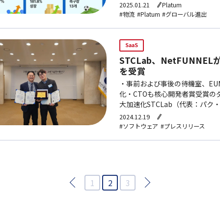
合った結果と分析される。DOHA
2025.01.21
Platum
（…
#物流
#Platum
#グローバル進出
SaaS
STCLab、NetFUN
を受賞
・事前および事後の待機室、E
化・CTOも核心開発者賞受賞の
大加速化STCLab（代表：パ
ション「NetFUNNEL」で、
2024.12.19
#ソフトウェア
#プレスリリース
1
2
3