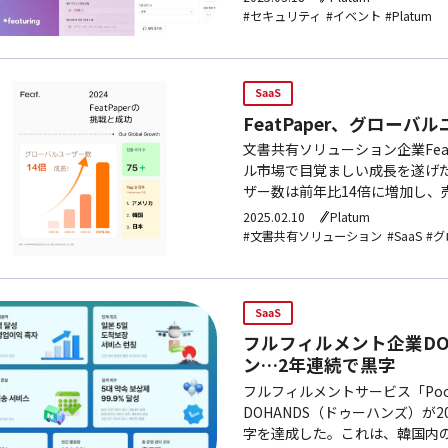
#セキュリティ
#イベント
#Platum
SaaS
FeatPaper、グローバ
文書共有ソリューション企業Fea
ル市場で目覚ましい成長を遂げた。
ザー数は前年比14倍に増加し、売上
ム・ヨンミン代表は、「グロー
2025.02.10
Platum
#文書共有ソリューション
#SaaS
#
SaaS
フルフィルメント企業DOH
ン…2年連続で黒字
フルフィルメントサービス「Po
DOHANDS（ドゥーハンズ）が
字を達成した。これは、韓国内