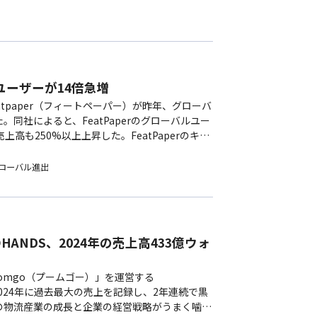
ルユーザーが14倍急増
tpaper（フィートペーパー）が昨年、グローバ
同社によると、FeatPaperのグローバルユー
高も250%以上上昇した。FeatPaperのキ
バルユーザーの増加速度は韓国…
グローバル進出
ANDS、2024年の売上高433億ウォ
omgo（プームゴー）」を運営する
2024年に過去最大の売上を記録し、2年連続で黒
の物流産業の成長と企業の経営戦略がうまく噛み