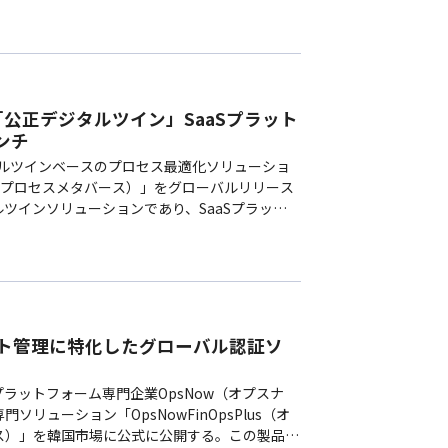
「公正デジタルツイン」SaaSプラット
ンチ
ジタルツインベースのプロセス最適化ソリューショ
、PMv（プロセスメタバース）」をグローバルリリース
ルツインソリューションであり、SaaSプラット
プロセスの効率性を高めた。製造…
スト管理に特化したグローバル認証ソ
プラットフォーム専門企業OpsNow（オプスナ
リューション「OpsNowFinOpsPlus（オ
ス）」を韓国市場に公式に公開する。この製品は