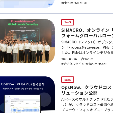
#Platum
#AI
#B2B
SaaS
SIMACRO、オンライン
フォームグローバルロー
SIMACRO（シマクロ）がデ
ン「ProcessMetaverse
した。PMvはオンラインデジタ
フォームを通じて化学・バイオ
2025.05.26
Platum
#デジタルツイン
#Platum
#SaaS
SaaS
OpsNow、クラウドコ
リューション公開
AIベースのマルチクラウド管理
ウ）が、クラウドコスト最適化専門ソ
プスナウ・フィンオプス・プラ