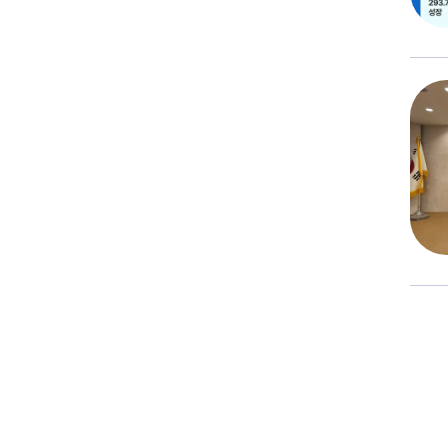
投
稿
の
ペ
ー