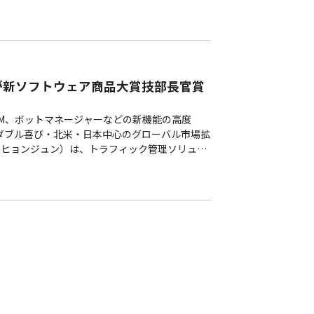
NDSは、2024年の年間売上高が433億ウォン
NELが新ソフトウェア商品大賞技部長官賞
UM、ボットマネージャーなどの新機能の高度
ダブル喜び・北米・日本中心のグローバル市場拡
ク・ヒョンジュン）は、トラフィック管理ソリュー
先月17日に科学技術情報通信部が主催した「…