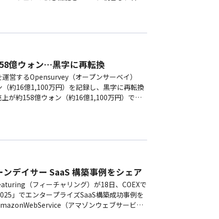
-One)コラボレーションプラットフ…
高158億ウォン…黒字に再転換
営するOpensurvey（オープンサーベイ）
ン（約16億1,100万円）を記録し、黒字に再転換
の売上が約158億ウォン（約16億1,100万円）で、
がり、2年ぶり…
ニコーンデイサー SaaS 構築事例をシェア
aturing（フィーチャリング）が18日、COEXで
025」でエンタープライズSaaS構築成功事例を
zonWebService（アマゾンウェブサービ
が主催し、AWSク…