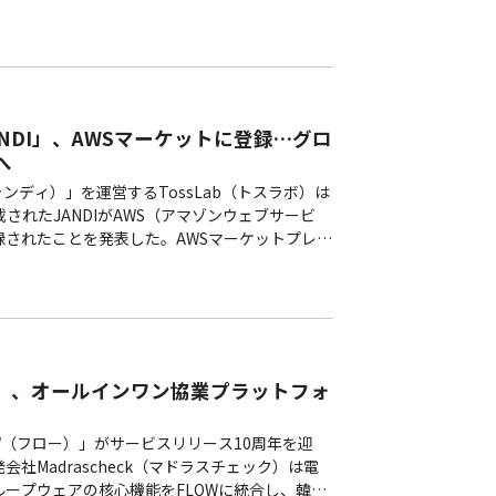
在運営中で、韓国に続き日本での公開も…
NDI」、AWSマーケットに登録…グロ
へ
ャンディ）」を運営するTossLab（トスラボ）は
載されたJANDIがAWS（アマゾンウェブサービ
されたことを発表した。AWSマーケットプレイ
トウェアやサービス、データソリュ…
W」、オールインワン協業プラットフォ
W（フロー）」がサービスリリース10周年を迎
社Madrascheck（マドラスチェック）は電
ープウェアの核心機能をFLOWに統合し、韓国