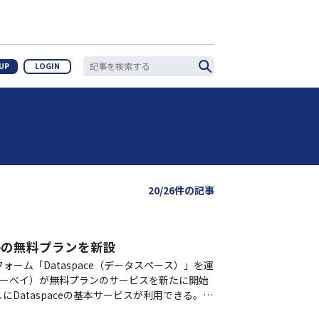
 UP
LOGIN
20/26件の記事
paceの無料プランを新設
ーム「Dataspace（データスペース）」を運
プンサーベイ）が無料プランのサービスを新たに開始
Dataspaceの基本サービスが利用できる。
タ分析に強みがあるB2B…