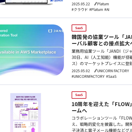
昨年、米国でまず公開されて現
2025.05.22
Platum
#クラウド
#Platum
#AI
SaaS
韓国発の協業ツール「JA
ーバル顧客との接点拡大
業務用協業ツール「JANDI（ジ
30日、AI（人工知能）機能が搭
ス）のマーケットプレイスに登録
スは、サードパーティーのソフ
2025.05.02
UNICORN FACTORY
#UNICORNFACTORY
#SaaS
SaaS
10周年を迎えた「FLO
ームへ
コラボレーションツール「FLO
え、戦略的変化を披露した。開発会
子決済と電子メール機能などグル