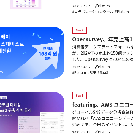
内初のオールインワン(All-in
2025.04.04
Platum
#コラボレーションツール
#Platum
SaaS
Opensurvey、年売上
消費者データプラットフォームを運
が、2024年の売上約158億ウォ
した。Opensurveyは2024年
営業利益率は前年比9ポイント上
2025.04.02
Platum
#Platum
#B2B
#SaaS
SaaS
featuring、AWS ユ
グローバルSNSデータ分析企業fe
開かれる「AWSユニコーンデー2
発表する。今回のイベントは、Ama
ス、AWS）スタートアップ部門
2025.03.18
Platum