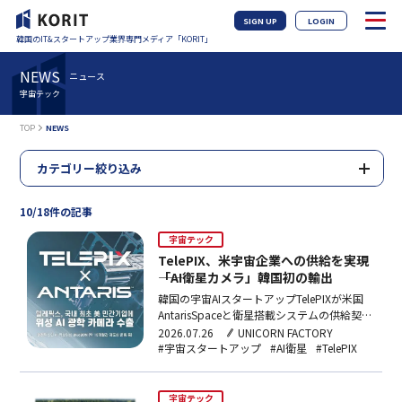
SIGN UP
LOGIN
韓国のIT&スタートアップ業界専門メディア「KORIT」
NEWS
ニュース
宇宙テック
TOP
NEWS
カテゴリー絞り込み
10/18件の記事
宇宙テック
TelePIX、米宇宙企業への供給を実現
――「AI衛星カメラ」韓国初の輸出
韓国の宇宙AIスタートアップTelePIXが米国
AntarisSpaceと衛星搭載システムの供給契約
を締結。4.8m級電子光学カメラとGPUベー
2026.07.26
UNICORN FACTORY
スのオンボードAIシステムを統合した搭載体
#宇宙スタートアップ
#AI衛星
#TelePIX
を来年打ち上げ予定の「JANUS-2」衛星に搭
載する。韓国内スタートアップによる米民間
宇宙企業への初供給事例となる。
宇宙テック