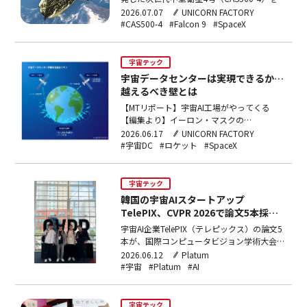
日午後4時10分、米ヴァンデンバーグ宇宙軍
2026.07.07
UNICORN FACTORY
基地からSpaceXのFalcon9で打ち上げると発
#CAS500-4
#Falcon 9
#SpaceX
表。衛星は高度約888kmの軌道で初期運用
後、2027年上半期に本格運用を開始する。
宇宙テック
宇宙データセンターは実現できるか…
越えるべき壁とは
【MTリポート】宇宙AI工場がやってくる
【編集より】イーロン・マスクの
SpaceX（スペースX）が12日（現地時
2026.06.17
UNICORN FACTORY
間）、NASDAQ市場に上場した。SpaceXの
#宇宙DC
#ロケット
#SpaceX
上場は、Starlink（スターリンク）、
Starship（スターシップ）、xAIを一体化し、
宇宙に巨大なAIインフラ・宇宙データセンタ
宇宙テック
ー…
韓国の宇宙AIスタートアップ
TelePIX、CVPR 2026で論文5本採
択・最優秀論文賞2位を受賞
宇宙AI企業TelePIX（テレピックス）の論文5
本が、国際コンピュータビジョン学術大会
CVPR2026で採択された。メイントラック論
2026.06.12
Platum
文1本と、ワークショップ最優秀論文賞2位
#宇宙
#Platum
#AI
(BestPaper–2ndPlace)受賞の研究が含まれて
いる。採択された論文は、衛星画像分析、
3D空間情報復元…
宇宙テック