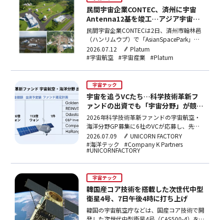
民間宇宙企業CONTEC、済州に宇宙
Antenna12基を竣工…アジア宇宙デ
ータハブを構築
民間宇宙企業CONTECは2日、済州市翰林邑
（ハンリムウプ）で「AsianSpacePark」第1
期竣工式を開催した。計12基の宇宙アンテ
2026.07.12
Platum
ナの設置を完了し、アジア規模の宇宙インフ
#宇宙航空
#宇宙産業
#Platum
ラを確保した。宇宙地上局データ受信・処理
サービス企業であるCONTECは、当初、済州
Technopark（テクノパー…
宇宙テック
宇宙を追うVCたち…科学技術革新フ
ァンドの出資でも「宇宙分野」が競争
倍率1位
2026年科学技術革新ファンドの宇宙航空・
海洋分野GP募集に6社のVCが応募し、先端
ロボット・モビリティ分野と並んで最高の競
2026.07.09
UNICORN FACTORY
争倍率を記録した。新韓資産運用が113億ウ
#海洋テック
#Company K Partners
#UNICORNFACTORY
ォンを出資し、組成予定額は226億ウォン以
上となる。
宇宙テック
韓国産コア技術を搭載した次世代中型
衛星4号、7日午後4時に打ち上げ
韓国の宇宙航空庁などは、国産コア技術で開
発した次世代中型衛星4号（CAS500-4）を7