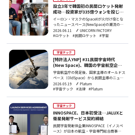
設立3年で韓国初の民間ロケット発射
成功…投資家が335億ウォンを投じた
UNA STELLA
イーロン・マスクのSpaceXが火付け役とな
ったニュースペース(NewSpace)の潮流の
中、韓国民間発射体産業の可能性を証明した
2026.06.11
UNICORN FACTORY
スタートアップが注目を集めている。韓国内
#ロケット
#民間ロケット
#宇宙
の民間企業として初めて、韓国の領土内でロ
ケット試験発射に成功した
「UNASTELLA（ウナステラ）」だ。2022年
宇宙テック
2月に設立さ…
[特許法人YNP] #31民間宇宙時代
(New Space)、韓国の宇宙航空企業
のグローバルIPポートフォリオ構築案
宇宙航空庁の発足後、国家主導のオールドス
ペース（OldSpace）から民間主導のニュー
スペース（NewSpace）へとエコシステムが
2026.05.19
Platum
急速に転換しています。発射体、衛星通信、
#宇宙テック
#法律
#Platum
宇宙探査など多方面に大規模な政府のR&D資
金と民間投資が集中し、韓国の宇宙航空企業
の技術成長は加速傾向にあります。…
宇宙テック
INNOSPACE、日本初受注…JALUXと
衛星発射サービス契約締結
民間宇宙発射体企業INNOSPACE（イノスペ
ース）が日本の航空・宇宙専門総合商事