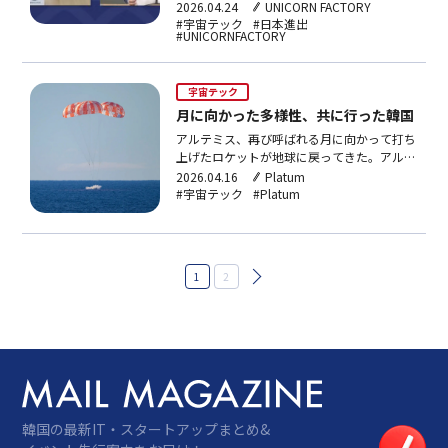
JALUX（ジャルックス）と手を取り、衛星打
2026.04.24
UNICORN FACTORY
ち上げサービスで市場攻略へ乗り出した。
#宇宙テック
#日本進出
#UNICORNFACTORY
INNOSPACEはJALUXと衛星発射サービス契
約(LSA)を締結したと22日明らかにした。今
回の契約は、INNOSPACEの初の日…
宇宙テック
月に向かった多様性、共に行った韓国
アルテミス、再び呼ばれる月に向かって打ち
上げたロケットが地球に戻ってきた。アルテ
ミス2。4人の宇宙飛行士を乗せたオリオン
2026.04.16
Platum
カプセルは10日間、月を回って25万マイル
#宇宙テック
#Platum
に達した。アポロ13号が樹立した「人類が
地球から最も遠くに行った記録」を56年ぶ
りに更新した。月の裏側を通過する40分間
は地球との交信…
投
1
2
稿
の
ペ
ー
ジ
送
り
韓国の最新IT・スタートアップまとめ&