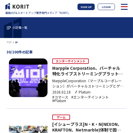
SIGN UP
LOGIN
韓国のIT&スタートアップ業界専門メディア「KORIT」
IP
の記事一覧
TOP
IP
30/100件の記事
エンターテインメント
Marpple Corporation、バーチャル
特化ライブストリーミングプラットフ
ォーム「CIME」ローンチ… 4K配信を
MarppleCorporation（マープルコーポレー
サポート
ション）がバーチャルストリーミングとゲー
ム実況配信に特化したライブストリーミング
2026.02.18
Platum
プラットフォーム「CIME（シミ）」をリリ
#コマース
#エンターテインメント
#Platum
ースした。ライブストリーミングプラットフ
ォームでは異例の4K高画質配信をサポート
しており、自社コマースインフラと連携し
ゲーム
た…
[イシュープラス]N・K・N(NEXON、
KRAFTON、Netmarble)体制で固ま