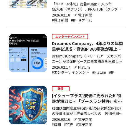
ったビッグ3…IP拡大・グローバル勝
「N・K・N体制」定着の局面に入った
負本格化
NEXON（ネクソン）、KRAFTON（クラフト
ン）、Netmarble（ネットマーブル）は、既
2026.02.18
電子新聞
存の代表的な知的財産(IP)の拡大と新規IPの
#電子新聞
#IP
#ゲーム
発掘を並行させるツートラック戦略でグロー
バル市場に狙いを定めている。単一作品への
依存から抜け出し、フランチャイズの大型
エンターテインメント
化、…
Dreamus Company、4年ぶりの年間
黒字を達成…音楽IP 360事業が売上
65％を占める
DreamusCompany（ドリームアースカンパ
ニー）が音楽IPベースに事業構造を再編した
結果、4年ぶりの営業利益の黒字転換に成功
2026.02.17
Platum
した。音楽IP360事業が全体の売上の約65％
#エンターテインメント
#Platum
#IP
を占め、成長のコアとなった。
DreamusCompanyは12日、暫定実績公示を
通じて営業利益の黒字転換を達成した…
政策
[イシュープラス]安価に売られたK-特
許が短刀に…「ブーメラン特許」を止
める国策ファンド切実
韓国は国内総生産(GDP)比の研究開発(R&D)
の投資比重が世界最高レベルの「技術強国」
だが、革新の中身といえる知的財産(IP)の収
2026.02.16
電子新聞
益化の成績表は惨憺（さんたん）たるもの
#韓国
#特許
#電子新聞
だ。専門資本と人材が不足して優れた発明が