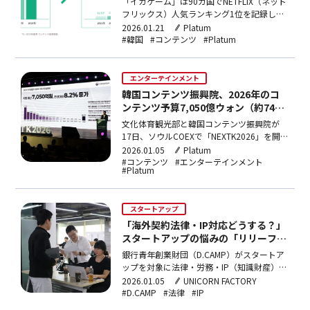
「イカゲーム」は90カ国でNETFLIX（ネット
フリックス）人気ランキング1位を記録し、
エミー賞6冠を受賞した。「パラサイト半地
2026.01.21
Platum
下の家族」はアカデミー4冠王、BTSはビル
#韓国
#コンテンツ
#Platum
ボードHot100チャート10週1位を達成し
た。K-コンテンツがグローバルな主流市場へ
と定着したのは明らかである。ところが、
エンターテインメント
韓…
韓国コンテンツ振興院、2026年のコ
ンテンツ予算7,050億ウォン（約747
億円）で編成… R&D・ゲーム・海外
文化体育観光部と韓国コンテンツ振興院が
進出を重点的に支援
17日、ソウルCOEXで「NEXTK2026」を開
き、2026年のコンテンツ産業の見通しと支
2026.01.05
Platum
援政策の方向を発表した。来年度の韓国コン
#コンテンツ
#エンターテインメント
#Platum
テンツ振興院の予算は7050億ウォン（約747
億円）で前年比8.2％増加した。今回の予算
増額はＫコンテンツのグローバルでの地…
スタートアップ
「海外契約法律・IP対応どうする？」
スタートアップの悩みの「リリーフピ
ッチャー」に
銀行青年創業財団（D.CAMP）がスタートア
ップを対象に法律・労務・IP（知識財産）な
どの専門分野諮問機能を強化する。単純なオ
2026.01.05
UNICORN FACTORY
フィスの提供を超え、スタートアップが内部
#D.CAMP
#法律
#IP
で解決するのが難しい専門分野への対応をサ