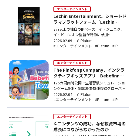
事業化されずに埋もれてしまったり、資金難
に陥った発明家や中小企業が特許を外国資本
エンターテインメント
に…
Lezhin Entertainment、ショートド
ラマプラットフォーム「Lezhin
Snack」韓・米・日同時ローンチ
3万以上の独自のIPベース…イ・ジュニク、
イ・ビョンホン監督が制作に参加
LezhinEntertainment（レジンエンターテイ
2026.02.09
Platum
メント）がショートドラマプラットフォーム
#エンターテインメント
#Platum
#IP
「LezhinSnack（レジンスナック）」を4
日、韓国、アメリカ、日本で3カ国同時ロー
ンチを行う。LezhinSnac…
エンターテインメント
The Pinkfong Company、インタラ
クティブキッズアプリ「Bebefinn
Town」グローバル公開
175カ国同時公開…生活習慣シミュレーショ
ンゲーム9種・童謡映像48種収録グローバル
ファミリーエンターテインメント企業
2026.02.04
Platum
ThePinkfongCompany（ザ・ピンクフォン
#エンターテインメント
#Platum
#IP
カンパニー）が「Bebefinn（ベベフィン）」
IPベースのインタラクティブキッズアプリ
「BebefinnTown（ベベ…
エンターテインメント
K-コンテンツの成功、なぜ投資市場の
成長につながらなかったのか