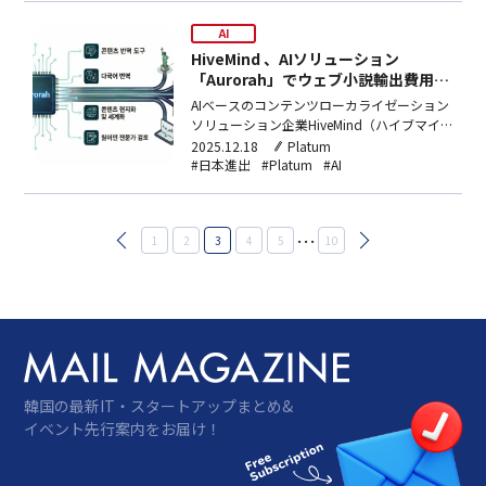
ポートすることが目的だ。21日、D.CAMPに
よると、来年△韓国・アメリカ・日本などの
AI
法律諮…
HiveMind 、AIソリューション
「Aurorah」でウェブ小説輸出費用の
障壁を下げる… 日本市場攻略
AIベースのコンテンツローカライゼーション
ソリューション企業HiveMind（ハイブマイ
ンド）が出版社Insightbriz（インサイトブリ
2025.12.18
Platum
ーズ）、Storinlab（ストリンラボ）とウェ
#日本進出
#Platum
#AI
ブ小説供給契約を締結し、日本市場進出に乗
り出す。韓国ウェブ小説の市場規模は1.3兆
ウォン（約1374億円）に…
投
…
1
2
3
4
5
10
稿
の
ペ
ー
ジ
送
り
韓国の最新IT・スタートアップまとめ&
イベント先行案内をお届け！