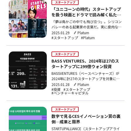
スタートアップ
た観覧客が周…
「ユニコーンの時代」スタートアップ
を扱う映画とドラマで読み解く私たち
の時代の自画像
「夢は鳥かごの中でも飛び立つ」。シリコン
バレーのある起業家の言葉だ。実に皮肉な言
葉だ。夢というのはどんな制約も知らない自
2025.01.29
Platum
由な想像であるはずなのに、それが鳥かごの
#スタートアップ
#Platum
中に閉じ込められているなんて。しかし、ま
さにその矛盾が私たちの時代のスタートアッ
プの本質を正確に捉えているのかもしれな
スタートアップ
い。スタートアップと…
BASS VENTURES、2024年は27のス
タートアップに299億ウォン投資
BASSVENTURES（ベースベンチャーズ）が
2024年に計27のスタートアップを対象に
299億ウォン（約32億4,600万円）の投資を
2025.01.28
Platum
行ったことが分かった。初期スタートアップ
#投資
#スタートアップ
#ベンチャーキャピタル
専門ベンチャーキャピタルの
BASSVENTURESは最近、2024年の投資現況
に関する資料を公開した。これによると、…
スタートアップ
数字で見るCESイノベーション賞の裏
側…成果と限界
STARTUPALLIANCE（スタートアップアライ