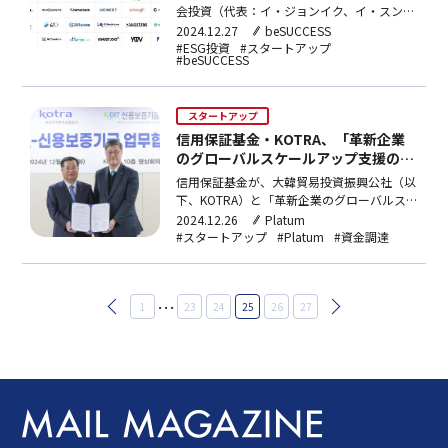
会投資（代表：イ・ジョンイク、イ・スンニ
ョル）は、今年18社のスタートアップに計
2024.12.27
beSUCCESS
29億ウォン（約2億9,600万円）の投資を行
#ESG投資
#スタートアップ
#beSUCCESS
ったと、26日に明らかにした。韓国社会投
資は、2020年から気候テック、社会サービ
ス、農産物などESG/ソーシャルインパクト
スタートアップ
分野を中…
信用保証基金・KOTRA、「革新企業
のグローバルスケールアップ支援のた
めの業務協約」締結
信用保証基金が、大韓貿易投資振興公社（以
下、KOTRA）と「革新企業のグローバルス
ケールアップ支援のための業務協約」を
2024.12.26
Platum
KOTRA本部で締結した。今回の協約は、信
#スタートアップ
#Platum
#資金調達
用保証基金の金融・非金融支援制度と
KOTRAの海外事業を連携し、革新企業のグ
ローバル市場進出とスケールアップを支援す
投
…
1
23
24
25
26
27
るためのものだ。協約…
稿
の
ペ
ー
ジ
送
り