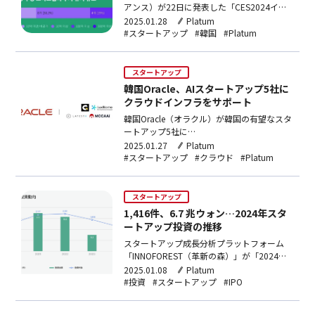
アンス）が22日に発表した「CES2024イノ
ベーション賞その後」レポートによると、韓
2025.01.28
Platum
国スタートアップのCESイノベーション賞の
#スタートアップ
#韓国
#Platum
受賞成果が実質的な海外の資金調達に繋がっ
ていないことが分かった。この報告書は、
2024年CESイノベーション賞を受…
スタートアップ
韓国Oracle、AIスタートアップ5社に
クラウドインフラをサポート
韓国Oracle（オラクル）が韓国の有望なスタ
ートアップ5社に
OracleCloudInfrastructure（オラクルクラウ
2025.01.27
Platum
ドインフラストラクチャ、OCI)を提供し、人
#スタートアップ
#クラウド
#Platum
工知能(AI)ベースのサービス開発をサポート
している。今回のサポートにより、ゲーム、
バイオ、流通など様々な分野のスタートア
スタートアップ
ッ…
1,416件、6.7 兆ウォン…2024年スタ
ートアップ投資の推移
スタートアップ成長分析プラットフォーム
「INNOFOREST（革新の森）」が「2024投
資決算レポート」を発表した。今回のレポー
2025.01.08
Platum
トは、INNOFORESTが有する独自データを通
#投資
#スタートアップ
#IPO
じて昨年1年間のスタートアップ投資を決算
したもので、2024年のスタートアップ投資