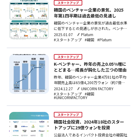
の動向、カテゴリー別投資分析、投資段階別
スタートアップ
投…
韓国のベンチャー企業の景気、2025
年第1四半期は過去最低の見通し
韓国のベンチャー企業の景気が過去最低水準
に低下するとの見通しが示された。ベンチャ
ー企業協会が先月30日に発表した「2024年
2025.01.07
Platum
第4四半期ベンチャー企業景気実査指数
#スタートアップ
#韓国
#Platum
(BSI)」の調査結果によると、2025年第1四半
期の景気見通し指数は88.9で、前四半期比
21.8ポイント急落した。これは調査を開始し
スタートアップ
て…
K-ベンチャー、昨年の売上0.05%増に
とどまる…成長が鈍化した三つの理由
昨年、韓国のベンチャー企業4万81社の平均
年間売上高は65億4,200万ウォン（約7億
円）と集計された。2022年と比べて
2024.12.27
UNICORN FACTORY
0.05%（300万ウォン｛約32万円｝）の増加
#スタートアップ
#韓国
#UNICORNFACTORY
にとどまった。これは、経営環境の悪化、特
定業種の不況、ベンチャー認定企業の改編な
ど、3つの要因が反映されたものと考えられ
スタートアップ
る。中小…
韓国社会投資、2024年18社のスター
トアップに29億ウォンを投資
公益法人であるインパクト投資会社の韓国社