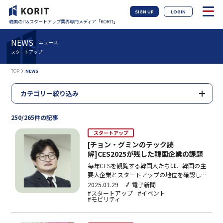
SIGN UP
LOGIN
韓国のIT&スタートアップ業界専門メディア「KORIT」
NEWS
ニュース
スタートアップ
TOP
NEWS
カテゴリー絞り込み
250/265件の記事
スタートアップ
[チョン・グミンのテック読
解]CES2025が残した韓国企業の課題
毎年CESを観覧する韓国人たちは、韓国の主
要大企業とスタートアップの地位を確認し、
気分良く帰ってくる。CESの中核展示を占め
2025.01.29
電子新聞
るサムスン、LG、現代、SK、ロッテなど主
#スタートアップ
#イベント
#モビリティ
要大企業の展示から、毎年多くの「CESイノ
ベーション賞」を受賞する韓国のスタートア
ップの実力も見ることができる。現地に行っ