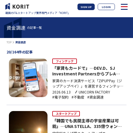
SIGN UP
LOGIN
韓国のIT&スタートアップ業界専門メディア「KORIT」
資金調達
の記事一覧
TOP
資金調達
20/164件の記事
フィンテック
「家賃もカードで」…DEV.D、SJ
Investment PartnersからプレA資
金調達
家賃のカード決済サービス「ZIPUPPay（ジ
ップアップペイ）」を運営するフィンテック
企業DEV.D（デブディ）が、
2026.06.13
UNICORN FACTORY
SJInvestmentPartnersからプレAラウンドの
#電子契約
#不動産
#資金調達
資金調達を実施したと1日に発表した。投資
規模は非公開となっている。ZIPUPPayは、
借主が貸主の個別の同意なしに…
スタートアップ
「韓国でも民間主導の宇宙産業は可
能」…UNA STELLA、335億ウォン資
金調達