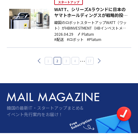
ションを提供している。温度、湿度、衝…
スタートアップ
WATT、シリーズAラウンドに日本の
ヤマトホールディングスが戦略的投
資…日本での実証実績がベースに
韓国のロボットスタートアップWATT（ワッ
ト）がHBINVESTMENT（HBインベストメン
ト）と日本の物流企業ヤマトホールディング
2026.04.29
Platum
スからシリーズＡ投資での資金調達を行っ
#配送
#ロボット
#Platum
た。HBINVESTMENTがリード投資家として、
ヤマトホールディングスが戦略的投資家とし
てそれぞれ参加した。ヤマトホールデ…
投
…
1
2
3
4
17
稿
の
ペ
ー
ジ
送
り
韓国の最新IT・スタートアップまとめ&
イベント先行案内をお届け！