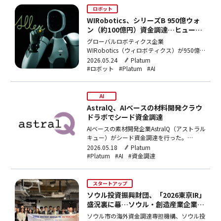
は1,500億ウォン（約160億円）と評価さ…
ロボット
WIRobotics、シリーズB 950億ウォ
ン（約100億円）資金調達…ヒューマ
ノイド事業本格化
グローバルロボティクス企業
WIRobotics（ウィロボティクス）が950億ウ
ォン（約100億円）規模のシリーズB資金調
2026.05.24
Platum
達を完了した。2024年3月シリーズＡ（130
#ロボット
#Platum
#AI
億ウォン（約138億円））以来約2年ぶりの
後続投資となる。今回のラウンドには
JBInvestment（JBインベストメント）がリ
AI
ー…
AstralQ、AIベースの材料開発クラウ
ドラボでシード資金調達
AIベースの素材開発企業AstralQ（アストラル
キュー）がシード資金調達を行った。
KoreaInvestmentAccelerator（韓国投資アク
2026.05.18
Platum
セラレータ）、BluepointPartners（ブルー
#Platum
#AI
#資金調達
ポイントパートナーズ）、Schmidt（シュミ
ット）、SmilegateInvestm…
スタートアップ
ソウル投資振興財団、「2026東京IR」
盛況裏に幕…ソウル・創造産業企業へ
の日本からの資金調達を支援
ソウル市の海外資金調達専担機構、ソウル投