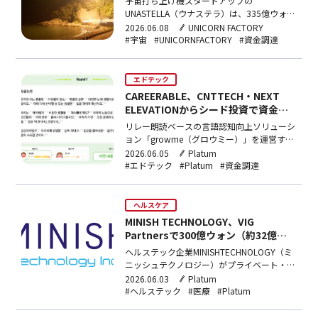
宇宙打ち上げ機スタートアップの
UNASTELLA（ウナステラ）は、335億ウォン
（約35億2,833万円）規模のシリーズBを調
2026.06.08
UNICORN FACTORY
達したと2日に発表した。累計調達額は615
#宇宙
#UNICORNFACTORY
#資金調達
億ウォン（約64億9,444万円）となった。今
回のラウンドはアルトスベンチャーズがリー
ドを務め、産業銀行、StrongVent…
エドテック
CAREERABLE、CNTTECH・NEXT
ELEVATIONからシード投資で資金調
達
リレー朗読ベースの言語認知向上ソリューシ
ョン「growme（グロウミー）」を運営する
エドテックスタートアップCAREERABLE（キ
2026.06.05
Platum
ャリアブル）が、CNTTECH（シーエヌティ
#エドテック
#Platum
#資金調達
ーテック）とNEXTELEVATION（ネクストエ
レベーション）が結成した投資組合からシー
ド投資で資金調達を行った。投資額…
ヘルスケア
MINISH TECHNOLOGY、VIG
Partnersで300億ウォン（約32億
円）の資金調達
ヘルステック企業MINISHTECHNOLOGY（ミ
ニッシュテクノロジー）がプライベート・エ
クイティ・ファンド運用会社
2026.06.03
Platum
VIGPartners（ビッグパートナーズ）から300
#ヘルステック
#医療
#Platum
億ウォン（約32億円）規模の資金調達を行
ったと発表した。今回のラウンドで企業価値