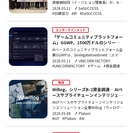
資振興財団（イ・ジヒョン理事長）が、4月
26日から29日まで東京で開いた「2026イン
2026.05.11
beSUCCESS
ベストソウル東京IR」が盛況裏に幕を閉じ
#日韓協力
#IR
#beSUCCESS
た。今回のプログラムは、ファッション、ビ
ューティー、ウェブトゥーン、XRなど、創造
産業分野で優秀なビジネスモデルを有するソ
エンターテインメント
ウルの企業…
「ゲームコミュニティプラットフォー
ム」GGWP、1500万ドルのシリーズA
資金調達
AIベースのコミュニティプラットフォーム企
業GGWPは、SmilegateInvestment（スマイ
ルゲートインベストメント）、
2026.05.11
UNICORN FACTORY
KoreaInvestmentPartners（韓国投資パート
#UNICORNFACTORY
#ゲーム
#資金調達
ナーズ）、HeadlineAsia（ヘッドラインアジ
ア）主導で1500万ドル（約24億2,544万円…
物流
Willog、シリーズB-2資金調達… AIベ
ースサプライチェーンインテリジェン
スの高度化
AIoTベースのサプライチェーンインテリジェ
ンスソリューション企業Willog（ウィログ）
がシリーズB-2資金調達を行った。金額は非
2026.05.08
Platum
公開だ。Willogは、自社開発のIoTセンサー
#IoT
#Platum
#AI
デバイスとAIを組み合わせてサプライチェー
ン全過程のデータを収集・分析するソリュー