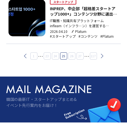
59.64億ウォン（約6.4億円）…
スタートアップ
INPREP、中企部「超格差スタートア
ップ1000+」コンテンツ分野に選出…
AIでK-知識コンテンツをグローバル輸
IT職務・知識共有プラットフォーム
出
inflearn（インフラ―ン）を運営する
INPREP（インプレップ）が中小ベンチャー
2026.04.10
Platum
企業部主管「2026年超格差スタートアップ
#スタートアップ
#コンテンツ
#Platum
1000+プロジェクト(DIPS1000+)」コンテン
ツ分野に選出された。これにより今後3年間
で最大6億ウォン（約6,400万円）の技術…
投
…
…
1
23
24
25
26
27
117
稿
の
ペ
ー
ジ
送
り
韓国の最新IT・スタートアップまとめ&
イベント先行案内をお届け！