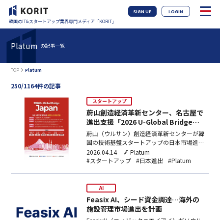
SIGN UP
LOGIN
韓国のIT&スタートアップ業界専門メディア「KORIT」
Platum
の記事一覧
TOP
Platum
250/1164件の記事
スタートアップ
蔚山創造経済革新センター、名古屋で
進出支援「2026 U-Global Bridge
Japan」参加企業募集
蔚山（ウルサン）創造経済革新センターが韓
国の技術基盤スタートアップの日本市場進出
を支援する「2026U-GlobalBridgeJapan」
2026.04.14
Platum
プログラム参加企業を募集する。蔚山地方中
#スタートアップ
#日本進出
#Platum
小ベンチャー企業庁・韓国東西発電が主催
し、蔚山センターが主管する今回のプログラ
ムは、日本貿易振興機構（JETRO…
AI
Feasix AI、シード資金調達…海外の
施設管理市場進出を計画