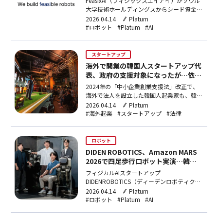
FeasixAI（フィジックスエイアイ）がソウル
大学技術ホールディングスからシード資金調
達をしたと、6日、明らかにした。FeasixAI
2026.04.14
Platum
は、車両及びナンバープレートの認識技術と
#ロボット
#Platum
#AI
可搬荷重100kgの屋外汎用モバイルロボット
を開発している企業だ。これに基づき、駐車
管理、清掃、除雪など、施設管理サー…
スタートアップ
海外で開業の韓国人スタートアップ代
表、政府の支援対象になったが…依
然、制度と現実との間に溝
2024年の「中小企業創業支援法」改正で、
海外で法人を設立した韓国人起業家も、韓国
の開業支援政策の対象に含まれるようになっ
2026.04.14
Platum
た。開業初期からグローバル市場を狙う「ボ
#海外起業
#スタートアップ
#法律
ーングローバル(BornGlobal)」スタートアッ
プが増えている現実に、政策が遅ればせなが
ら追いついたわけだ。しかし、制度の宣言的
ロボット
意義…
DIDEN ROBOTICS、Amazon MARS
2026で四足歩行ロボット実演…韓国
のスタートアップで唯一招待
フィジカルAIスタートアップ
DIDENROBOTICS（ディーデンロボティク
ス）がAmazon（アマゾン）主催の招待カン
2026.04.14
Platum
ファレンス「MARS2026」に参加し、四足歩
#ロボット
#Platum
#AI
行産業用ロボット「DIDENSpider」（ディー
デンスパイダー）をデモンストレーションし