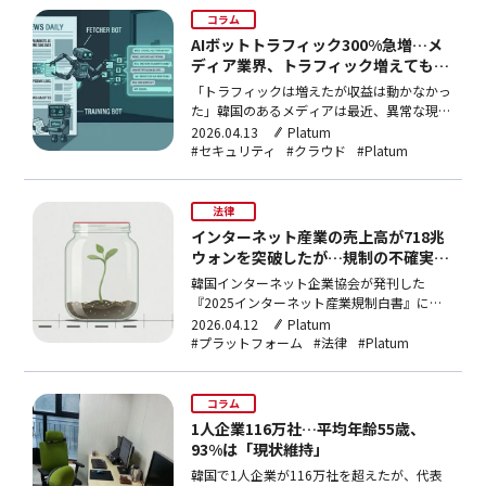
た。MARSはMachineLea…
コラム
AIボットトラフィック300%急増…メ
ディア業界、トラフィック増えても収
益は「そのまま」
「トラフィックは増えたが収益は動かなかっ
た」韓国のあるメディアは最近、異常な現象
を感知した。アクセス数は着実に増えている
2026.04.13
Platum
のに広告収益も、サブスク転換も反応がなか
#セキュリティ
#クラウド
#Platum
った。原因を分析してみると、トラフィック
の増加分のかなりの部分が人ではなくAIボッ
トだった。比率は他の媒体と比較してもかな
法律
り高かった。この…
インターネット産業の売上高が718兆
ウォンを突破したが…規制の不確実性
が足を引っ張る
韓国インターネット企業協会が発刊した
『2025インターネット産業規制白書』によ
ると、韓国のインターネット産業は外形的に
2026.04.12
Platum
は急速な成長を続けているが、規制環境の構
#プラットフォーム
#法律
#Platum
造的問題が産業現場の革新を阻害する中核変
数として浮上している。インターネット産
業、産業全体の成長率の2倍近いスピードで
コラム
拡大2024年の韓国…
1人企業116万社…平均年齢55歳、
93%は「現状維持」
韓国で1人企業が116万社を超えたが、代表