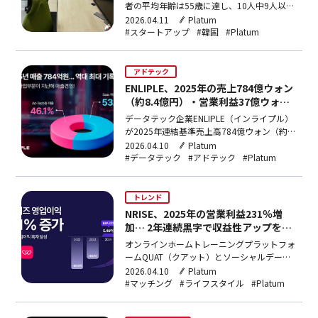
者の平均年齢は55歳に達し、10人中9人以上
は規模拡大の意向はなく、現状維持にとどま
2026.04.11
Platum
っていることが分かった。開業資金の97%を
#スタートアップ
#韓国
#Platum
自己資本に依存し、支援事業を一度も申請し
たことのない企業が88.6%に上るなど、政策
アクセシビリティの問題も確認された。中小
アドテック
ベンチ…
ENLIPLE、2025年の売上784億ウォン
（約8.4億円）・営業利益37億ウォン
（約4億円）…歴代最大実績、SaaSの
データテック企業ENLIPLE（インライプル）
比重が半分を超える
が2025年連結基準売上高784億ウォン（約
8.4億円）、営業利益37億ウォン（約4億
2026.04.10
Platum
円）を記録し、歴代最大実績を達成した。当
#データテック
#アドテック
#Platum
初の内部集計値を上回る結果となっており、
アドテックからSaaS中心へと、事業モデル
を変更した戦略が功を奏したと分析される。
トレンド
今回…
NRISE、2025年の営業利益231％増
加… 2年連続黒字で収益性アップを本
格化
オンラインホームトレーニングプラットフォ
ームQUAT（クアット）とソーシャルデーテ
ィングアプリWIPPY（ウィピー）を運営する
2026.04.10
Platum
NRISE（エンライズ）が2025年の連結基準営
#マッチング
#ライフスタイル
#Platum
業利益18.2億ウォン（約2億円）を記録、前
年比231％増加した数字となった。2022年に