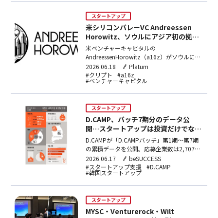
スタートアップ
米シリコンバレーVC Andreessen
Horowitz、ソウルにアジア初の拠点
を開設
米ベンチャーキャピタルの
AndreessenHorowitz（a16z）がソウルにア
ジア初の事務所を開設。約1,000億ドルを運
2026.06.18
Platum
用する同社は当初クリプト分野に集中し、事
#クリプト
#a16z
#ベンチャーキャピタル
業開発やパートナーシップ構築を通じてポー
トフォリオ企業の韓国・アジア市場進出を支
援する。
スタートアップ
D.CAMP、バッチ7期分のデータ公
開…スタートアップは投資だけでなく
「ネットワーク」を求める
D.CAMPが「D.CAMPバッチ」第1期〜第7期
の累積データを公開。応募企業数は2,707
社、55社が平均74倍の競争率を突破した。
2026.06.17
beSUCCESS
調査では投資機会と並び、事業協力・ネット
#スタートアップ支援
#D.CAMP
#韓国スタートアップ
ワークへのニーズが高いことが示された。
スタートアップ
MYSC・Venturerock・Wilt