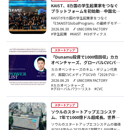
KAIST、8カ国の学生起業家をつなぐ
プラットフォームを初始動…中国北京
大が1位
KAISTが8カ国の学生起業家をつなぐ
「E5KAISTGlobalProgram」の最終デモデイ
を開催。AIベースの群集ロボティクスを手が
2026.06.30
UNICORN FACTORY
ける中国・北京大学のFastSwarmが1位を獲
#学生起業
#KAIST
#ロボティクス
得し、LLM活用の数学証明技術や、ロボット
AI向けデータインフラが2・3位に入った。
スタートアップ
「Dunamu投資で1000倍回収」カカ
オベンチャーズ、グローバルCVCパワ
ーリスト100人に選出
カカオベンチャーズのキム・ギジュン代表
が、英国CVCメディアGCVの「2026グロー
バルパワーリスト100人」に選出。Dunamu
2026.06.29
UNICORN FACTORY
へのEarlyStage投資で1000倍超の回収を実
#カカオベンチャーズ
#グローバルパワーリスト
#CVC
現し、DanggeunMarketやRebellionsなど多
数のユニコーンを発掘。グローバルクロスボ
ーダー投資も拡大中。
スタートアップ
ソウルのスタートアップエコシステ
ム、7年で1000億ドル超成長。世界9
位へ躍進
ソウルのスタートアップエコシステムの価値
が2018年から2025年の7年間で1,000億ドル