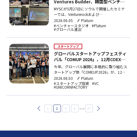
Ventures Builder、韓国型ベンチャ
ースタジオモデルを議論
MYSCが5月27日にソウルで開催したセミナ
ーでは、Venturerockおよび
WiltVenturesBuilderとともに、既存アクセラ
2026.06.05
Platum
レーティングの限界を踏まえた韓国型ベンチ
#ベンチャースタジオ
#Platum
#グローバル進出
ャースタジオモデルの導入とグローバル展開
戦略が議論された。
スタートアップ
グローバルスタートアップフェスティ
バル「COMUP 2026」、12月COEXで
開催
今年、グローバル展開に本格的に取り組むス
タートアップ祭「COMEUP2026」が、12月
9日から11日までソウル江南区のCOEXで開
2026.06.03
Platum
催される。国内のイノベーション企業の海外
#スタートアップ投資
#VC
#UNICORNFACTORY
進出を支援する『COMEUPStars（コンアッ
プ・スターズ）』プログラムは、昨年は米
国・欧州・中国・日本の4地域だったが、今
年はシンガポールとインドが加わり、計6地
投
…
1
2
3
4
27
域に拡大する。
稿
の
ペ
ー
ジ