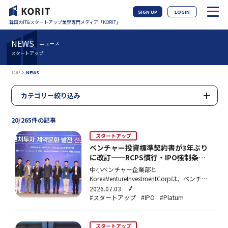
SIGN UP
LOGIN
韓国のIT&スタートアップ業界専門メディア「KORIT」
NEWS
ニュース
スタートアップ
TOP
NEWS
カテゴリー絞り込み
20/265件の記事
スタートアップ
ベンチャー投資標準契約書が3年ぶり
に改訂——RCPS慣行・IPO強制条項を
見直し
中小ベンチャー企業部と
KoreaVentureInvestmentCorpは、ベンチャ
ー投資標準契約書を3年ぶりに改訂。RCPS
2026.07.03
中心の契約慣行をCPS基準へ移行し、IPO強
#スタートアップ
#IPO
#Platum
制条項をベストエフォート義務に緩和するな
ど6項目を見直し、スタートアップの交渉力
強化を図る。
スタートアップ