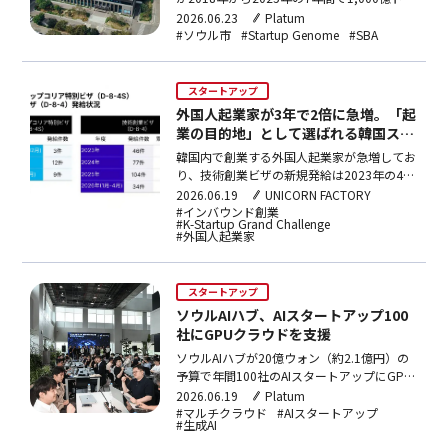
以上増加し、5万件超の高付加価値雇用が創
2026.06.23
Platum
出された。StartupGenomの2026年評価で
#ソウル市
#Startup Genome
#SBA
ソウルは世界9位を維持。ソウル市とSBAは
政策ファンドによる投資支援を継続してお
り、2027年からの4年間でさらに4兆ウォン
スタートアップ
（約4,212億円）の組成を計画している。
外国人起業家が3年で2倍に急増。「起
業の目的地」として選ばれる韓国スタ
ートアップの誘致戦略
韓国内で創業する外国人起業家が急増してお
り、技術創業ビザの新規発給は2023年の46
件から2025年には104件へと毎年50%増
2026.06.19
UNICORN FACTORY
加。滞在者数は3年で2倍の253人に達した。
#インバウンド創業
#K-Startup Grand Challenge
政府はKSGCの拡大やGSC・GSO運営強化を
#外国人起業家
通じ、外国人設立ユニコーン企業の誕生を目
指す。
スタートアップ
ソウルAIハブ、AIスタートアップ100
社にGPUクラウドを支援
ソウルAIハブが20億ウォン（約2.1億円）の
予算で年間100社のAIスタートアップにGPU
クラウドを支援。上半期は71社を選定し、
2026.06.19
Platum
AWS・Azure・GoogleCloudなど8つのクラ
#マルチクラウド
#AIスタートアップ
#生成AI
ウド環境と最新GPU（H100〜B300等）をマ
ルチクラウドで提供する。